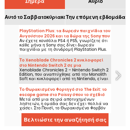
Σήμερα
Αύριο
Αυτό το Σαββατοκύριακο
Την επόμενη εβδομάδα
PlayStation Plus: τα δωρεάν παιχνίδια του
Αυγούστου 2026 και τα δώρα της Sony που
Αν έχετε κονσόλα PS4 ή PS5, γνωρίζετε ότι
δεν πρέπει να χάσετε
κάθε μήνα η Sony σας δίνει δωρεάν
παιχνίδια με τη συνδρομή PlayStation Plus.
Τότε, ποια είναι τα παιχνίδια που
προσφέρονται τον Αύγουστο του 2026;
Το Xenoblade Chronicles 2 κυκλοφορεί
Ανακαλύψτε τη φετινή επιλογή αυτού του
στο Nintendo Switch 2 σε μια
μήνα.
Xenoblade Chronicles 2 – Nintendo Switch 2
αναβαθμισμένη έκδοση
Edition, που αναπτύχθηκε από την Monolith
Soft και κυκλοφορεί από τη Nintendo, είναι
διαθέσιμη από τις 30 Ιουλίου 2026 στο
Nintendo Switch 2. Αυτή η νέα έκδοση
Το Θωρακισμένο Φορτηγό στο The Exit: το
βελτιώνει τις επιδόσεις του RPG και
escape game στο Poissy όπου το σχέδιό
προσθέτει πολλά αποκλειστικά
Μετά από μια σειρά αποτυχημένων
σας μπορεί τελικά να αποδώσει.
περιεχόμενα.
ληστειών, η ομάδα σας δεν έχει πολλά να
χάσει. Στο Πουσί, το Θωρακισμένο Φορβόν
της The Exit σας φέρνει στο τιμόνι μιας
ληστείας που στοχεύει την περιουσία ενός
Βελτιώστε την αναζήτησή σας
αρχηγού μαφίας.