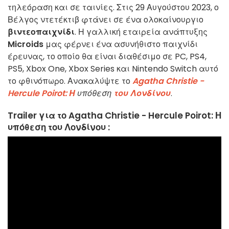
τηλεόραση και σε ταινίες. Στις 29 Αυγούστου 2023, ο
Βέλγος ντετέκτιβ φτάνει σε ένα ολοκαίνουργιο
βιντεοπαιχνίδι
. Η γαλλική εταιρεία ανάπτυξης
Microids
μας φέρνει ένα ασυνήθιστο παιχνίδι
έρευνας, το οποίο θα είναι διαθέσιμο σε PC, PS4,
PS5, Xbox One, Xbox Series και Nintendo Switch αυτό
το φθινόπωρο. Ανακαλύψτε το
Agatha Christie -
Hercule Poirot: Η
υπόθεση
του Λονδίνου
.
Trailer για το Agatha Christie - Hercule Poirot: Η
υπόθεση του Λονδίνου :