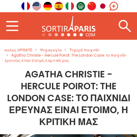
καλως ΗΡΘΑΤΕ
Ψυχαγωγία
Τυχερό παιχνίδι
Agatha Christie - Hercule Poirot: The London Case: το παιχνίδι
έρευνας είναι έτοιμο, η κριτική μας
AGATHA CHRISTIE -
HERCULE POIROT: THE
LONDON CASE: ΤΟ ΠΑΙΧΝΊΔΙ
ΈΡΕΥΝΑΣ ΕΊΝΑΙ ΈΤΟΙΜΟ, Η
ΚΡΙΤΙΚΉ ΜΑΣ