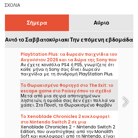
τελικού
ΣΧΌΛΙΑ
Σήμερα
Αύριο
Αυτό το Σαββατοκύριακο
Την επόμενη εβδομάδα
PlayStation Plus: τα δωρεάν παιχνίδια του
Αυγούστου 2026 και τα δώρα της Sony που
Αν έχετε κονσόλα PS4 ή PS5, γνωρίζετε ότι
δεν πρέπει να χάσετε
κάθε μήνα η Sony σας δίνει δωρεάν
παιχνίδια με τη συνδρομή PlayStation Plus.
Τότε, ποια είναι τα παιχνίδια που
προσφέρονται τον Αύγουστο του 2026;
Το Θωρακισμένο Φορτηγό στο The Exit: το
Ανακαλύψτε τη φετινή επιλογή αυτού του
escape game στο Poissy όπου το σχέδιό
μήνα.
Μετά από μια σειρά αποτυχημένων
σας μπορεί τελικά να αποδώσει.
ληστειών, η ομάδα σας δεν έχει πολλά να
χάσει. Στο Πουσί, το Θωρακισμένο Φορβόν
της The Exit σας φέρνει στο τιμόνι μιας
ληστείας που στοχεύει την περιουσία ενός
Το Xenoblade Chronicles 2 κυκλοφορεί
αρχηγού μαφίας.
στο Nintendo Switch 2 σε μια
Xenoblade Chronicles 2 – Nintendo Switch 2
αναβαθμισμένη έκδοση
Edition, που αναπτύχθηκε από την Monolith
Soft και κυκλοφορεί από τη Nintendo, είναι