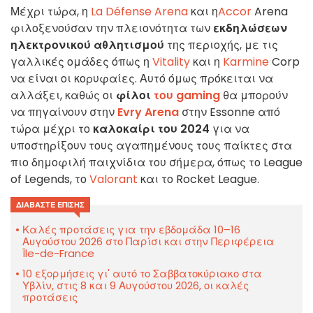
Μέχρι τώρα, η
La Défense Arena
και η
Accor
Arena
φιλοξενούσαν την πλειονότητα των
εκδηλώσεων
ηλεκτρονικού αθλητισμού
της περιοχής, με τις
γαλλικές ομάδες όπως η
Vitality
και η
Karmine
Corp
να είναι οι κορυφαίες. Αυτό όμως πρόκειται να
αλλάξει, καθώς οι
φίλοι
του gaming
θα μπορούν
να πηγαίνουν στην
Evry Arena
στην Essonne από
τώρα μέχρι το
καλοκαίρι του 2024
για να
υποστηρίξουν τους αγαπημένους τους παίκτες στα
πιο δημοφιλή παιχνίδια του σήμερα, όπως το
League
of Legends, το
Valorant
και το Rocket
League.
ΔΙΑΒΆΣΤΕ ΕΠΊΣΗΣ
Καλές προτάσεις για την εβδομάδα 10–16
Αυγούστου 2026 στο Παρίσι και στην Περιφέρεια
Île-de-France
10 εξορμήσεις γι' αυτό το Σαββατοκύριακο στα
Υβλίν, στις 8 και 9 Αυγούστου 2026, οι καλές
προτάσεις