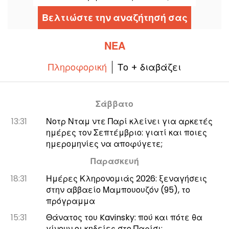
διαθέσιμη από τις 30 Ιουλίου 2026 στο
Nintendo Switch 2. Αυτή η νέα έκδοση
Βελτιώστε την αναζήτησή σας
βελτιώνει τις επιδόσεις του RPG και
προσθέτει πολλά αποκλειστικά
περιεχόμενα.
ΝΈΑ
Πληροφορική
Το + διαβάζει
Σάββατο
13:31
Νοτρ Νταμ ντε Παρί κλείνει για αρκετές
ημέρες τον Σεπτέμβριο: γιατί και ποιες
ημερομηνίες να αποφύγετε;
Παρασκευή
18:31
Ημέρες Κληρονομιάς 2026: ξεναγήσεις
στην αββαείο Μαμπουουζόν (95), το
πρόγραμμα
15:31
Θάνατος του Kavinsky: πού και πότε θα
γίνουν οι κηδείες στο Παρίσι;