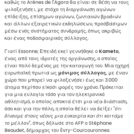
καθώς το Arènes de l'Agora θα είναι σε θέση να τους
φιλοξενήσει, με
στόχο τη διοργάνωση αγώνων
επίδειξης, επίσημων αγώνων, ζωντανών βραδιών
και άλλων εξαιρετικών εκδηλώσεων, προσβάσιμων
μέσω
ενός
συστήματος συνδρομής, όπως ακριβώς
και ένας ποδοσφαιρικός σύλλογος
.
Γιατί Essonne; Επειδή εκεί γεννήθηκε ο
Kameto
,
ένας από τους ιδρυτές της οργάνωσης, ο οποίος
είναι πολύ δεμένος με την καταγωγή του. Μια ηχηρή
ευρωπαϊκή πρωτιά ως
μόνιμος σύλλογος
, με
έναν
χώρο που μπορεί να φιλοξενήσει έως και 3.000
άτομα περίπου είκοσι φορές τον
χρόνο.
Πρόκειται
για μια ευλογία τόσο για τον ηλεκτρονικό
αθλητισμό, ο οποίος αποκτά έτσι μια νέα διάσταση,
όσο και για την πόλη, η οποία θέλει να δείξει "
ότι
δίνουμε στους νέους μια ευκαιρία και ότι κοιτάμε
το μέλλον
", όπως δήλωσε στο AFP ο Stéphane
Beaudet, δήμαρχος του Évry-Courcouronnes.