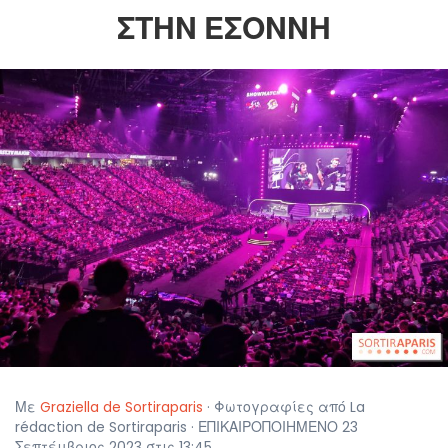
ΣΤΗΝ ΕΣΌΝΝΗ
Με
Graziella de Sortiraparis
· Φωτογραφίες από La
rédaction de Sortiraparis · ΕΠΙΚΑΙΡΟΠΟΙΗΜΕΝΟ 23
Σεπτέμβριος 2023 στις 13:45