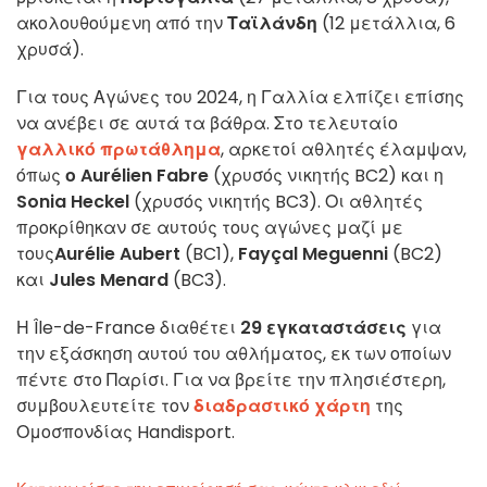
ακολουθούμενη από την
Ταϊλάνδη
(12 μετάλλια, 6
χρυσά).
Για τους Αγώνες του 2024, η Γαλλία ελπίζει επίσης
να ανέβει σε αυτά τα βάθρα. Στο τελευταίο
γαλλικό πρωτάθλημα
, αρκετοί αθλητές έλαμψαν,
όπως
ο Aurélien Fabre
(χρυσός νικητής BC2) και η
Sonia Heckel
(χρυσός νικητής BC3). Οι αθλητές
προκρίθηκαν σε αυτούς τους αγώνες μαζί με
τους
Aurélie Aubert
(BC1),
Fayçal Meguenni
(BC2)
και
Jules Menard
(BC3).
Η Île-de-France διαθέτει
29 εγκαταστάσεις
για
την εξάσκηση αυτού του αθλήματος, εκ των οποίων
πέντε στο Παρίσι. Για να βρείτε την πλησιέστερη,
συμβουλευτείτε τον
διαδραστικό χάρτη
της
Ομοσπονδίας Handisport.