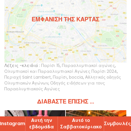
ΕΜΦΆΝΙΣΗ ΤΗΣ ΚΆΡΤΑΣ
Λέξεις -κλειδιά :
Παρίσι 15
,
Παραολυμπιακοί αγώνες
,
Ολυμπιακοί και Παραολυμπιακοί Αγώνες Παρίσι 2024
,
Περιοχή Saint Lambert
,
Παρίσι
,
boccia
,
Αθλητικός οδηγός
Ολυμπιακών Αγώνων
,
Οδηγός ειδήσεων για τους
Παραολυμπιακούς Αγώνες
ΔΙΑΒΆΣΤΕ ΕΠΊΣΗΣ ...
Αυτή την
Αυτό το
Instagram
Ʃυµβουλές
εβδοµάδα
Ʃαββατοκύριακο