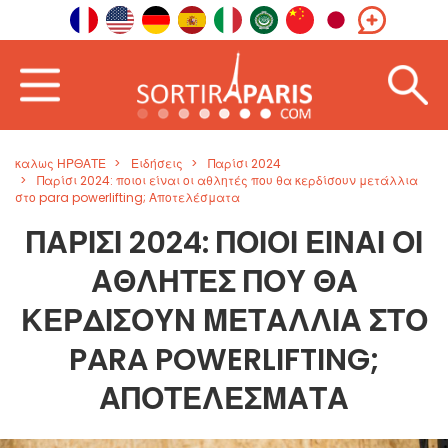
καλως ΗΡΘΑΤΕ
Ειδήσεις
Παρίσι 2024
Παρίσι 2024: ποιοι είναι οι αθλητές που θα κερδίσουν μετάλλια
στο para powerlifting; Αποτελέσματα
ΠΑΡΊΣΙ 2024: ΠΟΙΟΙ ΕΊΝΑΙ ΟΙ
ΑΘΛΗΤΈΣ ΠΟΥ ΘΑ
ΚΕΡΔΊΣΟΥΝ ΜΕΤΆΛΛΙΑ ΣΤΟ
PARA POWERLIFTING;
ΑΠΟΤΕΛΈΣΜΑΤΑ