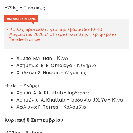
-79kg - Γυναίκες
ΔΙΑΒΆΣΤΕ ΕΠΊΣΗΣ
Καλές προτάσεις για την εβδομάδα 10–16
Αυγούστου 2026 στο Παρίσι και στην Περιφέρεια
Île-de-France
Χρυσό:
M.Y. Han - Κίνα
Ασημένιο: B:
B. Omolayo - Νιγηρία
Χάλκινο:
S. Hassan - Αίγυπτος
-97kg - Άνδρες
Χρυσό: A:
A. Khattab - Ιορδανία
Ασημένιο: A. Khattab - Ιορδανία
J.X. Ye - Κίνα
Χάλκινο: F. Torres - Κολομβία
Κυριακή 8 Σεπτεμβρίου