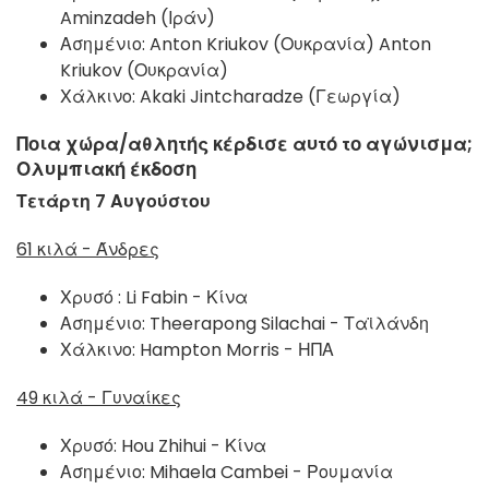
Aminzadeh (Ιράν)
Ασημένιο: Anton Kriukov (Ουκρανία) Anton
Kriukov (Ουκρανία)
Χάλκινο: Akaki Jintcharadze (Γεωργία)
Ποια χώρα/αθλητής κέρδισε αυτό το αγώνισμα;
Ολυμπιακή έκδοση
Τετάρτη 7 Αυγούστου
61 κιλά - Άνδρες
Χρυσό : Li Fabin - Κίνα
Ασημένιο: Theerapong Silachai - Ταϊλάνδη
Χάλκινο: Hampton Morris - ΗΠΑ
49 κιλά - Γυναίκες
Χρυσό:
Hou Zhihui - Κίνα
Ασημένιο:
Mihaela Cambei - Ρουμανία