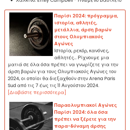
Χάλκινο:
Emily Campbell - Ηνωμένο Βασίλειο
Παρίσι 2024: πρόγραμμα,
ιστορία, αθλητές,
μετάλλια, άρση βαρών
στους Ολυμπιακούς
Αγώνες
Ιστορία, ρεκόρ, κανόνες,
αθλητές... Ρίχνουμε μια
ματιά σε όλα όσα πρέπει να γνωρίζετε για την
άρση βαρών για τους Ολυμπιακούς Αγώνες του
2024, οι οποίοι θα διεξαχθούν στην Arena Paris
Sud από τις 7 έως τις 11 Αυγούστου 2024.
[Διαβάστε περισσότερα]
Παραολυμπιακοί Αγώνες
Παρίσι 2024: όλα όσα
πρέπει να ξέρετε για την
παρα-δύναμη άρσης