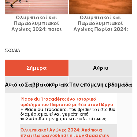
Ολυμπιακοί και
Ολυμπιακοί και
Παραολυμπιακοί
Παραολυμπιακοί
Αγώνες 2024: ποιοι
Αγώνες Παρίσι 2024:
είναι οι νικητές
ποιοι είναι οι αθλητές
σ
μεταλλίων στον παρα-
τένις που θα κερδίσουν
αθλητισμό; Πλήρη
μετάλλια; Κατάλογος
ΣΧΌΛΙΑ
αποτελέσματα
βραβείων
Σήμερα
Αύριο
Αυτό το Σαββατοκύριακο
Την επόμενη εβδομάδα
Place du Trocadéro: ένα ιστορικό
ορόσημο του Παρισιού με θέα στον Πύργο
Η Place du Trocadéro, που βρίσκεται στο 16ο
του Άιφελ
διαμέρισμα, είναι γεμάτη από
πολυάριθμα μνημεία και πολιτιστικούς
χώρους. Προσελκύει τουρίστες και
Παριζιάνους που ζουν για πάντα χάρη στην
Ολυμπιακοί Αγώνες 2024: Από ποια
ασυναγώνιστη θέα του Πύργου του Άιφελ.
πλατεία τραγούδησε η Lady Gaga στην