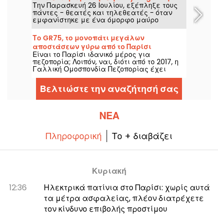
Την Παρασκευή 26 Ιουλίου, εξέπληξε τους
τελετή έναρξης;
πάντες - θεατές και τηλεθεατές - όταν
εμφανίστηκε με ένα όμορφο μαύρο
φόρεμα, περιτριγυρισμένη από ροζ
πομφόλυγες. Πού βρισκόταν όμως η
Το GR75, το μονοπάτι μεγάλων
τραγουδίστρια; Είναι ο χώρος ανοιχτός για
αποστάσεων γύρω από το Παρίσι
το κοινό;
Είναι το Παρίσι ιδανικό μέρος για
πεζοπορία; Λοιπόν, ναι, διότι από το 2017, η
Γαλλική Ομοσπονδία Πεζοπορίας έχει
ανοίξει μια πλήρως σηματοδοτημένη
διαδρομή γύρω από το Παρίσι για όλους
Βελτιώστε την αναζήτησή σας
τους λάτρεις του περπατήματος.
ΝΈΑ
Πληροφορική
Το + διαβάζει
Κυριακή
12:36
Ηλεκτρικά πατίνια στο Παρίσι: χωρίς αυτά
τα μέτρα ασφαλείας, πλέον διατρέχετε
τον κίνδυνο επιβολής προστίμου