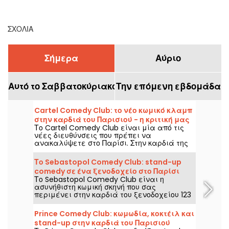
τις μπότες του στο
Παρίσι
ΣΧΌΛΙΑ
Σήμερα
Αύριο
Αυτό το Σαββατοκύριακο
Την επόμενη εβδομάδα
Cartel Comedy Club: το νέο κωμικό κλαμπ
στην καρδιά του Παρισιού - η κριτική μας
Το Cartel Comedy Club είναι μία από τις
νέες διευθύνσεις που πρέπει να
ανακαλύψετε στο Παρίσι. Στην καρδιά της
πρωτεύουσας, σε απόσταση αναπνοής από
το Hôtel de Ville, το Cartel Comedy Club
Το Sebastopol Comedy Club: stand-up
είναι επίσης μπαρ και εστιατόριο. Το
comedy σε ένα ξενοδοχείο στο Παρίσι
δοκιμάσαμε και σας δώσαμε την
Το Sebastopol Comedy Club είναι η
ετυμηγορία μας!
ασυνήθιστη κωμική σκηνή που σας
περιμένει στην καρδιά του ξενοδοχείου 123
Sebastopol στο Παρίσι. Στην καρδιά ενός
ξενοδοχείου, κάθε Σαββατοκύριακο θα
Prince Comedy Club: κωμωδία, κοκτέιλ και
βρείτε μια stand-up σκηνή που θα
stand-up στην καρδιά του Παρισιού
φιλοξενείται από καταξιωμένους