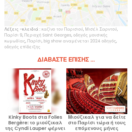
Λέξεις -κλειδιά :
καζίνο του Παρισιού
,
Μισέλ Σαρντού
,
Παρίσι 9
,
Περιοχή Saint Georges
,
οδηγός μουσικής
κωμωδίας
,
Παρίσι
,
big show αναμένεται 2024 οδηγός
,
οδηγός επίδειξης
ΔΙΑΒΆΣΤΕ ΕΠΊΣΗΣ ...
Kinky Boots στα Folies
Μιούζικαλ για να δείτε
Bergère: το μιούζικαλ
στο Παρίσι τώρα ή τους
της Cyndi Lauper φέρνει
επόμενους μήνες