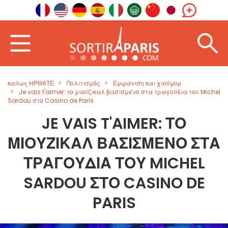
καλως ΗΡΘΑΤΕ
Πολιτισμός
Εμφάνιση και χιούμορ
Je vais t'aimer: το μιούζικαλ βασισμένο στα τραγούδια του Michel
Sardou στο Casino de Paris
JE VAIS T'AIMER: ΤΟ
ΜΙΟΎΖΙΚΑΛ ΒΑΣΙΣΜΈΝΟ ΣΤΑ
ΤΡΑΓΟΎΔΙΑ ΤΟΥ MICHEL
SARDOU ΣΤΟ CASINO DE
PARIS