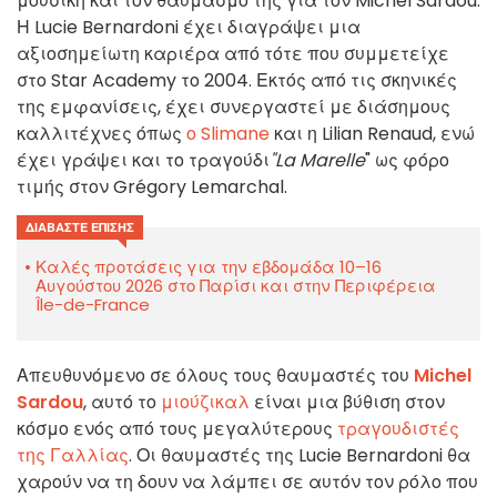
μουσική και τον θαυμασμό της για τον Michel Sardou.
Η Lucie Bernardoni έχει διαγράψει μια
αξιοσημείωτη καριέρα από τότε που συμμετείχε
στο Star Academy το 2004. Εκτός από τις σκηνικές
της εμφανίσεις, έχει συνεργαστεί με διάσημους
καλλιτέχνες όπως
ο Slimane
και η Lilian Renaud, ενώ
έχει γράψει και το τραγούδι
"La Marelle
" ως φόρο
τιμής στον Grégory Lemarchal.
ΔΙΑΒΆΣΤΕ ΕΠΊΣΗΣ
Καλές προτάσεις για την εβδομάδα 10–16
Αυγούστου 2026 στο Παρίσι και στην Περιφέρεια
Île-de-France
Απευθυνόμενο σε όλους τους θαυμαστές του
Michel
Sardou
, αυτό το
μιούζικαλ
είναι μια βύθιση στον
κόσμο ενός από τους μεγαλύτερους
τραγουδιστές
της Γαλλίας
. Οι θαυμαστές της Lucie Bernardoni θα
χαρούν να τη δουν να λάμπει σε αυτόν τον ρόλο που