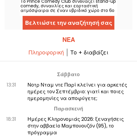
Το Prince Comedy Club συνδυάζει stand-up
καλλιτέχνες.
comedy, συναυλίες και εορταστική
ατμόσφαιρα σε έναν υβριδικό χώρο στο 6ο
διαμέρισμα. Μια διεύθυνση που πρέπει να
ανακαλύψετε για βραδιές γεμάτες γέλιο
Βελτιώστε την αναζήτησή σας
και καλή διάθεση.
ΝΈΑ
Πληροφορική
Το + διαβάζει
Σάββατο
13:31
Νοτρ Νταμ ντε Παρί κλείνει για αρκετές
ημέρες τον Σεπτέμβριο: γιατί και ποιες
ημερομηνίες να αποφύγετε;
Παρασκευή
18:31
Ημέρες Κληρονομιάς 2026: ξεναγήσεις
στην αββαείο Μαμπουουζόν (95), το
πρόγραμμα