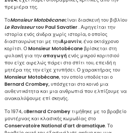
πρεμιέρα της.
Το
Monsieur Motobécane
είναι διασκευή του βιβλίου
Le Ravisseur
του
Paul Savatier
. Αφηγείται την
ιστορία ενός άνδρα χωρίς ιστορία, ο οποίος
διασταυρώνεται με την
Αμαντίν
, ένα οκτάχρονο
κορίτσι. Ο
Monsieur Motobécane
βρίσκεται στη
φυλακή για την
απαγωγή
ενός μικρού κοριτσιού
που είχε αφελώς πάρει στο σπίτι του, επειδή η
μητέρα της την είχε χτυπήσει. Ο χαρακτήρας του
Monsieur Motobécane
, τον οποίο υποδύεται ο
Bernard Crombey,
υπόσχεται στο κοινό μια
αυθεντικότητα και μια ανθρωπιά που ελπίζουμε να
ανακαλύψουμε επί σκηνής.
Το 1974, ο
Bernard Crombey
τιμήθηκε με το βραβείο
μοντέρνας και κλασικής κωμωδίας στο
Conservatoire National d'art dramatique
. Το
βραβείο αυτό του εξασφάλισε ακόμη και μια