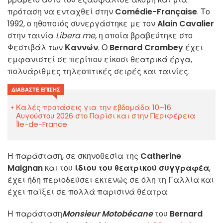
πρόταση να ενταχθεί στην
Comédie-Française
. Το
1992, ο ηθοποιός συνεργάστηκε με τον
Alain Cavalier
στην ταινία
Libera me,
η οποία βραβεύτηκε στο
Φεστιβάλ των
Καννών
. Ο
Bernard Crombey
έχει
εμφανιστεί σε περίπου είκοσι θεατρικά έργα,
πολυάριθμες τηλεοπτικές σειρές και ταινίες.
ΔΙΑΒΆΣΤΕ ΕΠΊΣΗΣ
Καλές προτάσεις για την εβδομάδα 10–16
Αυγούστου 2026 στο Παρίσι και στην Περιφέρεια
Île-de-France
Η παράσταση, σε σκηνοθεσία της
Catherine
Maignan
και του
ίδιου του θεατρικού συγγραφέα
,
έχει ήδη περιοδεύσει εκτενώς σε όλη τη Γαλλία και
έχει παίξει σε πολλά παρισινά θέατρα.
Η παράσταση
Monsieur Motobécane
του
Bernard