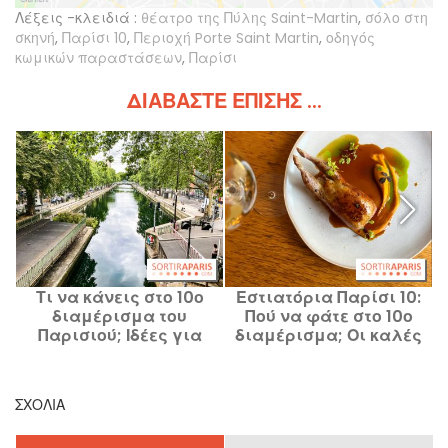
Λέξεις -κλειδιά :
θέατρο της Πύλης Saint-Martin
,
σόλο στη
σκηνή
,
Παρίσι 10
,
Περιοχή Porte Saint Martin
,
οδηγός
κωμικών παραστάσεων
,
Παρίσι
ΔΙΑΒΆΣΤΕ ΕΠΊΣΗΣ ...
Τι να κάνεις στο 10ο
Εστιατόρια Παρίσι 10:
διαμέρισμα του
Πού να φάτε στο 10ο
Παρισιού; Ιδέες για
διαμέρισμα; Οι καλές
εξόδους και καλές
μας διευθύνσεις και τα
προτάσεις
αγαπημένα μας μέρη
ΣΧΌΛΙΑ