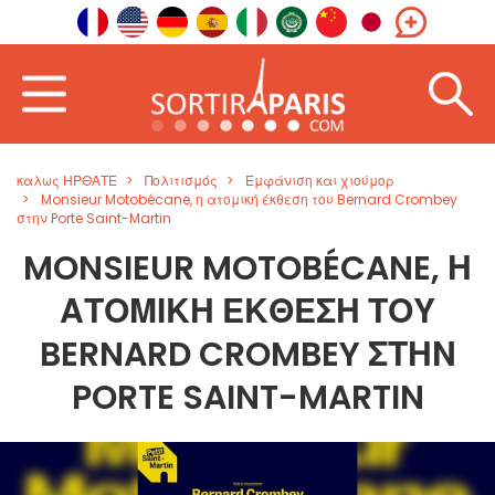
καλως ΗΡΘΑΤΕ
Πολιτισμός
Εμφάνιση και χιούμορ
Monsieur Motobécane, η ατομική έκθεση του Bernard Crombey
στην Porte Saint-Martin
MONSIEUR MOTOBÉCANE, Η
ΑΤΟΜΙΚΉ ΈΚΘΕΣΗ ΤΟΥ
BERNARD CROMBEY ΣΤΗΝ
PORTE SAINT-MARTIN