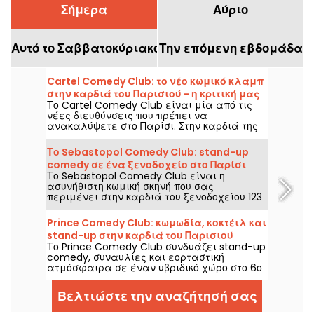
Σήμερα
Αύριο
Αυτό το Σαββατοκύριακο
Την επόμενη εβδομάδα
Cartel Comedy Club: το νέο κωμικό κλαμπ
στην καρδιά του Παρισιού - η κριτική μας
Το Cartel Comedy Club είναι μία από τις
νέες διευθύνσεις που πρέπει να
ανακαλύψετε στο Παρίσι. Στην καρδιά της
πρωτεύουσας, σε απόσταση αναπνοής από
το Hôtel de Ville, το Cartel Comedy Club
Το Sebastopol Comedy Club: stand-up
είναι επίσης μπαρ και εστιατόριο. Το
comedy σε ένα ξενοδοχείο στο Παρίσι
δοκιμάσαμε και σας δώσαμε την
Το Sebastopol Comedy Club είναι η
ετυμηγορία μας!
ασυνήθιστη κωμική σκηνή που σας
περιμένει στην καρδιά του ξενοδοχείου 123
Sebastopol στο Παρίσι. Στην καρδιά ενός
ξενοδοχείου, κάθε Σαββατοκύριακο θα
Prince Comedy Club: κωμωδία, κοκτέιλ και
βρείτε μια stand-up σκηνή που θα
stand-up στην καρδιά του Παρισιού
φιλοξενείται από καταξιωμένους
Το Prince Comedy Club συνδυάζει stand-up
καλλιτέχνες.
comedy, συναυλίες και εορταστική
ατμόσφαιρα σε έναν υβριδικό χώρο στο 6ο
διαμέρισμα. Μια διεύθυνση που πρέπει να
ανακαλύψετε για βραδιές γεμάτες γέλιο
Βελτιώστε την αναζήτησή σας
και καλή διάθεση.