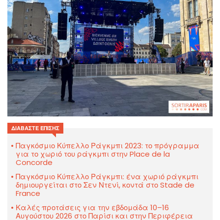
ΔΙΑΒΆΣΤΕ ΕΠΊΣΗΣ
Παγκόσμιο Κύπελλο Ράγκμπι 2023: το πρόγραμμα
για το χωριό του ράγκμπι στην Place de la
Concorde
Παγκόσμιο Κύπελλο Ράγκμπι: ένα χωριό ράγκμπι
δημιουργείται στο Σεν Ντενί, κοντά στο Stade de
France
Καλές προτάσεις για την εβδομάδα 10–16
Αυγούστου 2026 στο Παρίσι και στην Περιφέρεια