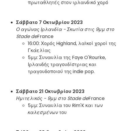
πρωταθλητές στον ιρλανδικό χορό
Σάββατο 7 Οκτωβρίου 2023
Ο αγώνας Ιρλανδία - Σκωτία στις 9μμ στο
Stade de
France
16:00: Χορός Highland, λαϊκοί χοροί της
Γκάελίας
5μμ: Συναυλία της Faye O'Rourke,
Ιρλανδής τραγουδίστριας και
τραγουδοποιού της indie pop.
Σάββατο 21 Οκτωβρίου 2023
Ημιτελικός - 9μμ στο Stade de
France
5μμ: Συναυλία του Rim'K και
των
καλεσμένων
του