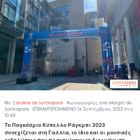
Με
Caroline de Sortiraparis
· Φωτογραφίες από Margot de
Sortiraparis · ΕΠΙΚΑΙΡΟΠΟΙΗΜΕΝΟ 14 Σεπτέμβριος 2023 στις
10:46
Το Παγκόσμιο Κύπελλο Ράγκμπι 2023
συνεχίζεται στη Γαλλία, το ίδιο και οι μουσικές