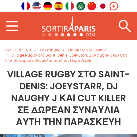
καλως ΗΡΘΑΤΕ
Πολιτισμός
Συναυλία και μουσική
Village Rugby στο Saint-Denis: JoeyStarr, DJ Naughy J και Cut
Killer σε δωρεάν συναυλία αυτή την Παρασκευή
VILLAGE RUGBY ΣΤΟ SAINT-
DENIS: JOEYSTARR, DJ
NAUGHY J ΚΑΙ CUT KILLER
ΣΕ ΔΩΡΕΆΝ ΣΥΝΑΥΛΊΑ
ΑΥΤΉ ΤΗΝ ΠΑΡΑΣΚΕΥΉ