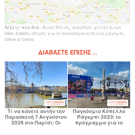
Λέξεις -κλειδιά :
Άγιος Ντενίς
,
JoeyStarr
,
χείλος k
,
cut
killer
,
Kalash
,
οδηγός για το παγκόσμιο κύπελλο ράγκμπι
,
Seine st Denis
ΔΙΑΒΆΣΤΕ ΕΠΊΣΗΣ ...
Τι να κάνετε αυτήν την
Παγκόσμιο Κύπελλο
Παρασκευή 7 Αυγούστου
Ράγκμπι 2023: το
2026 στο Παρίσι; Οι
πρόγραμμα για το
ρ
εκδηλώσεις που δεν
χωριό του ράγκμπι στην
σ
πρέπει να χάσετε
Place de la Concorde