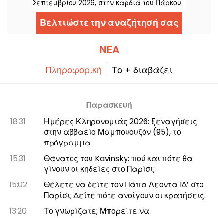
Σεπτεμβρίου 2026, στην καρδιά του Πάρκου
Φλόραλ του Παρισιού. Αυτή τη χρονιά, το
Classique au Vert προσκαλεί ξανά τους
Βελτιώστε την αναζήτησή σας
λάτρεις της μουσικής και τους
νεοεισερχόμενους να απολαύσουν καλό
ρυθμό και καλό καιρό ανάμεσα σε
καταξιωμένους και ανερχόμενους
ΝΈΑ
καλλιτέχνες.
Πληροφορική
Το + διαβάζει
Παρασκευή
18:31
Ημέρες Κληρονομιάς 2026: ξεναγήσεις
στην αββαείο Μαμπουουζόν (95), το
πρόγραμμα
15:31
Θάνατος του Kavinsky: πού και πότε θα
γίνουν οι κηδείες στο Παρίσι;
15:02
Θέλετε να δείτε τον Πάπα Λέοντα ΙΔ’ στο
Παρίσι; Δείτε πότε ανοίγουν οι κρατήσεις.
13:20
Το γνωρίζατε; Μπορείτε να