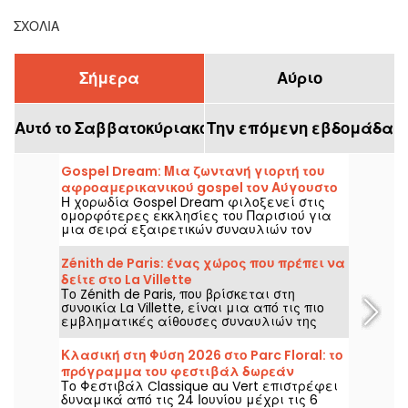
ΣΧΌΛΙΑ
Σήμερα
Αύριο
Αυτό το Σαββατοκύριακο
Την επόμενη εβδομάδα
Gospel Dream: Μια ζωντανή γιορτή του
αφροαμερικανικού gospel τον Αύγουστο
Η χορωδία Gospel Dream φιλοξενεί στις
του 2026 στο Παρίσι
ομορφότερες εκκλησίες του Παρισιού για
μια σειρά εξαιρετικών συναυλιών τον
Αύγουστο του 2026. Μια μοναδική μουσική
εμπειρία που γιορτάζει την ελπίδα, την
Zénith de Paris: ένας χώρος που πρέπει να
ενότητα και την ανθεκτικότητα μέσα από
δείτε στο La Villette
τους αυθεντικούς ύμνους της
Το Zénith de Paris, που βρίσκεται στη
Αφροαμερικανικής Εκκλησίας.
συνοικία La Villette, είναι μια από τις πιο
εμβληματικές αίθουσες συναυλιών της
πρωτεύουσας, χάρη στην ιστορία του και τις
πολλές παραστάσεις εθνικών και διεθνών
Κλασική στη Φύση 2026 στο Parc Floral: το
καλλιτεχνών.
πρόγραμμα του φεστιβάλ δωρεάν
Το Φεστιβάλ Classique au Vert επιστρέφει
συναυλιών
δυναμικά από τις 24 Ιουνίου μέχρι τις 6