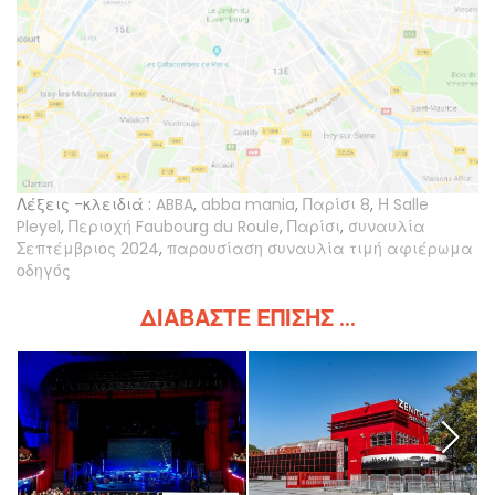
Λέξεις -κλειδιά :
ABBA
,
abba mania
,
Παρίσι 8
,
Η Salle
Pleyel
,
Περιοχή Faubourg du Roule
,
Παρίσι
,
συναυλία
Σεπτέμβριος 2024
,
παρουσίαση συναυλία τιμή αφιέρωμα
οδηγός
ΔΙΑΒΆΣΤΕ ΕΠΊΣΗΣ ...