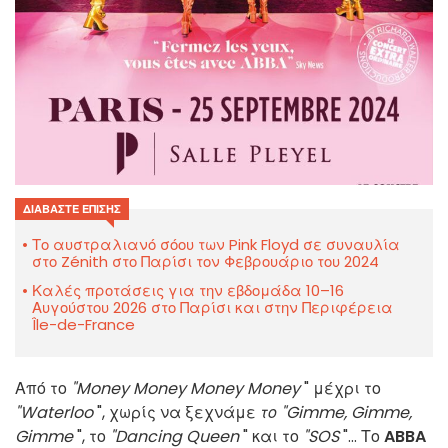
ΔΙΑΒΆΣΤΕ ΕΠΊΣΗΣ
Το αυστραλιανό σόου των Pink Floyd σε συναυλία
στο Zénith στο Παρίσι τον Φεβρουάριο του 2024
Καλές προτάσεις για την εβδομάδα 10–16
Αυγούστου 2026 στο Παρίσι και στην Περιφέρεια
Île-de-France
Από το
"Money Money Money Money
" μέχρι το
"Waterloo
", χωρίς να ξεχνάμε
το "Gimme, Gimme,
Gimme
", το
"Dancing Queen
" και το
"SOS
"... Το
ABBA