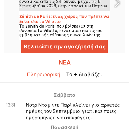
δυναμικά από τις 24 Ιουνίου μέχρι τις 6
Σεπτεμβρίου 2026, στην καρδιά του Πάρκου
Φλόραλ του Παρισιού. Αυτή τη χρονιά, το
Classique au Vert προσκαλεί ξανά τους
Zénith de Paris: ένας χώρος που πρέπει να
λάτρεις της μουσικής και τους
δείτε στο La Villette
νεοεισερχόμενους να απολαύσουν καλό
Το Zénith de Paris, που βρίσκεται στη
ρυθμό και καλό καιρό ανάμεσα σε
συνοικία La Villette, είναι μια από τις πιο
καταξιωμένους και ανερχόμενους
εμβληματικές αίθουσες συναυλιών της
καλλιτέχνες.
πρωτεύουσας, χάρη στην ιστορία του και τις
πολλές παραστάσεις εθνικών και διεθνών
Βελτιώστε την αναζήτησή σας
καλλιτεχνών.
ΝΈΑ
Πληροφορική
Το + διαβάζει
Σάββατο
13:31
Νοτρ Νταμ ντε Παρί κλείνει για αρκετές
ημέρες τον Σεπτέμβριο: γιατί και ποιες
ημερομηνίες να αποφύγετε;
Παρασκευή