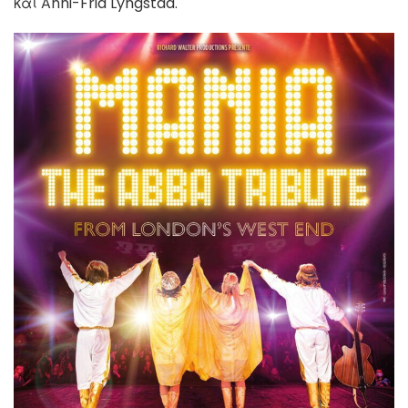
και Anni-Frid Lyngstad.