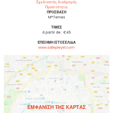
Σχεδιαστής διαδρομής
Προσιτότητα
ΠΡΌΣΒΑΣΗ
M°Ternes
ΤΙΜΈΣ
à partir de : €45
ΕΠΊΣΗΜΗ ΙΣΤΟΣΕΛΊΔΑ
www.sallepleyel.com
ΕΜΦΆΝΙΣΗ ΤΗΣ ΚΆΡΤΑΣ