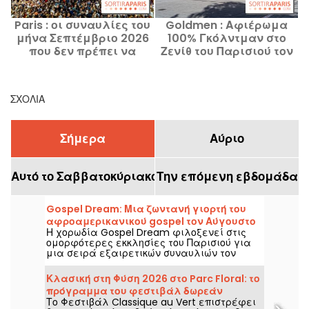
Paris : οι συναυλίες του
Goldmen : Αφιέρωμα
μήνα Σεπτέμβριο 2026
100% Γκόλντμαν στο
μ
που δεν πρέπει να
Ζενίθ του Παρισιού τον
χάσετε
Ιανουάριο του 2028
ΣΧΌΛΙΑ
Σήμερα
Αύριο
Αυτό το Σαββατοκύριακο
Την επόμενη εβδομάδα
Gospel Dream: Μια ζωντανή γιορτή του
αφροαμερικανικού gospel τον Αύγουστο
Η χορωδία Gospel Dream φιλοξενεί στις
του 2026 στο Παρίσι
ομορφότερες εκκλησίες του Παρισιού για
μια σειρά εξαιρετικών συναυλιών τον
Αύγουστο του 2026. Μια μοναδική μουσική
εμπειρία που γιορτάζει την ελπίδα, την
Κλασική στη Φύση 2026 στο Parc Floral: το
ενότητα και την ανθεκτικότητα μέσα από
πρόγραμμα του φεστιβάλ δωρεάν
τους αυθεντικούς ύμνους της
Το Φεστιβάλ Classique au Vert επιστρέφει
συναυλιών
Αφροαμερικανικής Εκκλησίας.