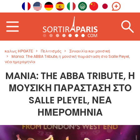
καλως ΗΡΘΑΤΕ
Πολιτισμός
Συναυλία και μουσική
Mania: The ABBA Tribute, η μουσική παράσταση στο Salle Pleyel,
νέα ημερομηνία
MANIA: THE ABBA TRIBUTE, Η
ΜΟΥΣΙΚΉ ΠΑΡΆΣΤΑΣΗ ΣΤΟ
SALLE PLEYEL, ΝΈΑ
ΗΜΕΡΟΜΗΝΊΑ