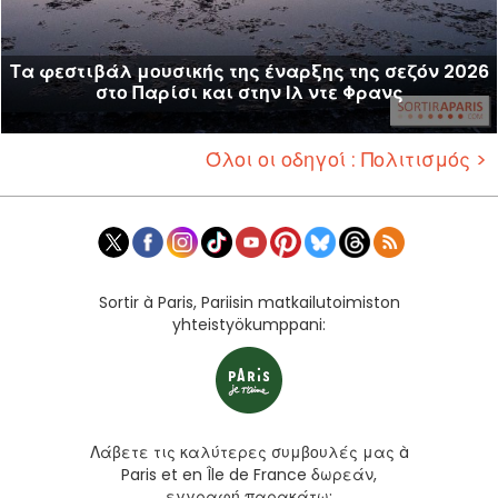
Τα φεστιβάλ μουσικής της έναρξης της σεζόν 2026
στο Παρίσι και στην Ιλ ντε Φρανς
Όλοι οι οδηγοί : Πολιτισμός >
Sortir à Paris, Pariisin matkailutoimiston
yhteistyökumppani:
Λάβετε τις καλύτερες συμβουλές μας à
Paris et en Île de France δωρεάν,
εγγραφή παρακάτω: