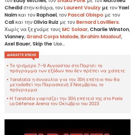
τον
Eddy Mitchell
, τον
Shaka Ponk
με τον
Matthieu
Chedid
στην κιθάρα, τον
Laurent Voulzy
με
τον
Yael
Naim
και τον
Raphael
, τον
Pascal Obispo
με τον
Cali
και την
Olivia Ruiz
με τον
Bernard Lavilliers
.
Χωρίς να ξεχνάμε τους
MC Solaar
,
Charlie Winston
,
Vianney
,
Grand Corps Malade
,
Ibrahim Maalouf
,
Axel Bauer
,
Skip the
Use...
ΔΙΑΒΆΣΤΕ ΕΠΊΣΗΣ
Το τριήμερο 7–9 Αυγούστου στο Παρίσι: το
πρόγραμμα των εξόδων που δεν πρέπει να χάσετε
Taratata: η συναυλία για την 30ή επέτειο που θα
μεταδοθεί την Παρασκευή 3 Νοεμβρίου, το
πρόγραμμα
Η Taratata γιορτάζει την 30ή επέτειό της στο Paris
La Défense Arena τον Οκτώβριο του 2023