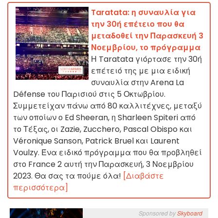
Taratata: η συναυλία για
την 30ή επέτειο που θα
μεταδοθεί την Παρασκευή 3
Νοεμβρίου, το πρόγραμμα
Η Taratata γιόρτασε την 30ή
επέτειό της με μια ειδική
συναυλία στην Arena La
Défense του Παρισιού στις 5 Οκτωβρίου.
Συμμετείχαν πάνω από 80 καλλιτέχνες, μεταξύ
των οποίων ο Ed Sheeran, η Sharleen Spiteri από
το Τέξας, οι Zazie, Zucchero, Pascal Obispo και
Véronique Sanson, Patrick Bruel και Laurent
Voulzy. Ένα ειδικό πρόγραμμα που θα προβληθεί
στο France 2 αυτή την Παρασκευή, 3 Νοεμβρίου
2023. Θα σας τα πούμε όλα!
[Διαβάστε
περισσότερα]