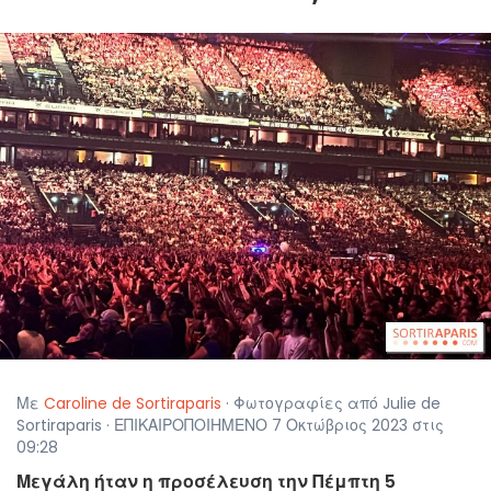
Με
Caroline de Sortiraparis
· Φωτογραφίες από Julie de
Sortiraparis · ΕΠΙΚΑΙΡΟΠΟΙΗΜΕΝΟ 7 Οκτώβριος 2023 στις
09:28
Μεγάλη ήταν η προσέλευση την Πέμπτη 5