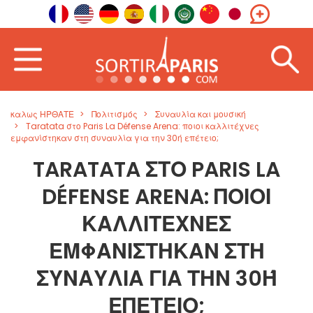
καλως ΗΡΘΑΤΕ
Πολιτισμός
Συναυλία και μουσική
Taratata στο Paris La Défense Arena: ποιοι καλλιτέχνες
εμφανίστηκαν στη συναυλία για την 30ή επέτειο;
TARATATA ΣΤΟ PARIS LA
DÉFENSE ARENA: ΠΟΙΟΙ
ΚΑΛΛΙΤΈΧΝΕΣ
ΕΜΦΑΝΊΣΤΗΚΑΝ ΣΤΗ
ΣΥΝΑΥΛΊΑ ΓΙΑ ΤΗΝ 30Ή Ε
ΠΈΤΕΙΟ;