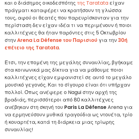
και ο διάσημος οικοδεσπότης
της Taratata
είχαν
πράγματι καταφέρει να κρατήσουν τη γλώσσα
τους, αφού οι θεατές που παρευρίσκονταν για την
περίσταση δεν είχαν ιδέα τι να περιμένουν ή ποιοι
καλλιτέχνες θα ήταν παρόντες στις 5 Οκτωβρίου
στην
Arena La Défense του Παρισιού
για την
30ή
επέτειο της Taratata
.
Έτσι, την επομένη της μεγάλης συναυλίας, βγήκαμε
στα κοινωνικά μας δίκτυα για να μάθουμε ποιοι
καλλιτέχνες είχαν εμφανιστεί σε αυτό το μεγάλο
μουσικό γεγονός. Και το σίγουρο είναι ότι υπήρχαν
πολλοί. Όπως ανέφερε ο Nagui στην αρχή της
βραδιάς, περισσότεροι από 80 καλλιτέχνες
ανέβηκαν στη σκηνή του
Paris La Défense
Arena για
να ερμηνεύσουν μυθικά τραγούδια ως ντουέτα, τρίο
ή κουαρτέτα, κατά τη διάρκεια μιας τρίωρης
συναυλίας!