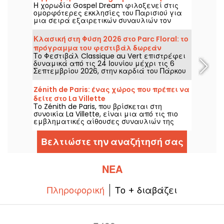
Η χορωδία Gospel Dream φιλοξενεί στις
του 2026 στο Παρίσι
ομορφότερες εκκλησίες του Παρισιού για
μια σειρά εξαιρετικών συναυλιών τον
Αύγουστο του 2026. Μια μοναδική μουσική
εμπειρία που γιορτάζει την ελπίδα, την
Κλασική στη Φύση 2026 στο Parc Floral: το
ενότητα και την ανθεκτικότητα μέσα από
πρόγραμμα του φεστιβάλ δωρεάν
τους αυθεντικούς ύμνους της
Το Φεστιβάλ Classique au Vert επιστρέφει
συναυλιών
Αφροαμερικανικής Εκκλησίας.
δυναμικά από τις 24 Ιουνίου μέχρι τις 6
Σεπτεμβρίου 2026, στην καρδιά του Πάρκου
Φλόραλ του Παρισιού. Αυτή τη χρονιά, το
Classique au Vert προσκαλεί ξανά τους
Zénith de Paris: ένας χώρος που πρέπει να
λάτρεις της μουσικής και τους
δείτε στο La Villette
νεοεισερχόμενους να απολαύσουν καλό
Το Zénith de Paris, που βρίσκεται στη
ρυθμό και καλό καιρό ανάμεσα σε
συνοικία La Villette, είναι μια από τις πιο
καταξιωμένους και ανερχόμενους
εμβληματικές αίθουσες συναυλιών της
καλλιτέχνες.
πρωτεύουσας, χάρη στην ιστορία του και τις
πολλές παραστάσεις εθνικών και διεθνών
Βελτιώστε την αναζήτησή σας
καλλιτεχνών.
ΝΈΑ
Πληροφορική
Το + διαβάζει