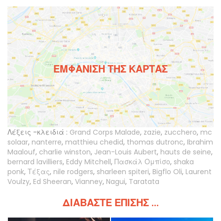
ΕΜΦΆΝΙΣΗ ΤΗΣ ΚΆΡΤΑΣ
Λέξεις -κλειδιά :
Grand Corps Malade
,
zazie
,
zucchero
,
mc
solaar
,
nanterre
,
matthieu chedid
,
thomas dutronc
,
Ibrahim
Maalouf
,
charlie winston
,
Jean-Louis Aubert
,
hauts de seine
,
bernard lavilliers
,
Eddy Mitchell
,
Πασκάλ Ομπίσο
,
shaka
ponk
,
Τέξας
,
nile rodgers
,
sharleen spiteri
,
Bigflo Oli
,
Laurent
Voulzy
,
Ed Sheeran
,
Vianney
,
Nagui
,
Taratata
ΔΙΑΒΆΣΤΕ ΕΠΊΣΗΣ ...