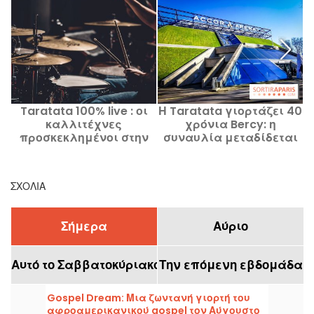
Taratata 100% live : οι
Η Taratata γιορτάζει 40
καλλιτέχνες
χρόνια Bercy: η
προσκεκλημένοι στην
συναυλία μεταδίδεται
εκπομπή που
από το France 2 στις 7
μεταδίδεται από το
Αυγούστου
France 2 στις 24
ΣΧΌΛΙΑ
Απριλίου 2026
Σήμερα
Αύριο
Αυτό το Σαββατοκύριακο
Την επόμενη εβδομάδα
Gospel Dream: Μια ζωντανή γιορτή του
αφροαμερικανικού gospel τον Αύγουστο