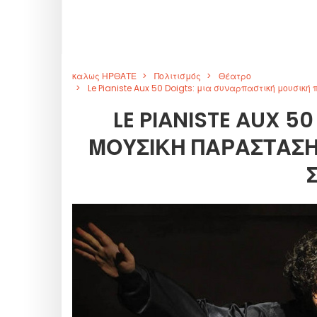
καλως ΗΡΘΑΤΕ
Πολιτισμός
Θέατρο
Le Pianiste Aux 50 Doigts: μια συναρπαστική μουσικ
LE PIANISTE AUX 5
ΜΟΥΣΙΚΉ ΠΑΡΆΣΤΑΣΗ