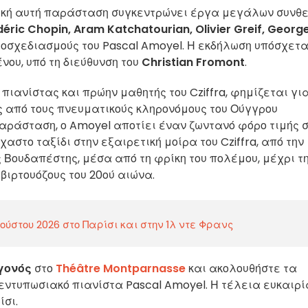
δική αυτή παράσταση συγκεντρώνει έργα μεγάλων συνθ
déric Chopin, Aram Katchatourian, Olivier Greif, Georg
υτοσχεδιασμούς του Pascal Amoyel. Η εκδήλωση υπόσχετα
νου, υπό τη διεύθυνση του
Christian Fromont
.
ιανίστας και πρώην μαθητής του Cziffra, φημίζεται για
ς από τους πνευματικούς κληρονόμους του Ούγγρου
παράσταση, ο Amoyel αποτίει έναν ζωντανό φόρο τιμής 
χαστο ταξίδι στην εξαιρετική μοίρα του Cziffra, από την
ς Βουδαπέστης, μέσα από τη φρίκη του πολέμου, μέχρι τ
βιρτουόζους του 20ού αιώνα.
ύστου 2026 στο Παρίσι και στην Ίλ ντε Φρανς
γονός
στο
Théâtre Montparnasse
και ακολουθήστε τα
ν εντυπωσιακό πιανίστα Pascal Amoyel. Η τέλεια ευκαιρί
ίσι.