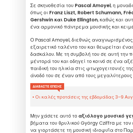
Σε σκηνοθεσία του
Pascal Amoyel
, η μονα
όπως οι
Franz Liszt, Robert Schumann, Fré
Gershwin και Duke Ellington
, καθώς και α
ένα αρμονικό πάντρεμα μουσικής και κειμέ
Ο Pascal Amoyel, διεθνώς αναγνωρισμένος π
εξαιρετικό ταλέντο του και θεωρείται ένα
δασκάλου. Με τη συμβολή του σε αυτή την 
μέντορά του και οδηγεί το κοινό σε ένα αξέ
παιδική του ηλικία στις φτωχογειτονιές τη
άνοδό του σε έναν από τους μεγαλύτερους 
ΔΙΑΒΆΣΤΕ ΕΠΊΣΗΣ
Οι καλές προτάσεις της εβδομάδας 3–9 Αυγο
Μην χάσετε αυτό το
αξιόλογο μουσικό γε
βήματα του θρυλικού György Cziffra με το
να γιορτάσετε τη μουσική ιδιοφυΐα στο Παρ