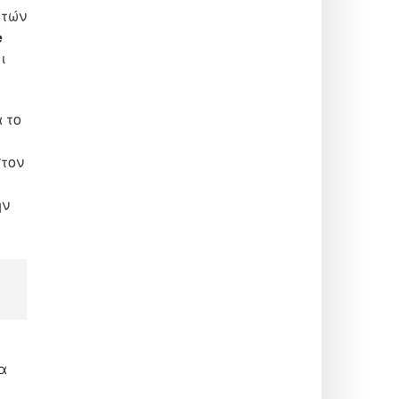
ετών
e
ι
 το
στον
ην
α