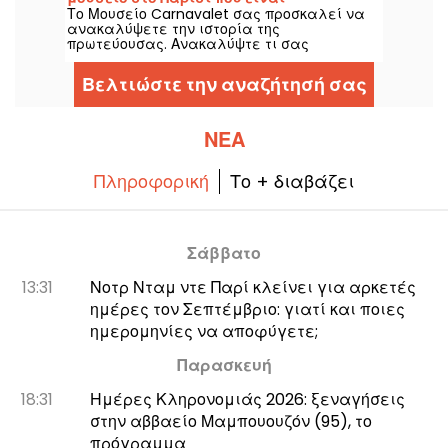
μαθαίνοντας πολλά πράγματα, ακόμα και
Το Μουσείο Carnavalet σας προσκαλεί να
αφιερωμένο στην ιστορία της
με τα παιδιά!
ανακαλύψετε την ιστορία της
πρωτεύουσας.
πρωτεύουσας. Ανακαλύψτε τι σας
περιμένει στο παλαιότερο μουσείο του
Παρισιού, το οποίο έχει το πλεονέκτημα ότι
Βελτιώστε την αναζήτησή σας
είναι δωρεάν...
ΝΈΑ
Πληροφορική
Το + διαβάζει
Σάββατο
13:31
Νοτρ Νταμ ντε Παρί κλείνει για αρκετές
ημέρες τον Σεπτέμβριο: γιατί και ποιες
ημερομηνίες να αποφύγετε;
Παρασκευή
18:31
Ημέρες Κληρονομιάς 2026: ξεναγήσεις
στην αββαείο Μαμπουουζόν (95), το
πρόγραμμα