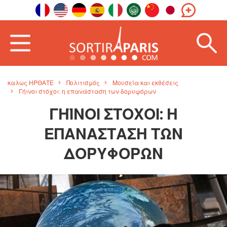
καλως ΗΡΘΑΤΕ
Πολιτισμός
Μουσεία και εκθέσεις
Γήινοι στόχοι: η επανάσταση των δορυφόρων
ΓΉΙΝΟΙ ΣΤΌΧΟΙ: Η
ΕΠΑΝΆΣΤΑΣΗ ΤΩΝ
ΔΟΡΥΦΌΡΩΝ