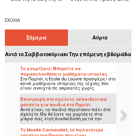
Αυγούστου 2026: οι
το Σαββατοκύριακο 8–9
εκδηλώσεις που δεν
Αυγούστου 2026;
δ
πρέπει να χάσετε
ΣΧΌΛΙΑ
Σήμερα
Αύριο
Αυτό το Σαββατοκύριακο
Την επόμενη εβδομάδα
Το γνωρίζατε; Μπορείτε να
παρακολουθήσετε μαθήματα ιστορίας
Στο Παρίσι, η École du Louvre προσφέρει στο
της τέχνης στο Λούβρο του Παρισιού.
κοινό μαθήματα ιστορίας της τέχνης που
είναι ανοιχτά σε ακροατές χωρίς
εγγραφή, στο κέντρο του παλατιού του
Λούβρου κάθε χρόνο, από Σεπτέμβριο έως
Επιστροφή στο σχολείο: εκπαιδευτικά
Ιούνιο. Δωρεάν διαλέξεις επίσης
μουσεία για παιδιά στο Παρίσι
διοργανώνονται κατά καιρούς από το
Αυτό είναι, τα παιδιά πηγαίνουν πάλι στο
μουσείο. Με αυτόν τον τρόπο γίνεσαι
σχολείο. Θα θέλατε να χαρίσετε στα
αδιάσειστα γνώστης της ιστορίας της
μικρά σας λίγη διασκέδαση μετά την
τέχνης!
έναρξη της νέας σχολικής χρονιάς; Αν ναι,
εδώ είναι η επιλογή μας από εκπαιδευτικά
Το Musée Carnavalet, το παλαιότερο
μουσεία στο Παρίσι, ώστε να διασκεδάσετε
μουσείο στο Παρίσι που είναι