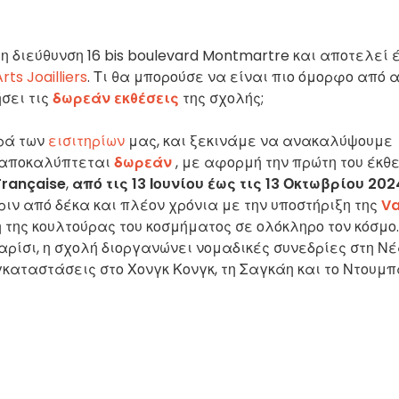
η διεύθυνση 16 bis boulevard Montmartre και αποτελεί 
rts Joailliers
. Τι θα μπορούσε να είναι πιο όμορφο από 
σει τις
δωρεάν εκθέσεις
της σχολής;
ρά των
εισιτηρίων
μας, και ξεκινάμε να ανακαλύψουμε
ς αποκαλύπτεται
δωρεάν
, με αφορμή την πρώτη του έκθ
rançaise
,
από τις 13 Ιουνίου έως τις 13 Οκτωβρίου 202
πριν από δέκα και πλέον χρόνια με την υποστήριξη της
V
η της κουλτούρας του κοσμήματος σε ολόκληρο τον κόσμο.
Παρίσι, η σχολή διοργανώνει νομαδικές συνεδρίες στη Ν
εγκαταστάσεις στο Χονγκ Κονγκ, τη Σαγκάη και το Ντουμπ