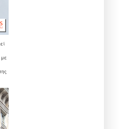
λεί
 με
της