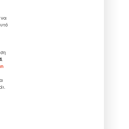
ένα
αυτό
εση
4
.
an
έα
άι.