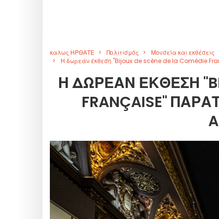
καλως ΗΡΘΑΤΕ
Πολιτισμός
Μουσεία και εκθέσεις
Η δωρεάν έκθεση "Bijoux de scène de la Comédie Fra
Η ΔΩΡΕΆΝ ΈΚΘΕΣΗ "BI
FRANÇAISE" ΠΑΡΑΤ
A