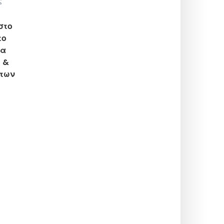
ς
στο
το
να
f &
 των