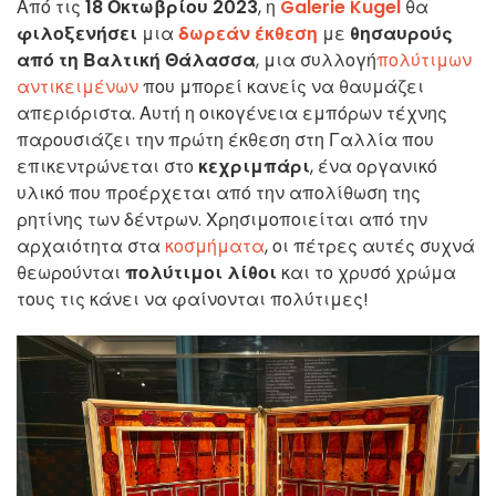
Από τις
18 Οκτωβρίου 2023
, η
Galerie Kugel
θα
φιλοξενήσει
μια
δωρεάν έκθεση
με
θησαυρούς
από τη Βαλτική Θάλασσα
, μια συλλογή
πολύτιμων
αντικειμένων
που μπορεί κανείς να θαυμάζει
απεριόριστα. Αυτή η οικογένεια εμπόρων τέχνης
παρουσιάζει την πρώτη έκθεση στη Γαλλία που
επικεντρώνεται στο
κεχριμπάρι
, ένα οργανικό
υλικό που προέρχεται από την απολίθωση της
ρητίνης των δέντρων. Χρησιμοποιείται από την
αρχαιότητα στα
κοσμήματα
, οι πέτρες αυτές συχνά
θεωρούνται
πολύτιμοι λίθοι
και το χρυσό χρώμα
τους τις κάνει να φαίνονται πολύτιμες!