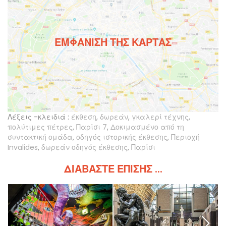
ΕΜΦΆΝΙΣΗ ΤΗΣ ΚΆΡΤΑΣ
Λέξεις -κλειδιά :
έκθεση
,
δωρεάν
,
γκαλερί τέχνης
,
πολύτιμες πέτρες
,
Παρίσι 7
,
Δοκιμασμένο από τη
συντακτική ομάδα
,
οδηγός ιστορικής έκθεσης
,
Περιοχή
Invalides
,
δωρεάν οδηγός έκθεσης
,
Παρίσι
ΔΙΑΒΆΣΤΕ ΕΠΊΣΗΣ ...