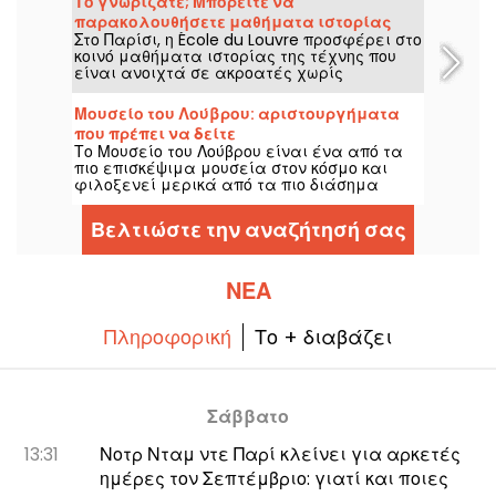
Το γνωρίζατε; Μπορείτε να
πρόγραμμα: μια έκθεση επί της βάρκας,
παρακολουθήσετε μαθήματα ιστορίας
μια καθοδηγούμενη ξενάγηση στις
Στο Παρίσι, η École du Louvre προσφέρει στο
της τέχνης στο Λούβρο του Παρισιού.
τοιχογραφίες ορατές από το νερό και μια
κοινό μαθήματα ιστορίας της τέχνης που
γνωριμία με τον κόσμο του στένσιλ του
είναι ανοιχτά σε ακροατές χωρίς
καλλιτέχνη.
εγγραφή, στο κέντρο του παλατιού του
Λούβρου κάθε χρόνο, από Σεπτέμβριο έως
Μουσείο του Λούβρου: αριστουργήματα
Ιούνιο. Δωρεάν διαλέξεις επίσης
που πρέπει να δείτε
διοργανώνονται κατά καιρούς από το
Το Μουσείο του Λούβρου είναι ένα από τα
μουσείο. Με αυτόν τον τρόπο γίνεσαι
πιο επισκέψιμα μουσεία στον κόσμο και
αδιάσειστα γνώστης της ιστορίας της
φιλοξενεί μερικά από τα πιο διάσημα
τέχνης!
έργα του κόσμου. Ακολουθούν τα αξιοθέατα
που πρέπει να δείτε στην επόμενη
Βελτιώστε την αναζήτησή σας
επίσκεψή σας.
ΝΈΑ
Πληροφορική
Το + διαβάζει
Σάββατο
13:31
Νοτρ Νταμ ντε Παρί κλείνει για αρκετές
ημέρες τον Σεπτέμβριο: γιατί και ποιες