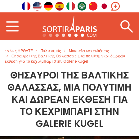
καλως ΗΡΘΑΤΕ
Πολιτισμός
Μουσεία και εκθέσεις
Θησαυροί της Βαλτικής Θάλασσας, μια πολύτιμη και δωρεάν
έκθεση για το κεχριμπάρι στην Galerie Kugel
ΘΗΣΑΥΡΟΊ ΤΗΣ ΒΑΛΤΙΚΉΣ
ΘΆΛΑΣΣΑΣ, ΜΙΑ ΠΟΛΎΤΙΜΗ
ΚΑΙ ΔΩΡΕΆΝ ΈΚΘΕΣΗ ΓΙΑ
ΤΟ ΚΕΧΡΙΜΠΆΡΙ ΣΤΗΝ
GALERIE KUGEL