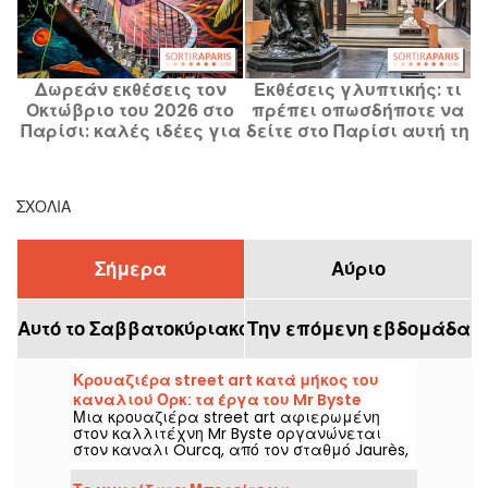
Δωρεάν εκθέσεις τον
Εκθέσεις γλυπτικής: τι
Ο
Οκτώβριο του 2026 στο
πρέπει οπωσδήποτε να
Παρίσι: καλές ιδέες για
δείτε στο Παρίσι αυτή τη
Σ
τους λάτρεις της τέχνης
στιγμή
Π
ΣΧΌΛΙΑ
Σήμερα
Αύριο
Αυτό το Σαββατοκύριακο
Την επόμενη εβδομάδα
Κρουαζιέρα street art κατά μήκος του
καναλιού Ορκ: τα έργα του Mr Byste
Μια κρουαζιέρα street art αφιερωμένη
εκτίθενται στον ρυθμό του νερού
στον καλλιτέχνη Mr Byste οργανώνεται
στον καναλι Ourcq, από τον σταθμό Jaurès,
στο πλαίσιο του Καλοκαιριού του Καναλιού,
το Σάββατο 8 Αυγούστου 2026. Στο