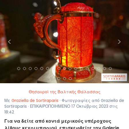
<
>
Θησαυροί της Βαλτικής Θάλασσας
Με
Graziella de Sortiraparis
· Φωτογραφίες από Graziella de
Sortiraparis · ΕΠΙΚΑΙΡΟΠΟΙΗΜΕΝΟ 17 Οκτώβριος 2023 στις
18:42
Για να δείτε από κοντά μερικούς υπέροχους
λίθους κεχριμπαριού, επισκεφθείτε την Galerie