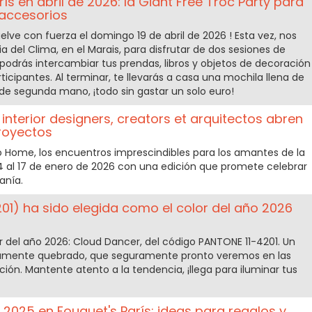
s en abril de 2026: la Giant Free Troc Party para
 accesorios
elve con fuerza el domingo 19 de abril de 2026 ! Esta vez, nos
del Clima, en el Marais, para disfrutar de dos sesiones de
podrás intercambiar tus prendas, libros y objetos de decoración
ticipantes. Al terminar, te llevarás a casa una mochila llena de
de segunda mano, ¡todo sin gastar un solo euro!
 interior designers, creators et arquitectos abren
proyectos
o Home, los encuentros imprescindibles para los amantes de la
14 al 17 de enero de 2026 con una edición que promete celebrar
sanía.
201) ha sido elegida como el color del año 2026
r del año 2026: Cloud Dancer, del código PANTONE 11-4201. Un
ramente quebrado, que seguramente pronto veremos en las
ón. Mantente atento a la tendencia, ¡llega para iluminar tus
2025 en Fouquet's París: ideas para regalos y