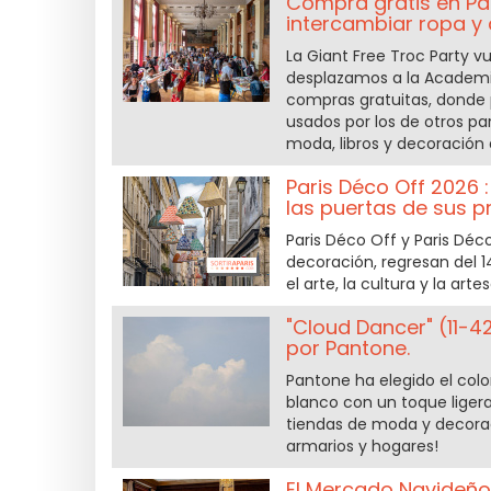
Compra gratis en Parí
intercambiar ropa y
La Giant Free Troc Party vu
desplazamos a la Academia 
compras gratuitas, donde 
usados por los de otros par
moda, libros y decoración 
Paris Déco Off 2026 :
las puertas de sus 
Paris Déco Off y Paris Déc
decoración, regresan del 
el arte, la cultura y la arte
"Cloud Dancer" (11-4
por Pantone.
Pantone ha elegido el colo
blanco con un toque lige
tiendas de moda y decoraci
armarios y hogares!
El Mercado Navideño 