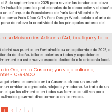
 al 8 de septiembre de 2025 para revelar las tendencias clave
lón ineludible para los profesionales de la decoración y el diseño
 en el Parque de Exposiciones de París Nord Villepinte. En
tos como Paris Déco Off y Paris Design Week, celebra el arte de
 pone de relieve la creatividad de los principales actores del
a su Maison des Artisans d'Art, boutique y taller
rt abrirá sus puertas en Fontainebleau en septiembre de 2025, a
 tienda de diseño, talleres abiertos a todos y exposiciones
óximamente a este nuevo espacio dedicado a la artesanía local.
 de Ora, en La Caserne, ¡un viaje culinario,
ente! - CERRADO
 vegetariano escondido en La Caserne, ofrece un brunch
en un ambiente agradable, relajado y moderno. Se trata de un
en el que los alimentos en todas sus formas se utilizan para
s culinarias gourmet directamente en las mesas.
1
2
3
»