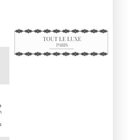
a
n
s