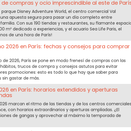
o de compras y ocio imprescindible al este de Parí
o parque Disney Adventure World, el centro comercial Val
una apuesta segura para pasar un día completo entre
familia. Con sus 190 tiendas y restaurantes, su flamante espaci
00 m² dedicado a experiencias, y el acuario Sea Life Paris, el
enos de una hora de París!
o 2026 en París: fechas y consejos para comprar
ulio de 2026, París se pone en modo frenesí de compras con las
hábitos, trucos de compra y consejos astutos para evitar
jores promociones: esto es todo lo que hay que saber para
 sin gastar de más.
26 en París: horarios extendidos y aperturas
endas
026 marcan el ritmo de las tiendas y de los centros comerciale
nce, con horarios extraordinarios y aperturas ampliadas. ¿El
 sesiones de gangas y aprovechar al máximo la temporada de