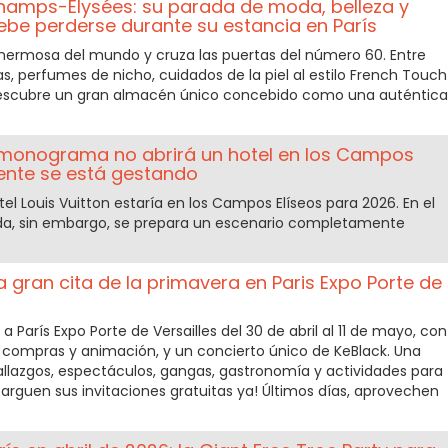
Champs-Elysées: su parada de moda, belleza y
ebe perderse durante su estancia en París
hermosa del mundo y cruza las puertas del número 60. Entre
, perfumes de nicho, cuidados de la piel al estilo French Touch
 descubre un gran almacén único concebido como una auténtica
 monograma no abrirá un hotel en los Campos
mente se está gestando
el Louis Vuitton estaría en los Campos Elíseos para 2026. En el
ida, sin embargo, se prepara un escenario completamente
la gran cita de la primavera en Paris Expo Porte de
a París Expo Porte de Versailles del 30 de abril al 11 de mayo, con
, compras y animación, y un concierto único de KeBlack. Una
allazgos, espectáculos, gangas, gastronomía y actividades para
arguen sus invitaciones gratuitas ya! Últimos días, aprovechen