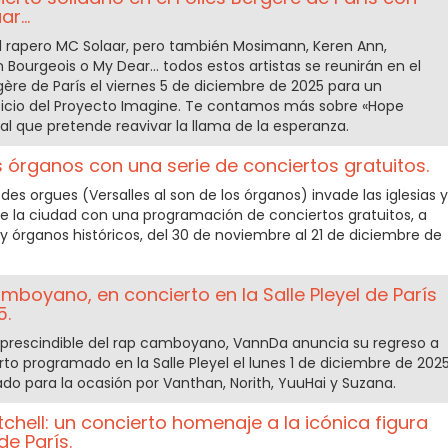
r...
el rapero MC Solaar, pero también Mosimann, Keren Ann,
ourgeois o My Dear... todos estos artistas se reunirán en el
rgère de París el viernes 5 de diciembre de 2025 para un
eficio del Proyecto Imagine. Te contamos más sobre «Hope
l que pretende reavivar la llama de la esperanza.
s órganos con una serie de conciertos gratuitos.
n des orgues (Versalles al son de los órganos) invade las iglesias y
de la ciudad con una programación de conciertos gratuitos, a
y órganos históricos, del 30 de noviembre al 21 de diciembre de
mboyano, en concierto en la Salle Pleyel de París
5.
prescindible del rap camboyano, VannDa anuncia su regreso a
rto programado en la Salle Pleyel el lunes 1 de diciembre de 2025
do para la ocasión por Vanthan, Norith, YuuHai y Suzana.
tchell: un concierto homenaje a la icónica figura
de París.