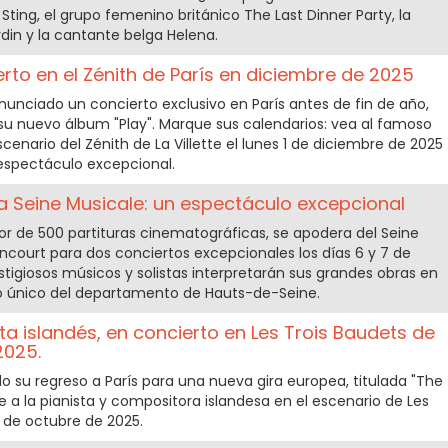
Sting, el grupo femenino británico The Last Dinner Party, la
in y la cantante belga Helena.
rto en el Zénith de París en diciembre de 2025
nunciado un concierto exclusivo en París antes de fin de año,
 su nuevo álbum "Play". Marque sus calendarios: vea al famoso
escenario del Zénith de La Villette el lunes 1 de diciembre de 2025
espectáculo excepcional.
a Seine Musicale: un espectáculo excepcional
r de 500 partituras cinematográficas, se apodera del Seine
ncourt para dos conciertos excepcionales los días 6 y 7 de
stigiosos músicos y solistas interpretarán sus grandes obras en
o único del departamento de Hauts-de-Seine.
ta islandés, en concierto en Les Trois Baudets de
2025.
 su regreso a París para una nueva gira europea, titulada "The
e a la pianista y compositora islandesa en el escenario de Les
4 de octubre de 2025.