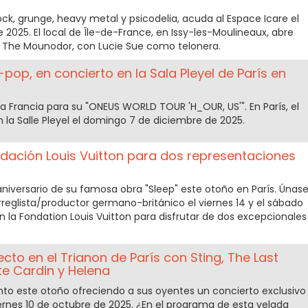
ck, grunge, heavy metal y psicodelia, acuda al Espace Icare el
2025. El local de Île-de-France, en Issy-les-Moulineaux, abre
 The Mounodor, con Lucie Sue como telonera.
pop, en concierto en la Sala Pleyel de París en
 Francia para su "ONEUS WORLD TOUR 'H_OUR, US'". En París, el
la Salle Pleyel el domingo 7 de diciembre de 2025.
ndación Louis Vuitton para dos representaciones
 aniversario de su famosa obra "Sleep" este otoño en París. Únas
arreglista/productor germano-británico el viernes 14 y el sábado
 la Fondation Louis Vuitton para disfrutar de dos excepcionales
cto en el Trianon de París con Sting, The Last
te Cardin y Helena
to este otoño ofreciendo a sus oyentes un concierto exclusivo
viernes 10 de octubre de 2025. ¿En el programa de esta velada