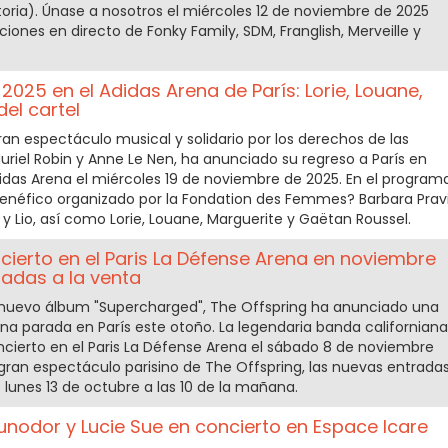
atoria). Únase a nosotros el miércoles 12 de noviembre de 2025
ciones en directo de Fonky Family, SDM, Franglish, Merveille y
2025 en el Adidas Arena de París: Lorie, Louane,
del cartel
gran espectáculo musical y solidario por los derechos de las
riel Robin y Anne Le Nen, ha anunciado su regreso a París en
idas Arena el miércoles 19 de noviembre de 2025. En el program
enéfico organizado por la Fondation des Femmes? Barbara Pravi
y y Lio, así como Lorie, Louane, Marguerite y Gaëtan Roussel.
cierto en el Paris La Défense Arena en noviembre
radas a la venta
 nuevo álbum "Supercharged", The Offspring ha anunciado una
na parada en París este otoño. La legendaria banda californiana
ncierto en el Paris La Défense Arena el sábado 8 de noviembre
 gran espectáculo parisino de The Offspring, las nuevas entrada
 lunes 13 de octubre a las 10 de la mañana.
odor y Lucie Sue en concierto en Espace Icare