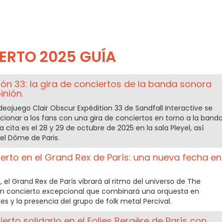
ERTO 2025 GUÍA
ión 33: la gira de conciertos de la banda sonora
inión.
ideojuego Clair Obscur Expédition 33 de Sandfall Interactive se
ionar a los fans con una gira de conciertos en torno a la band
la cita es el 28 y 29 de octubre de 2025 en la sala Pleyel, así
el Dôme de Paris.
erto en el Grand Rex de París: una nueva fecha en
 el Grand Rex de París vibrará al ritmo del universo de The
 un concierto excepcional que combinará una orquesta en
es y la presencia del grupo de folk metal Percival.
rto solidario en el Folies Bergère de París con