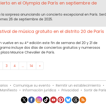
erto en el Olympia de París en septiembre de
 la sorpresa anunciando un concierto excepcional en París. Ser
iernes 26 de septiembre de 2025.
tival de música gratuito en el distrito 20 de París
en vuelve en su 4ª edición este fin de semana del 20 y 21 de
ograma incluye dos días de conciertos gratuitos y numerosos
a plaza Maurice Chevalier de París.
3
4
...
14
»
arios
•
Comunique su evento
•
Remitir un establecimiento
•
Manifiesto
•
Información jurídica
•
Privacidad
•
Sortir de Pari