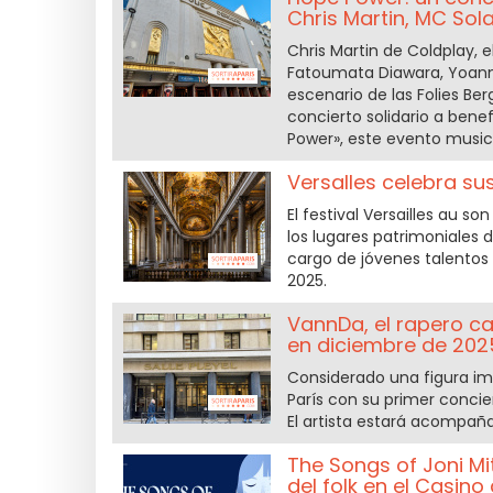
Chris Martin, MC Solaa
Chris Martin de Coldplay, 
Fatoumata Diawara, Yoann B
escenario de las Folies Be
concierto solidario a ben
Power», este evento musica
Versalles celebra su
El festival Versailles au so
los lugares patrimoniales 
cargo de jóvenes talentos 
2025.
VannDa, el rapero ca
en diciembre de 202
Considerado una figura im
París con su primer concie
El artista estará acompaña
The Songs of Joni Mi
del folk en el Casino 