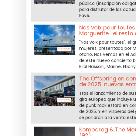
público (inscripción oblig
para disfrutar de las actua
Favé.
Nos voix pour toutes 
Marguerite... el resto 
"Nos voix pour toutes", el 
mujeres, presentado por Mu
otoño. Nos vemos en el Ad
de este nuevo concierto b
Bilal Hassani, Marine, Ebon
The Offspring en con
de 2025: nuevas ent
Tras el lanzamiento de su
gira europea que incluye u
de punk rock estará en co
de 2025. Y en vísperas del
se pondrán a la venta este
Komodrag & The Moun
(92)