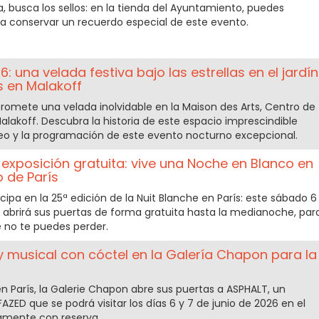
 busca los sellos: en la tienda del Ayuntamiento, puedes
 conservar un recuerdo especial de este evento.
 una velada festiva bajo las estrellas en el jardín
s en Malakoff
romete una velada inolvidable en la Maison des Arts, Centro de
akoff. Descubra la historia de este espacio imprescindible
o y la programación de este evento nocturno excepcional.
y exposición gratuita: vive una Noche en Blanco en
 de París
cipa en la 25ª edición de la Nuit Blanche en París: este sábado 6
 abrirá sus puertas de forma gratuita hasta la medianoche, par
e no te puedes perder.
y musical con cóctel en la Galería Chapon para la
en París, la Galerie Chapon abre sus puertas a ASPHALT, un
ZED que se podrá visitar los días 6 y 7 de junio de 2026 en el
ivamente con reserva.