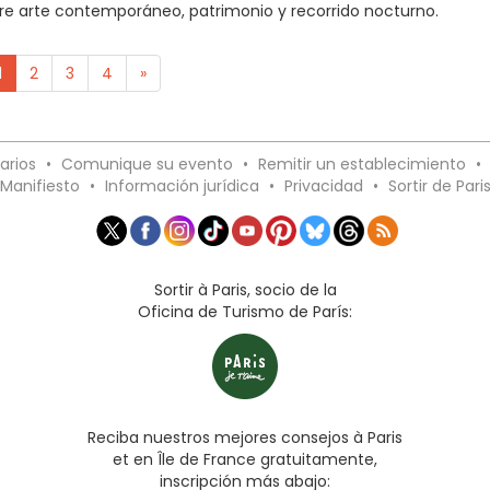
ntre arte contemporáneo, patrimonio y recorrido nocturno.
1
2
3
4
»
arios
•
Comunique su evento
•
Remitir un establecimiento
•
Manifiesto
•
Información jurídica
•
Privacidad
•
Sortir de Pari
Sortir à Paris, socio de la
Oficina de Turismo de París:
Reciba nuestros mejores consejos à Paris
et en Île de France gratuitamente,
inscripción más abajo: