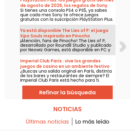
de agosto de 2026, los regalos de Sony
Si tienes una consola PS4 o PS5, ya sabes
que no te puedes perder
que cada mes Sony te ofrece juegos
gratuitos con la suscripción PlayStation Plus.
Entonces, ¿cuáles son los juegos gratuitos
de agosto de 2026? Descubre la selección
Ya está disponible The Lies of P: el juego
de este mes.
tipo Souls inspirado en Pinocho
¡Atención, fans de Pinocho! The Lies of P,
desarrollado por Round8 Studio y publicado
por Neowiz Games, está disponible en PC y
consolas desde el 19 de septiembre de 2023.
Un juego tipo Souls inspirado más en el
Imperial Club Paris : vive los grandes
cuento de Carlo Collodi que en la versión
juegos de casino en un ambiente festivo
animada de Disney... ¡Echa un vistazo al
¿Buscas una salida original en París, distinta
en el corazón del 13º distrito
último tráiler desvelado en la Gamescom
de los bares y restaurantes de siempre? El
2023!
Imperial Club Paris está hecho para ti.
Ubicado en el 23 de la avenida d'Ivry, en el
distrito 13, este club de juegos, abierto todos
Refinar la búsqueda
los días de 14:00 a 6:00, propone una
experiencia completa al estilo de los
grandes casinos — accesible tanto para
novatos como para jugadores
NOTICIAS
experimentados, en un ambiente festivo y
acogedor que no se encuentra en ningún
otro lugar de París.
Últimas noticias
Lo más leído