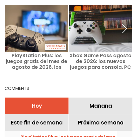
PlayStation Plus: los
Xbox Game Pass agosto
P
juegos gratis del mes de
de 2026: los nuevos
agosto de 2026, los
juegos para consola, PC
regalos de Sony que no
y nube
te puedes perder
COMMENTS
Hoy
Mañana
Este fin de semana
Próxima semana
PlayStation Plus: los juegos gratis del mes