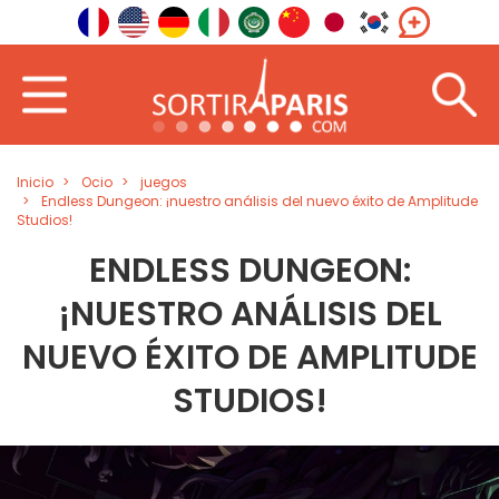
Inicio
Ocio
juegos
Endless Dungeon: ¡nuestro análisis del nuevo éxito de Amplitude
Studios!
ENDLESS DUNGEON:
¡NUESTRO ANÁLISIS DEL
NUEVO ÉXITO DE AMPLITUDE
STUDIOS!