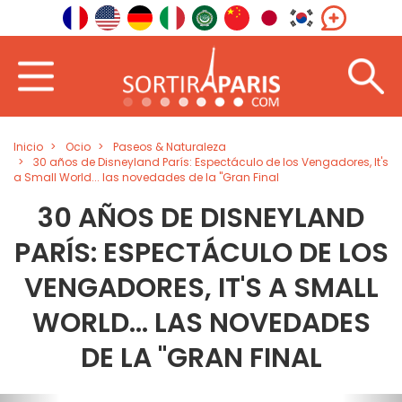
Inicio
Ocio
Paseos & Naturaleza
30 años de Disneyland París: Espectáculo de los Vengadores, It's
a Small World... las novedades de la "Gran Final
30 AÑOS DE DISNEYLAND
PARÍS: ESPECTÁCULO DE LOS
VENGADORES, IT'S A SMALL
WORLD... LAS NOVEDADES
DE LA "GRAN FINAL