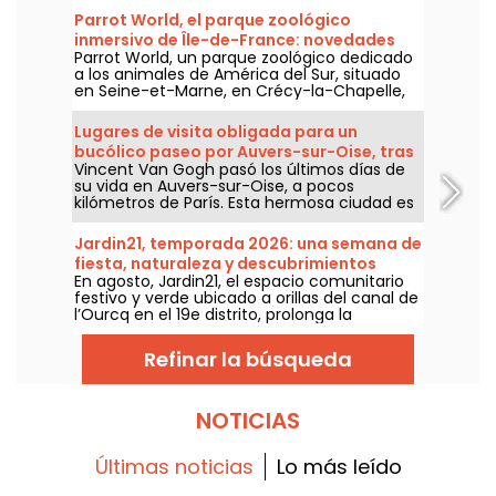
Parrot World, el parque zoológico
inmersivo de Île-de-France: novedades
Parrot World, un parque zoológico dedicado
para 2026
a los animales de América del Sur, situado
en Seine-et-Marne, en Crécy-la-Chapelle,
abrirá sus puertas a partir del 7 de febrero
de 2026. Si aún no has visitado este
Lugares de visita obligada para un
zoológico, allí te esperan jaguares, pingüinos
bucólico paseo por Auvers-sur-Oise, tras
y coloridos loros que vuelan en una de las
Vincent Van Gogh pasó los últimos días de
las huellas de Van Gogh
mayores aviarios de Europa, además de
su vida en Auvers-sur-Oise, a pocos
opciones de alojamiento en lodges para
kilómetros de París. Esta hermosa ciudad es
dormir muy cerca de los animales. Un
el lugar perfecto para pasear tras las huellas
espacio exótico y respetuoso con el medio
de uno de los pintores más famosos del
ambiente que encanta tanto a niños como
Jardin21, temporada 2026: una semana de
mundo. Van Gogh, al igual que la ciudad de
a adultos.
fiesta, naturaleza y descubrimientos
Auvers, aún tiene muchos secretos que
En agosto, Jardin21, el espacio comunitario
culturales en el corazón del Parque de la
desvelar...
festivo y verde ubicado a orillas del canal de
Villette
l’Ourcq en el 19e distrito, prolonga la
temporada con una programación rica y
variada. Aprovéchenlo para vivir plenamente
Refinar la búsqueda
estos días luminosos: iniciativas
comprometidas, talleres de jardinería,
actividades para jóvenes, fiestas nocturnas,
sesión de yoga… Todo está listo para
NOTICIAS
escaparse sin salir de París. Entrada libre.
Últimas noticias
Lo más leído