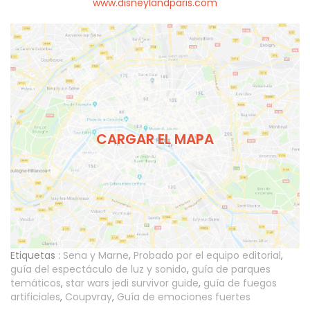
www.disneylandparis.com
CARGAR EL MAPA
Etiquetas :
Sena y Marne
,
Probado por el equipo editorial
,
guía del espectáculo de luz y sonido
,
guía de parques
temáticos
,
star wars jedi survivor guide
,
guía de fuegos
artificiales
,
Coupvray
,
Guía de emociones fuertes