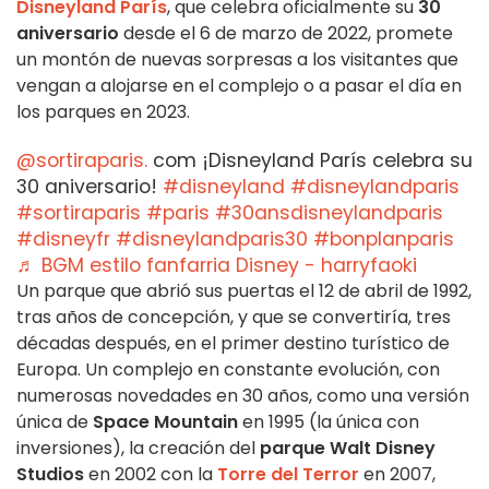
Disneyland París
, que celebra oficialmente su
30
aniversario
desde el 6 de marzo de 2022, promete
un montón de nuevas sorpresas a los visitantes que
vengan a alojarse en el complejo o a pasar el día en
los parques en 2023.
@sortiraparis.
com ¡Disneyland París celebra su
30 aniversario!
#disneyland
#disneylandparis
#sortiraparis
#paris
#30ansdisneylandparis
#disneyfr
#disneylandparis30
#bonplanparis
♬ BGM estilo fanfarria Disney - harryfaoki
Un parque que abrió sus puertas el 12 de abril de 1992,
tras años de concepción, y que se convertiría, tres
décadas después, en el primer destino turístico de
Europa. Un complejo en constante evolución, con
numerosas novedades en 30 años, como una versión
única de
Space Mountain
en 1995 (la única con
inversiones), la creación del
parque Walt Disney
Studios
en 2002 con la
Torre del Terror
en 2007,