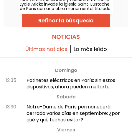
nuestras fotos
Lydie Arickx invade la iglesia Saint-Eustache
de París con una obra monumental titulada
"Le Souffle". La muestra se podrá visitar del
10 de julio al 29 de septiembre de 2026 para
Refinar la búsqueda
admirar esta instalación suspendida a 7
metros sobre la nave central de la iglesia.
NOTICIAS
Últimas noticias
Lo más leído
Domingo
12:35
Patinetes eléctricos en París: sin estos
dispositivos, ahora pueden multarte
Sábado
13:30
Notre-Dame de París permanecerá
cerrada varios días en septiembre: ¿por
qué y qué fechas evitar?
Viernes