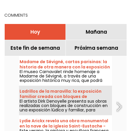
en París y la Île-de-
actividades
France
imprescindible
COMMENTS
Hoy
Mañana
Este fin de semana
Próxima semana
Madame de Sévigné, cartas parisinas: la
historia de otra manera con la exposición
El museo Carnavalet rinde homenaje a
del museo Carnavalet
Madame de Sévigné, a través de una
exposición histórica muy rica, que podrá
visitarse del 15 de abril al 23 de agosto de
2026.
Ladrillos de la maravilla: la exposición
familiar creada con bloques de
El artista Dirk Denoyelle presenta sus obras
construcción, ampliada en París
realizadas con bloques de construcción en
una exposición lúdica y familiar, para
recorrer del 23 de mayo al 6 de septiembre
de 2026 en el Espacio Champerret de París.
Lydie Arickx revela una obra monumental
en la nave de la iglesia Saint-Eustache -
Este verano, la pintora y escultora francesa