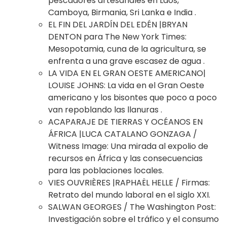
pescadores artesanales en Laos,
Camboya, Birmania, Sri Lanka e India
.
EL FIN DEL JARDÍN DEL EDÉN |BRYAN
DENTON para The New York Times
:
Mesopotamia, cuna de la agricultura, se
enfrenta a una grave escasez de agua
.
LA VIDA EN EL
GRAN OESTE
AMERICANO
|
LOUISE JOHNS
: La
vida en el Gran Oeste
americano y los bisontes que poco a poco
van repoblando las llanuras
.
ACAPARAJE DE TIERRAS Y OCÉANOS EN
ÁFRICA |LUCA CATALANO GONZAGA /
Witness Image
:
Una mirada al expolio de
recursos en África y las consecuencias
para las poblaciones
locales.
VIES OUVRIÈRES |RAPHAËL HELLE
/ Firmas:
Retrato del mundo laboral en el
siglo XXI.
SALWAN GEORGES / The Washington Post
:
Investigación sobre el tráfico y el consumo