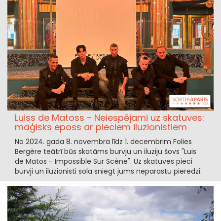
Luiss de Matoss - Neiespējami uz skatuves:
maģisks eposs ar pieciem iluzionistiem
No 2024. gada 8. novembra līdz 1. decembrim Folies
Bergère teātrī būs skatāms burvju un iluziju šovs "Luis
de Matos - Impossible Sur Scène". Uz skatuves pieci
burvji un iluzionisti sola sniegt jums neparastu pieredzi.