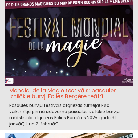
Mondial de la Magie festivāls: pasaules
izcilākie burvji Folies Bergère teātrī
Pasaules burvju festivāls atgriežas turnejā! Pēc
veiksmīga pirmā izdevuma pasaules izcilākie burvju
mākslinieki atgriežas Folies Bergères 2025. gada 31.
janvārī, 1. un 2. februārī.