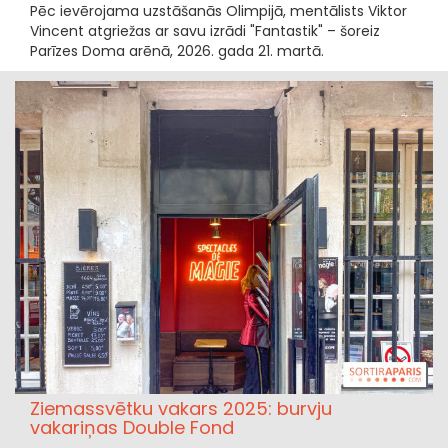
Pēc ievērojama uzstāšanās Olimpijā, mentālists Viktor
Vincent atgriežas ar savu izrādi "Fantastik" – šoreiz
Parīzes Doma arēnā, 2026. gada 21. martā.
Ziemassvētku vakars 2025: burvju
vakariņas Double Fond