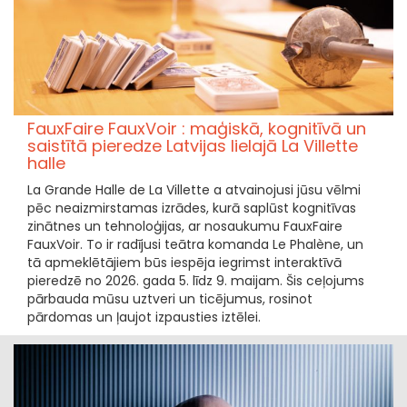
FauxFaire FauxVoir : maģiskā, kognitīvā un
saistītā pieredze Latvijas lielajā La Villette
halle
La Grande Halle de La Villette a atvainojusi jūsu vēlmi
pēc neaizmirstamas izrādes, kurā saplūst kognitīvas
zinātnes un tehnoloģijas, ar nosaukumu FauxFaire
FauxVoir. To ir radījusi teātra komanda Le Phalène, un
tā apmeklētājiem būs iespēja iegrimst interaktīvā
pieredzē no 2026. gada 5. līdz 9. maijam. Šis ceļojums
pārbauda mūsu uztveri un ticējumus, rosinot
pārdomas un ļaujot izpausties iztēlei.