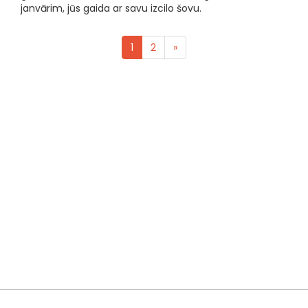
janvārim, jūs gaida ar savu izcilo šovu.
1
2
»