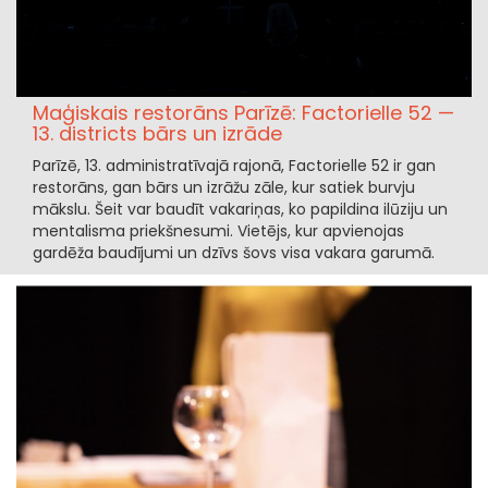
Maģiskais restorāns Parīzē: Factorielle 52 —
13. districts bārs un izrāde
Parīzē, 13. administratīvajā rajonā, Factorielle 52 ir gan
restorāns, gan bārs un izrāžu zāle, kur satiek burvju
mākslu. Šeit var baudīt vakariņas, ko papildina ilūziju un
mentalisma priekšnesumi. Vietējs, kur apvienojas
gardēža baudījumi un dzīvs šovs visa vakara garumā.