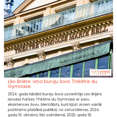
Léo Brière: viņa burvju šovs Théâtre du
Gymnase
2024. gada labākā burvju šova uzvarētājs Leo Brijērs
ierodas Parīzes Théâtre du Gymnase ar savu
eksistences šovu. Mentālists, kurš kļūst arvien vairāk
pazīstams plašākai publikai, no ceturtdienas, 2024.
gada 10. oktobra, līdz svētdienai, 2025. gada 19.