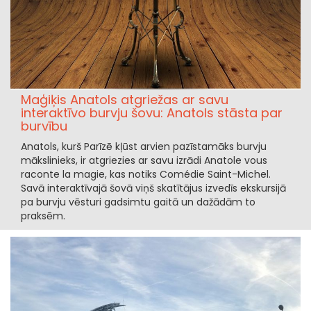
Maģiķis Anatols atgriežas ar savu
interaktīvo burvju šovu: Anatols stāsta par
burvību
Anatols, kurš Parīzē kļūst arvien pazīstamāks burvju
mākslinieks, ir atgriezies ar savu izrādi Anatole vous
raconte la magie, kas notiks Comédie Saint-Michel.
Savā interaktīvajā šovā viņš skatītājus izvedīs ekskursijā
pa burvju vēsturi gadsimtu gaitā un dažādām to
praksēm.