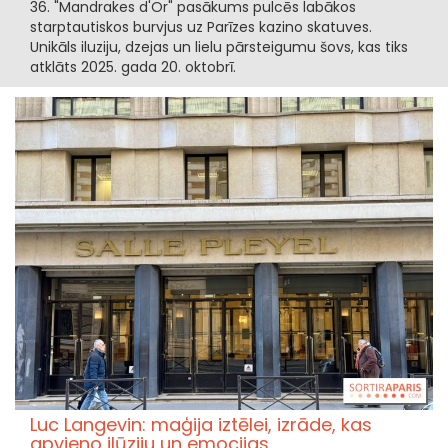
36. "Mandrakes d'Or" pasākums pulcēs labākos
starptautiskos burvjus uz Parīzes kazino skatuves.
Unikāls iluziju, dzejas un lielu pārsteigumu šovs, kas tiks
atklāts 2025. gada 20. oktobrī.
Luc Langevin: maģija iztēlei, izrāde, kas
apvieno ilūziju un emocijas