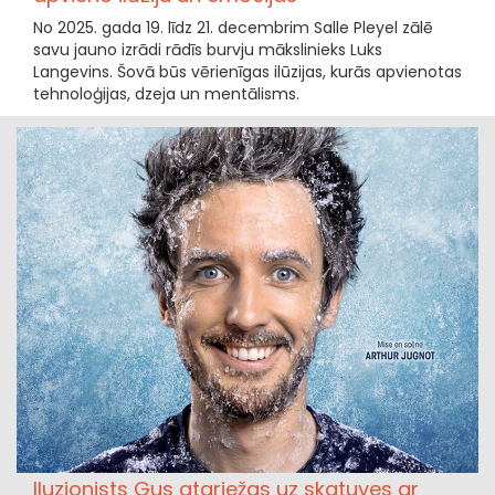
No 2025. gada 19. līdz 21. decembrim Salle Pleyel zālē
savu jauno izrādi rādīs burvju mākslinieks Luks
Langevins. Šovā būs vērienīgas ilūzijas, kurās apvienotas
tehnoloģijas, dzeja un mentālisms.
Iluzionists Gus atgriežas uz skatuves ar