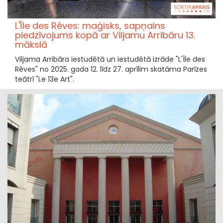
L'Île des Rêves: maģisks, sapņains
piedzīvojums kopā ar Viljamu Arribāru 13.
mākslā
Viljama Arribāra iestudētā un iestudētā izrāde "L'Île des
Rêves" no 2025. gada 12. līdz 27. aprīlim skatāma Parīzes
teātrī "Le 13e Art".