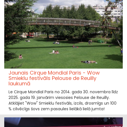
Jaunais Cirque Mondial Paris - Wow
Smieklu festivāls Pelouse de Reuilly
laukumā
Le Cirque Mondial Paris no 2014. gada 30. novembra līdz
2025. gada 19. janvārim viesosies Pelouse de Reuilly.
Atklājiet "Wow" Smieklu festivāls, izcils, drosmīgs un 100
% cilvēcīgs šovs zem pasaules lielākā lielā jumta!