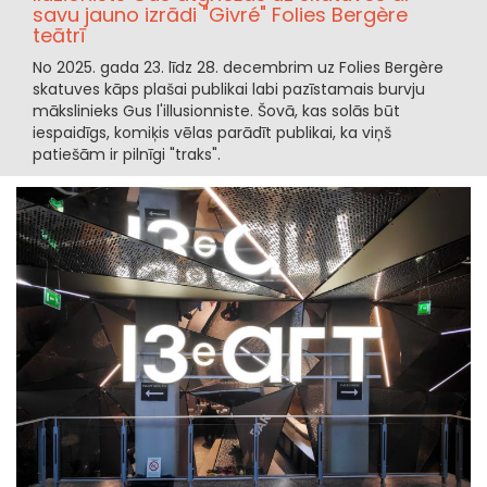
savu jauno izrādi "Givré" Folies Bergère
teātrī
No 2025. gada 23. līdz 28. decembrim uz Folies Bergère
skatuves kāps plašai publikai labi pazīstamais burvju
mākslinieks Gus l'illusionniste. Šovā, kas solās būt
iespaidīgs, komiķis vēlas parādīt publikai, ka viņš
patiešām ir pilnīgi "traks".