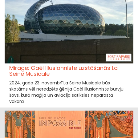
Mirage: Gaël Illusionniste uzstāšanās La
Seine Musicale
2024. gada 23. novembrī La Seine Musicale būs
skatāms vēl neredzēts ģēnija Gaël Illusionniste burvju
šovs, kurā maģija un aviācija satiksies neparastā
vakarā.