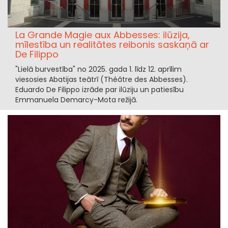
La Grande Magie aux Abbesses: ilūzija,
mīlestība un realitātes reibonis saskaņā ar
De Filippo
"Lielā burvestība" no 2025. gada 1. līdz 12. aprīlim
viesosies Abatijas teātrī (Théâtre des Abbesses).
Eduardo De Filippo izrāde par ilūziju un patiesību
Emmanuela Demarcy-Mota režijā.