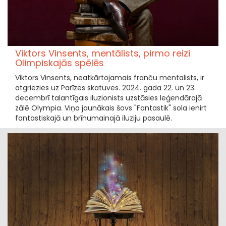
Viktors Vinsents, mentālists, pirmo reizi
Olimpiskajās spēlēs
Viktors Vinsents, neatkārtojamais franču mentalists, ir
atgriezies uz Parīzes skatuves. 2024. gada 22. un 23.
decembrī talantīgais iluzionists uzstāsies leģendārajā
zālē Olympia. Viņa jaunākais šovs "Fantastik" sola ienirt
fantastiskajā un brīnumainajā iluziju pasaulē.