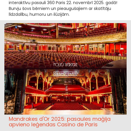
interaktīvu pasauli 360 Paris 22. novembrī 2025. gadā!
Burvju šovs bērniem un pieaugušajiem ar skatītāju
līdzdalību, humoru un ilūzijām.
Mandrakes d'Or 2025: pasaules maģija
apvieno leģendas Casino de Paris