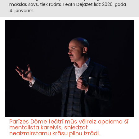
mākslas šovs, tiek rādīts Teātrī Déjazet līdz 2026. gada
4. janvārim.
Parīzes Dôme teātrī mūs vēlreiz apciemo šī
mentalista kareivis, sniedzot
neaizmirstamu krāsu pilnu izrādi.