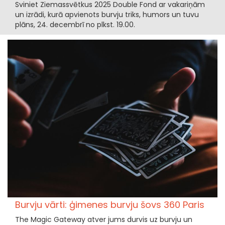
Sviniet Ziemassvētkus 2025 Double Fond ar vakariņām
un izrādi, kurā apvienots burvju triks, humors un tuvu
plāns, 24. decembrī no plkst. 19.00.
Burvju vārti: ģimenes burvju šovs 360 Paris
The Magic Gateway atver jums durvis uz burvju un