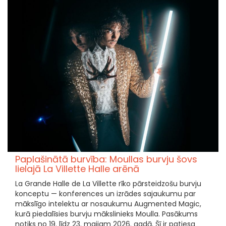
Paplašinātā burvība: Moullas burvju šovs
lielajā La Villette Halle arēnā
La Grande Halle de La Villette rīko pārsteidzošu burvju
konceptu — konferences un izrādes sajaukumu par
mākslīgo intelektu ar nosaukumu Augmented Magic,
kurā piedalīsies burvju mākslinieks Moulla. Pasākums
notiks no 19. līdz 23. maijam 2026. gadā. Šī ir patiesa