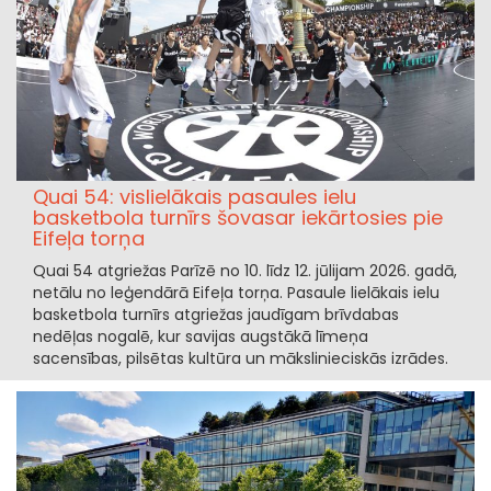
Quai 54: vislielākais pasaules ielu
basketbola turnīrs šovasar iekārtosies pie
Eifeļa torņa
Quai 54 atgriežas Parīzē no 10. līdz 12. jūlijam 2026. gadā,
netālu no leģendārā Eifeļa torņa. Pasaule lielākais ielu
basketbola turnīrs atgriežas jaudīgam brīvdabas
nedēļas nogalē, kur savijas augstākā līmeņa
sacensības, pilsētas kultūra un mākslinieciskās izrādes.