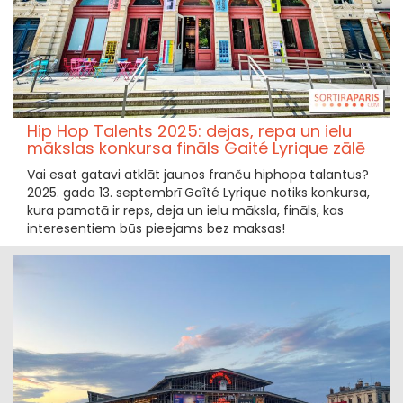
Hip Hop Talents 2025: dejas, repa un ielu
mākslas konkursa fināls Gaité Lyrique zālē
Vai esat gatavi atklāt jaunos franču hiphopa talantus?
2025. gada 13. septembrī Gaîté Lyrique notiks konkursa,
kura pamatā ir reps, deja un ielu māksla, fināls, kas
interesentiem būs pieejams bez maksas!