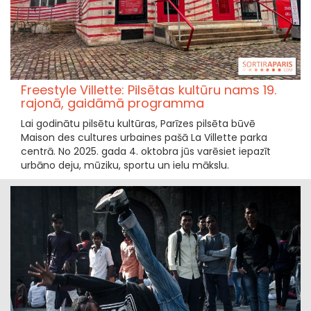
Freestyle Villette: Pilsētas kultūru nams 19.
rajonā, gaidāmā programma
Lai godinātu pilsētu kultūras, Parīzes pilsēta būvē
Maison des cultures urbaines pašā La Villette parka
centrā. No 2025. gada 4. oktobra jūs varēsiet iepazīt
urbāno deju, mūziku, sportu un ielu mākslu.