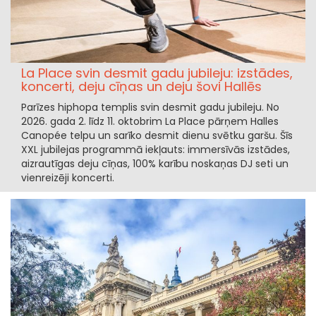
La Place svin desmit gadu jubileju: izstādes,
koncerti, deju cīņas un deju šovi Hallēs
Parīzes hiphopa templis svin desmit gadu jubileju. No
2026. gada 2. līdz 11. oktobrim La Place pārņem Halles
Canopée telpu un sarīko desmit dienu svētku garšu. Šīs
XXL jubilejas programmā iekļauts: immersīvās izstādes,
aizrautīgas deju cīņas, 100% karību noskaņas DJ seti un
vienreizēji koncerti.