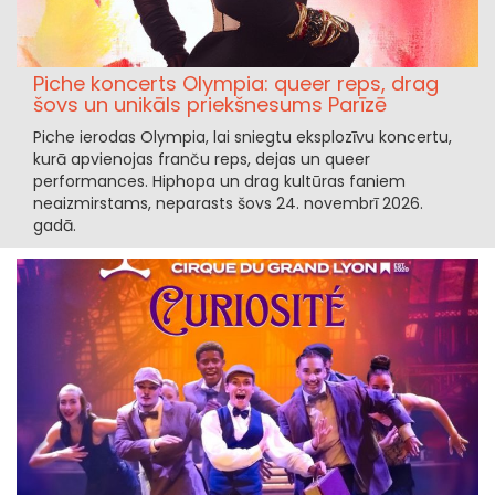
Piche koncerts Olympia: queer reps, drag
šovs un unikāls priekšnesums Parīzē
Piche ierodas Olympia, lai sniegtu eksplozīvu koncertu,
kurā apvienojas franču reps, dejas un queer
performances. Hiphopa un drag kultūras faniem
neaizmirstams, neparasts šovs 24. novembrī 2026.
gadā.