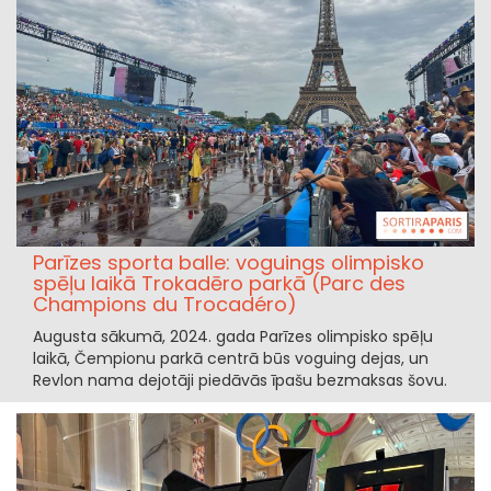
Parīzes sporta balle: voguings olimpisko
spēļu laikā Trokadēro parkā (Parc des
Champions du Trocadéro)
Augusta sākumā, 2024. gada Parīzes olimpisko spēļu
laikā, Čempionu parkā centrā būs voguing dejas, un
Revlon nama dejotāji piedāvās īpašu bezmaksas šovu.