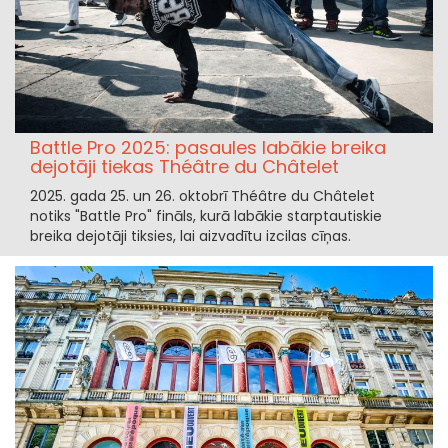
Battle Pro 2025: pasaules labākie breika
dejotāji tiekas Théâtre du Châtelet
2025. gada 25. un 26. oktobrī Théâtre du Châtelet
notiks "Battle Pro" fināls, kurā labākie starptautiskie
breika dejotāji tiksies, lai aizvadītu izcilas cīņas.