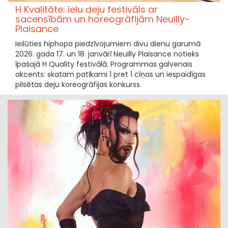
H Kvalitāte: ielu deju festivāls ar
sacensībām un horeogrāfijām Neuilly-
Plaisance
Ieilūties hiphopa piedzīvojumiem divu dienu garumā
2026. gada 17. un 18. janvārī Neuilly Plaisance notieks
īpašajā H Quality festivālā. Programmas galvenais
akcents: skatam patīkami 1 pret 1 cīņas un iespaidīgas
pilsētas deju koreogrāfijas konkurss.