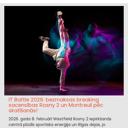
IT Battle 2026: bezmaksas breaking
sacensības Rosny 2 un Montreuil pēc
skatīšanās!
2026. gada 8. februārī Westfield Rosny 2 iepirkšanās
centrā plūdīs sportiska enerģija un Rīgas dejas, jo