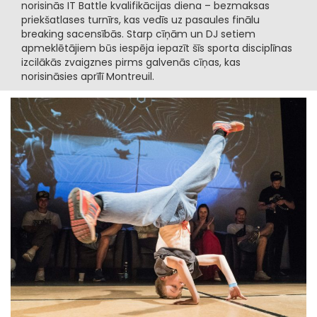
norisinās IT Battle kvalifikācijas diena – bezmaksas
priekšatlases turnīrs, kas vedīs uz pasaules finālu
breaking sacensībās. Starp cīņām un DJ setiem
apmeklētājiem būs iespēja iepazīt šīs sporta disciplīnas
izcilākās zvaigznes pirms galvenās cīņas, kas
norisināsies aprīlī Montreuil.