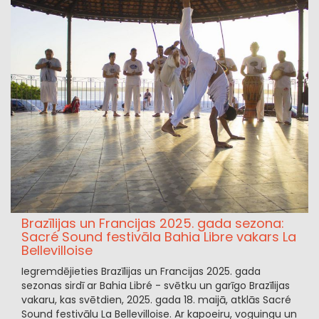
Brazīlijas un Francijas 2025. gada sezona:
Sacré Sound festivāla Bahia Libre vakars La
Bellevilloise
Iegremdējieties Brazīlijas un Francijas 2025. gada
sezonas sirdī ar Bahia Libré - svētku un garīgo Brazīlijas
vakaru, kas svētdien, 2025. gada 18. maijā, atklās Sacré
Sound festivālu La Bellevilloise. Ar kapoeiru, voguingu un