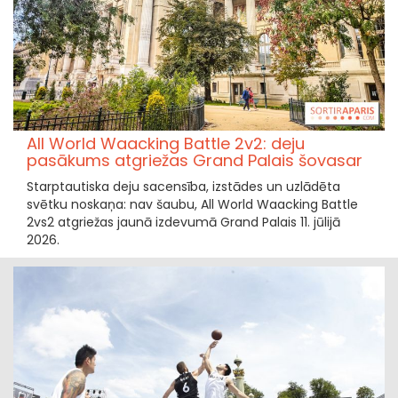
All World Waacking Battle 2v2: deju
pasākums atgriežas Grand Palais šovasar
Starptautiska deju sacensība, izstādes un uzlādēta
svētku noskaņa: nav šaubu, All World Waacking Battle
2vs2 atgriežas jaunā izdevumā Grand Palais 11. jūlijā
2026.