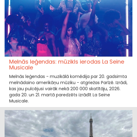
Melnās leģendas: mūzikls ierodas La Seine
Musicale
Melnās leģendas - muzikālā komēdija par 20. gadsimta
melnādaino amerikāņu mūziku - atgriežas Parīzē. Izrādi,
kas jau pulcējusi vairāk nekā 200 000 skatītāju, 2026.
gada 20. un 21. martā paredzēts izrādīt La Seine
Musicale.