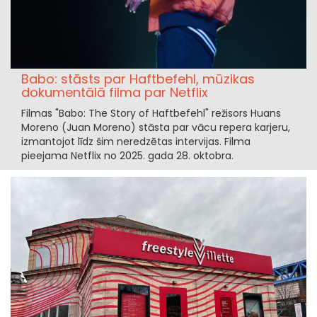
Babo: stāsts par Haftbefehl, mūzikas
dokumentālā filma par Netflix
Filmas "Babo: The Story of Haftbefehl" režisors Huans
Moreno (Juan Moreno) stāsta par vācu repera karjeru,
izmantojot līdz šim neredzētas intervijas. Filma
pieejama Netflix no 2025. gada 28. oktobra.