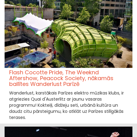
Flash Cocotte Pride, The Weeknd
Aftershow, Peacock Society, nākamās
ballītes Wanderlust Parīzē
Wanderlust, karstākais Parīzes elektro mūzikas klubs, ir
atgriezies Quai d'Austerlitz ar jaunu vasaras
programmu! Kokteiļi, dīdžeju seti, urbānā kultūra un
daudz citu pārsteigumu, ko atklāt uz Parīzes stilīgākās
terases.