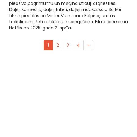
piedzīvo pagrimumu un mēģina strauji atgriezties.
Daļēji komēdijā, daļēji trillerī, daļēji mūzikā, šajā So Me
filmā piedalās arī Mister V un Laura Felpina, un tās
trakulīgajā sižetā elektro un spiegošana. Filma pieejama
Netflix no 2025. gada 2. aprīļa.
1
2
3
4
»