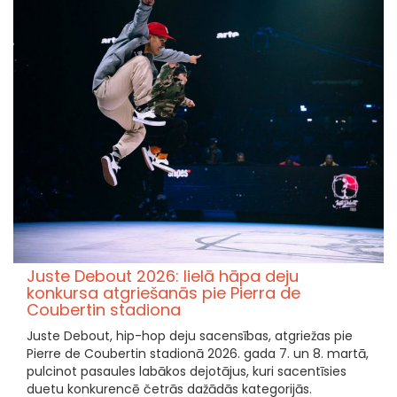
Juste Debout 2026: lielā hāpa deju
konkursa atgriešanās pie Pierra de
Coubertin stadiona
Juste Debout, hip-hop deju sacensības, atgriežas pie
Pierre de Coubertin stadionā 2026. gada 7. un 8. martā,
pulcinot pasaules labākos dejotājus, kuri sacentīsies
duetu konkurencē četrās dažādās kategorijās.