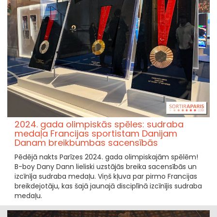
2024. gada olimpiskās spēles: sudraba
medaļa Francijas sportistam Danijam
Danam breikbumbas sacensībās
Pēdējā nakts Parīzes 2024. gada olimpiskajām spēlēm!
B-boy Dany Dann lieliski uzstājās breika sacensībās un
izcīnīja sudraba medaļu. Viņš kļuva par pirmo Francijas
breikdejotāju, kas šajā jaunajā disciplīnā izcīnījis sudraba
medaļu.