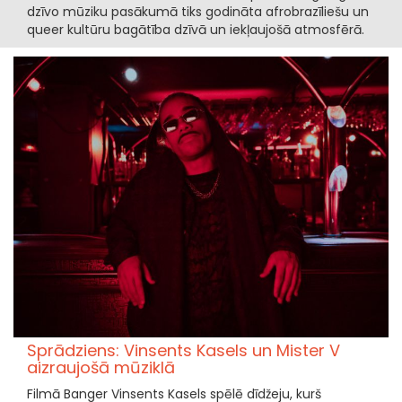
dzīvo mūziku pasākumā tiks godināta afrobrazīliešu un
queer kultūru bagātība dzīvā un iekļaujošā atmosfērā.
Sprādziens: Vinsents Kasels un Mister V
aizraujošā mūziklā
Filmā Banger Vinsents Kasels spēlē dīdžeju, kurš