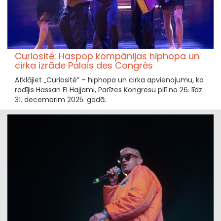
Curiosité: Haspop kompānijas hiphopa un
cirka izrāde Palais des Congrès
Atklājiet „Curiosité” – hiphopa un cirka apvienojumu, ko
radījis Hassan El Hajjami, Parīzes Kongresu pilī no 26. līdz
31. decembrim 2025. gadā.