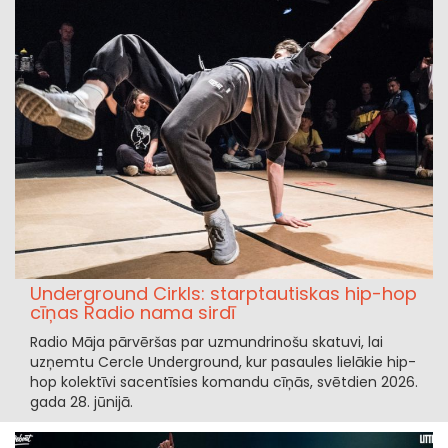
Underground Cirkls: starptautiskas hip-hop
cīņas Radio nama sirdī
Radio Māja pārvēršas par uzmundrinošu skatuvi, lai
uzņemtu Cercle Underground, kur pasaules lielākie hip-
hop kolektīvi sacentīsies komandu cīņās, svētdien 2026.
gada 28. jūnijā.