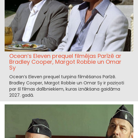
Ocean’s Eleven prequel filmējas Parīzē ar
Bradley Cooper, Margot Robbie un Omar
Sy
Ocean’s Eleven prequel turpina filmēšanos Parīzē.
Bradley Cooper, Margot Robbie un Omar Sy ir paziņoti
par šī filmas dalībniekiem, kuras iznākšana gaidāma
2027. gadā.