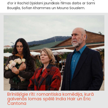
d’or ir Rachid Djaïdani jaunākais filmas darbs ar Sami
Bouajila, Sofian Khammes un Mouna Soualem.
Brīnišķīgie rīti: romantiska komēdija, kurā
galvenās lomas spēlē India Hair un Éric
Cantona