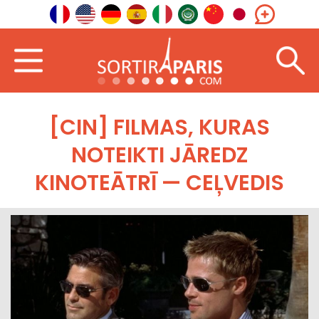
[CIN] FILMAS, KURAS
NOTEIKTI JĀREDZ
KINOTEĀTRĪ — CEĻVEDIS