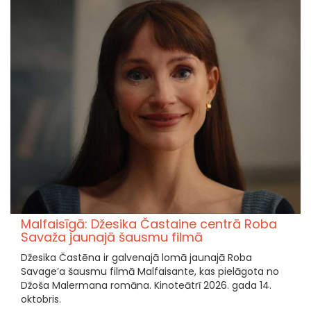
Malfaisīgā: Džesika Častaine centrā Roba
Savaža jaunajā šausmu filmā
Džesika Častēna ir galvenajā lomā jaunajā Roba
Savage’a šausmu filmā Malfaisante, kas pielāgota no
Džoša Malermana romāna. Kinoteātrī 2026. gada 14.
oktobris.