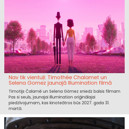
Nav tik vientuļi: Timothée Chalamet un
Selena Gomez jaunajā Illumination filmā
Timotijs Čalamē un Selena Gómez sniedz balsis filmam
Pas si seuls, jaunajai Illumination oriģinālajai
piedzīvojumam, kas kinoteātros būs 2027. gada 31.
martā.