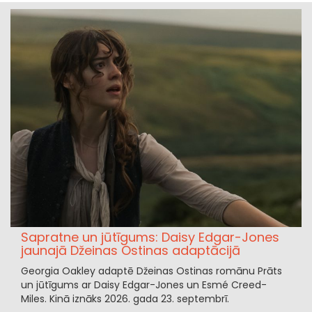
Sapratne un jūtīgums: Daisy Edgar-Jones
jaunajā Džeinas Ostinas adaptācijā
Georgia Oakley adaptē Džeinas Ostinas romānu Prāts
un jūtīgums ar Daisy Edgar-Jones un Esmé Creed-
Miles. Kinā iznāks 2026. gada 23. septembrī.