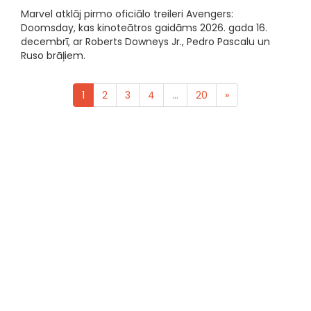
Marvel atklāj pirmo oficiālo treileri Avengers:
Doomsday, kas kinoteātros gaidāms 2026. gada 16.
decembrī, ar Roberts Downeys Jr., Pedro Pascalu un
Ruso brāļiem.
1
2
3
4
...
20
»