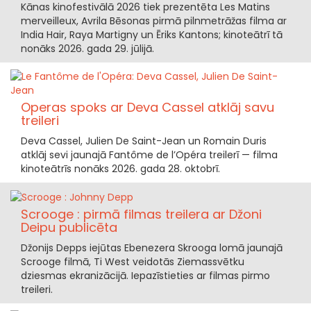
Kānas kinofestivālā 2026 tiek prezentēta Les Matins
merveilleux, Avrila Bēsonas pirmā pilnmetrāžas filma ar
India Hair, Raya Martigny un Ēriks Kantons; kinoteātrī tā
nonāks 2026. gada 29. jūlijā.
Operas spoks ar Deva Cassel atklāj savu
treileri
Deva Cassel, Julien De Saint-Jean un Romain Duris
atklāj sevi jaunajā Fantôme de l’Opéra treilerī — filma
kinoteātrīs nonāks 2026. gada 28. oktobrī.
Scrooge : pirmā filmas treilera ar Džoni
Deipu publicēta
Džonijs Depps iejūtas Ebenezera Skrooga lomā jaunajā
Scrooge filmā, Ti West veidotās Ziemassvētku
dziesmas ekranizācijā. Iepazīstieties ar filmas pirmo
treileri.