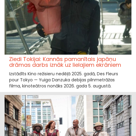
Ziedi Tokijai: Kannās pamanītais japāņu
drāmas darbs iznāk uz lielajiem ekrāniem
Izstādīts Kino režisieru nedēļā 2025. gadā, Des Fleurs
pour Tokyo — Yuiga Danzuka debijas pilnmetrāžas
filma, kinoteātros nonāks 2026. gada 5. augustā.