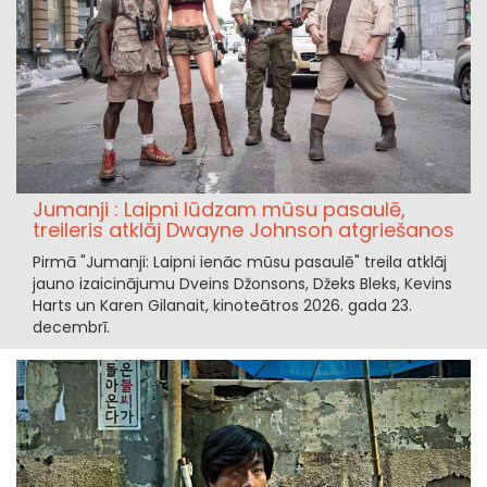
Jumanji : Laipni lūdzam mūsu pasaulē,
treileris atklāj Dwayne Johnson atgriešanos
Pirmā "Jumanji: Laipni ienāc mūsu pasaulē" treila atklāj
jauno izaicinājumu Dveins Džonsons, Džeks Bleks, Kevins
Harts un Karen Gilanait, kinoteātros 2026. gada 23.
decembrī.