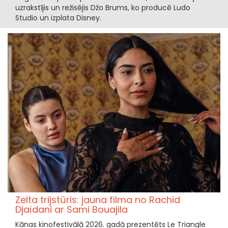
uzrakstījis un režisējis Džo Brums, ko producē Ludo
Studio un izplata Disney.
Zelta trijstūris: jauna filma no Rachid
Djaïdani ar Sami Bouajila
Kānas kinofestivālā 2026. gadā prezentēts Le Triangle