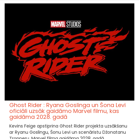
Ghost Rider : Ryana Goslinga un Šona Levi
oficiāli uzsāk gaidāmo Marvel filmu, kas
gaidāma 2028. gadā
Kevins Feige apstiprina Ghost Rider projekta uzsākšanu
ar Ryanu Goslingu, Šonu Levi un scenāristu Džonatanu
Tropperu. Marvel filma gaidāma 2028. gadā.