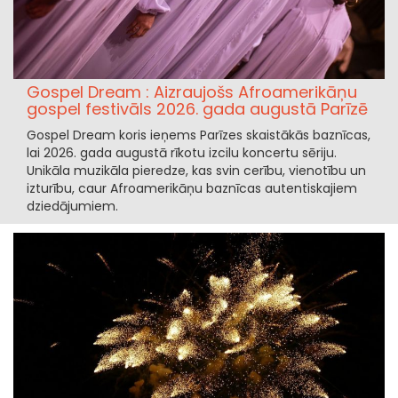
Gospel Dream : Aizraujošs Afroamerikāņu
gospel festivāls 2026. gada augustā Parīzē
Gospel Dream koris ieņems Parīzes skaistākās baznīcas,
lai 2026. gada augustā rīkotu izcilu koncertu sēriju.
Unikāla muzikāla pieredze, kas svin cerību, vienotību un
izturību, caur Afroamerikāņu baznīcas autentiskajiem
dziedājumiem.