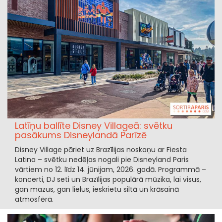
Latīņu ballīte Disney Villageā: svētku
pasākums Disneylandā Parīzē
Disney Village pāriet uz Brazīlijas noskaņu ar Fiesta
Latina – svētku nedēļas nogali pie Disneyland Paris
vārtiem no 12. līdz 14. jūnijam, 2026. gadā. Programmā –
koncerti, DJ seti un Brazīlijas populārā mūzika, lai visus,
gan mazus, gan lielus, ieskrietu siltā un krāsainā
atmosfērā.