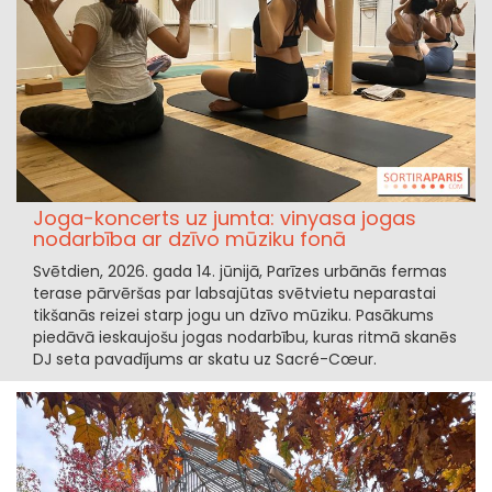
Joga-koncerts uz jumta: vinyasa jogas
nodarbība ar dzīvo mūziku fonā
Svētdien, 2026. gada 14. jūnijā, Parīzes urbānās fermas
terase pārvēršas par labsajūtas svētvietu neparastai
tikšanās reizei starp jogu un dzīvo mūziku. Pasākums
piedāvā ieskaujošu jogas nodarbību, kuras ritmā skanēs
DJ seta pavadījums ar skatu uz Sacré-Cœur.