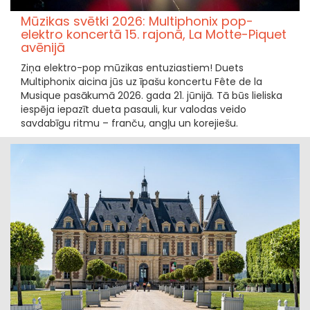
Mūzikas svētki 2026: Multiphonix pop-
elektro koncertā 15. rajonā, La Motte-Piquet
avēnijā
Ziņa elektro-pop mūzikas entuziastiem! Duets
Multiphonix aicina jūs uz īpašu koncertu Fête de la
Musique pasākumā 2026. gada 21. jūnijā. Tā būs lieliska
iespēja iepazīt dueta pasauli, kur valodas veido
savdabīgu ritmu – franču, angļu un korejiešu.