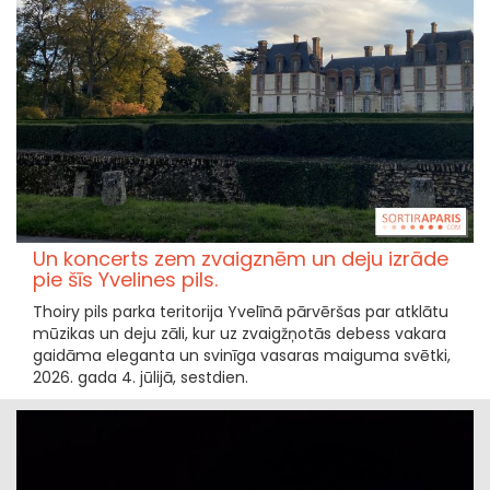
Un koncerts zem zvaigznēm un deju izrāde
pie šīs Yvelines pils.
Thoiry pils parka teritorija Yvelīnā pārvēršas par atklātu
mūzikas un deju zāli, kur uz zvaigžņotās debess vakara
gaidāma eleganta un svinīga vasaras maiguma svētki,
2026. gada 4. jūlijā, sestdien.