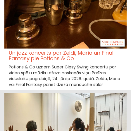
Un jazz koncerts par Zeldi, Mario un Final
Fantasy pie Potions & Co
Potions & Co uzņem Super Gipsy Swing koncertu par
video spēļu mūziku džeza noskaņās viņu Parīzes
viduslaiku pagrabiņā, 24. jūnija 2026. gadā. Zelda, Mario
vai Final Fantasy pāriet džeza manouche stilā!