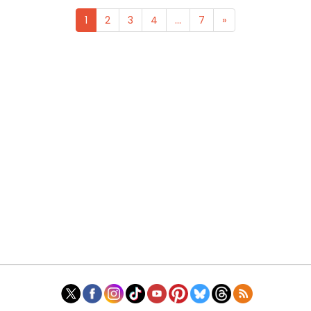
1
2
3
4
...
7
»