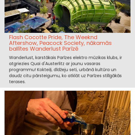
Flash Cocotte Pride, The Weeknd
Aftershow, Peacock Society, nākamās
ballītes Wanderlust Parīzē
Wanderlust, karstākais Parīzes elektro mūzikas klubs, ir
atgriezies Quai d'Austerlitz ar jaunu vasaras
programmu! Kokteiļi, dīdžeju seti, urbānā kultūra un
daudz citu pārsteigumu, ko atklāt uz Parīzes stilīgākās
terases.