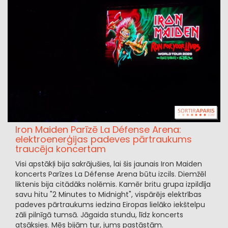
Iron Maiden Parīzē La Défense Arena:
elektroenerģijas padeves pārtraukums
traucēja koncertam
Visi apstākļi bija sakrājušies, lai šis jaunais Iron Maiden
koncerts Parīzes La Défense Arena būtu izcils. Diemžēl
liktenis bija citādāks nolēmis. Kamēr britu grupa izpildīja
savu hitu "2 Minutes to Midnight", vispārējs elektrības
padeves pārtraukums iedzina Eiropas lielāko iekštelpu
zāli pilnīgā tumsā. Jāgaida stundu, līdz koncerts
atsāksies. Mēs bijām tur, jums pastāstām.