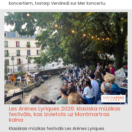
koncertiem, tostarp Vendredi sur Mer koncertu.
Les Arènes Lyriques 2026: klasiska mūzikas
festivāls, kas izvietots uz Montmartras
kalna
Klasiskais mūzikas festivāls Les Arènes Lyriques