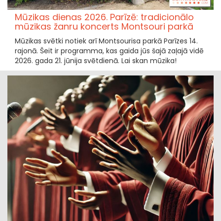
Mūzikas dienas 2026. Parīzē: tradicionālo
mūzikas žanru koncerts Montsouri parkā
Mūzikas svētki notiek arī Montsourisa parkā Parīzes 14.
rajonā. Šeit ir programma, kas gaida jūs šajā zaļajā vidē
2026. gada 21. jūnija svētdienā. Lai skan mūzika!