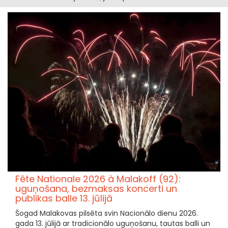
Fête Nationale 2026 à Malakoff (92):
uguņošana, bezmaksas koncerti un
publikas balle 13. jūlijā
Šogad Malakovas pilsēta svin Nacionālo dienu 2026.
gada 13. jūlijā ar tradicionālo uguņošanu, tautas balli un