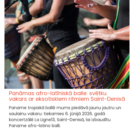
Panāmas afro-latīniskā balle: svētku
vakars ar eksotiskiem ritmiem Saint-Denisā
Paname tropiskā ballē mums piedāvā jaunu jautru un
saulainu vakaru: tiekamies 6. jūnijā 2026. gadā
koncertzālē La Ligne13, Saint-Denisā, lai izbaudītu
Paname afro-latino balli.