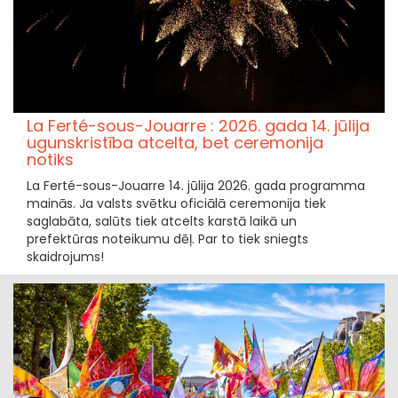
La Ferté-sous-Jouarre : 2026. gada 14. jūlija
ugunskristība atcelta, bet ceremonija
notiks
La Ferté-sous-Jouarre 14. jūlija 2026. gada programma
mainās. Ja valsts svētku oficiālā ceremonija tiek
saglabāta, salūts tiek atcelts karstā laikā un
prefektūras noteikumu dēļ. Par to tiek sniegts
skaidrojums!