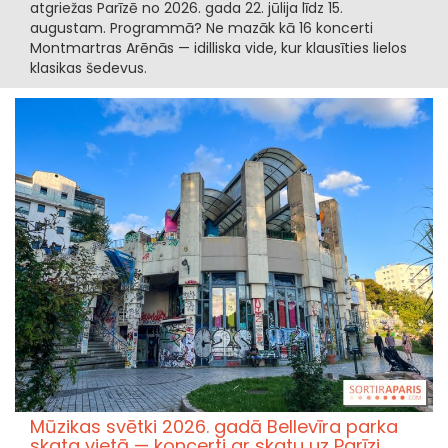
atgriežas Parīzē no 2026. gada 22. jūlija līdz 15.
augustam. Programmā? Ne mazāk kā 16 koncerti
Montmartras Arēnās — idilliska vide, kur klausīties lielos
klasikas šedevus.
Mūzikas svētki 2026. gadā Bellevīra parka
skata vietā — koncerti ar skatu uz Parīzi.