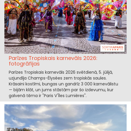
Parīzes Tropiskais karnevāls 2026:
fotogrāfijas
Parīzes Tropiskais karnevāls 2026 svētdienā, 5. jūlijā,
uzjundīja Champs-Élysées zem tropiskās saules.
Krāsaini kostīmi, bungas un gandrīz 3 000 karnevālistu
— bijām klāt, un jums stāstām par šo izdevumu, kur
galvenā tēma ir "Paris V'Îles Lumières".