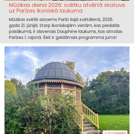
Mūzikas diena 2026: svētku atvērtā skatuve
uz Parīzes ikoniskā laukuma
Mūzikas svētki aizņems Parīzi šajā svētdienā, 2026.
gada 21. jūnijā. Starp ikoniskajām vietām, kas piedalās
pasākumā, ir slavenais Dauphine laukums, kas atrodas
Parīzes 1. rajonā. Šeit ir gaidāmais programma jums!