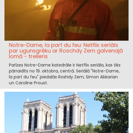
Notre-Dame, la part du feu: Netflix seriāls
par ugunsgrēku ar Roschdy Zem galvenajā
lomā - treileris
Parīzes Notre-Dame katedrāle ir Netflix seriāla, kas tiks
pārraidīts no 19. oktobra, centrā. Seriālā "Notre-Dame,
la part du feu" piedalās Roshdy Zem, Simon Abkarian
un Caroline Proust.