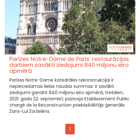
Parīzes Notre-Dame de Paris: restaurācijas
darbiem savākti ziedojumi 840 miljonu eiro
apmērā
Parīzes Notre-Dame katedrāles rekonstrukcijai ir
nepieciešamas lielas naudas summas: ir savākti
ziedojumi gandrīz 840 miljonu eiro apmērā, trešdien,
2021. gada 22. septembrī, paziņoja Etablissement Public
chargé de la Reconstruction priekšsēdētājs ģenerālis
Žans-Luī Žorželēns.
1