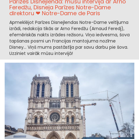
Parīzes Disnejlenda: mūsu intervija ar Arno
Feredžu, Disneja Parīzes Notre-Dame
direktoru ❤ Notre-Dame de Paris
Apmeklējot Parīzes Disnejlendas Notre-Dame veltījuma
izrādi, redakcija tikās ar Arno Feredžu (Arnaud Feredj),
efemēriskās nakts izrādes režisoru. Viņa iedvesma, šova
tapšanas posmi un Francijas mantojuma nozīme
Disney... Viņš mums pastāstīja par savu darbu pie šova.
Uzziniet vairāk mūsu intervijā!