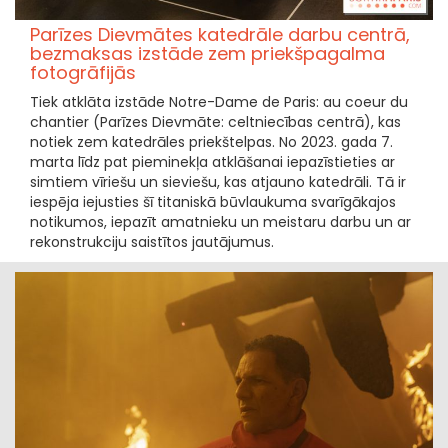
Parīzes Dievmātes katedrāle darbu centrā,
bezmaksas izstāde zem priekšpagalma
fotogrāfijās
Tiek atklāta izstāde Notre-Dame de Paris: au coeur du
chantier (Parīzes Dievmāte: celtniecības centrā), kas
notiek zem katedrāles priekštelpas. No 2023. gada 7.
marta līdz pat pieminekļa atklāšanai iepazīstieties ar
simtiem vīriešu un sieviešu, kas atjauno katedrāli. Tā ir
iespēja iejusties šī titaniskā būvlaukuma svarīgākajos
notikumos, iepazīt amatnieku un meistaru darbu un ar
rekonstrukciju saistītos jautājumus.