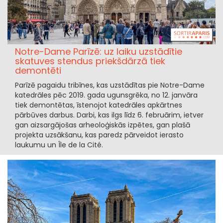
Notre-Dame Parīzē: uz laiku uzstādītie
skatuves stendus priekšdārzā tiek
demontēti
Parīzē pagaidu tribīnes, kas uzstādītas pie Notre-Dame
katedrāles pēc 2019. gada ugunsgrēka, no 12. janvāra
tiek demontētas, īstenojot katedrāles apkārtnes
pārbūves darbus. Darbi, kas ilgs līdz 6. februārim, ietver
gan aizsargājošas arheoloģiskās izpētes, gan plašā
projekta uzsākšanu, kas paredz pārveidot ierasto
laukumu un Île de la Cité.