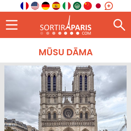
MŪSU DĀMA