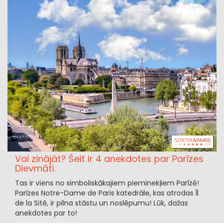
Vai zinājāt? Šeit ir 4 anekdotes par Parīzes
Dievmāti.
Tas ir viens no simboliskākajiem pieminekļiem Parīzē!
Parīzes Notre-Dame de Paris katedrāle, kas atrodas Īl
de la Sitē, ir pilna stāstu un noslēpumu! Lūk, dažas
anekdotes par to!