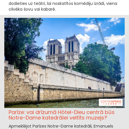
dodieties uz teātri, lai noskatītos komēdiju izrādi, viena
cilvēka šovu vai kabarē.
Parīze: vai drīzumā Hôtel-Dieu centrā būs
Notre-Dame katedrālei veltīts muzejs?
Apmeklējot Parīzes Notre-Dame katedrāli, Emanuels