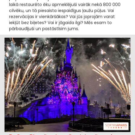
laikā restaurēto ēku apmeklējuši vairāk nekā 800 000
cilvēku, un tā piesaista iespaidīgus ļaužu pūļus. Vai
rezervācijas ir vienkāršākas? Vai jūs joprojām varat
iekļūt bez biļetes? Vai ir jāgaida ilgi? Mēs esam to
pārbaudījuši un pastāstīsim jums.