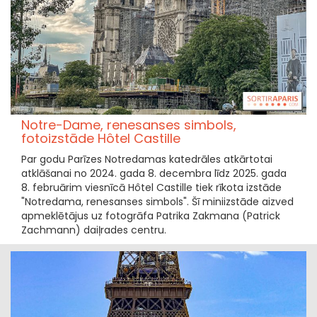
Notre-Dame, renesanses simbols,
fotoizstāde Hôtel Castille
Par godu Parīzes Notredamas katedrāles atkārtotai
atklāšanai no 2024. gada 8. decembra līdz 2025. gada
8. februārim viesnīcā Hôtel Castille tiek rīkota izstāde
"Notredama, renesanses simbols". Šī miniizstāde aizved
apmeklētājus uz fotogrāfa Patrika Zakmana (Patrick
Zachmann) daiļrades centru.