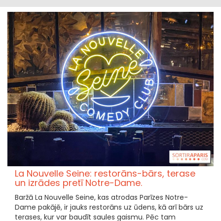
La Nouvelle Seine: restorāns-bārs, terase
un izrādes pretī Notre-Dame.
Baržā La Nouvelle Seine, kas atrodas Parīzes Notre-
Dame pakājē, ir jauks restorāns uz ūdens, kā arī bārs uz
terases, kur var baudīt saules gaismu. Pēc tam