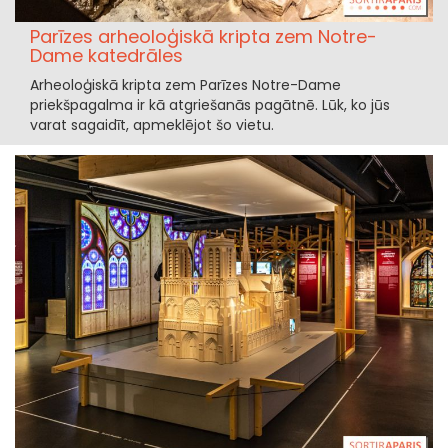
Parīzes arheoloģiskā kripta zem Notre-
Dame katedrāles
Arheoloģiskā kripta zem Parīzes Notre-Dame
priekšpagalma ir kā atgriešanās pagātnē. Lūk, ko jūs
varat sagaidīt, apmeklējot šo vietu.