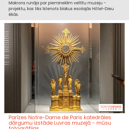
Makrons runāja par piemineklim veltītu muzeju -
projektu, kas tiks īstenots blakus esošajās Hôtel-Dieu
ēkās.
Parīzes Notre-Dame de Paris katedrāles
dārgumu izstāde Luvras muzejā - mūsu
fotogrāfijas