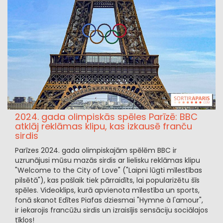
2024. gada olimpiskās spēles Parīzē: BBC
atklāj reklāmas klipu, kas izkausē franču
sirdis
Parīzes 2024. gada olimpiskajām spēlēm BBC ir
uzrunājusi mūsu mazās sirdis ar lielisku reklāmas klipu
"Welcome to the City of Love" ("Laipni lūgti mīlestības
pilsētā"), kas pašlaik tiek pārraidīts, lai popularizētu šīs
spēles. Videoklips, kurā apvienota mīlestība un sports,
fonā skanot Edītes Piafas dziesmai "Hymne à l'amour",
ir iekarojis francūžu sirdis un izraisījis sensāciju sociālajos
tīklos!