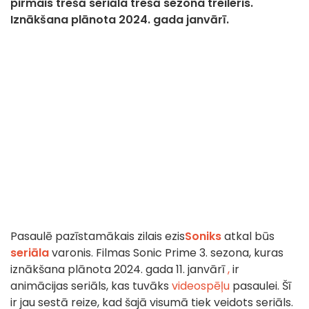
pirmais trešā seriāla trešā sezona treileris.
Iznākšana plānota 2024. gada janvārī.
Pasaulē pazīstamākais zilais ezis
Soniks
atkal būs
seriāla
varonis. Filmas Sonic Prime 3. sezona, kuras
iznākšana plānota 2024. gada 11. janvārī
,
ir
animācijas seriāls, kas tuvāks
videospēļu
pasaulei. Šī
ir jau sestā reize, kad šajā visumā tiek veidots seriāls.