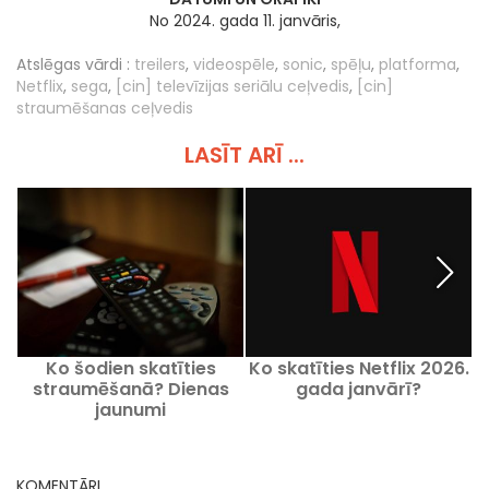
No 2024. gada 11. janvāris,
Atslēgas vārdi :
treilers
,
videospēle
,
sonic
,
spēļu
,
platforma
,
Netflix
,
sega
,
[cin] televīzijas seriālu ceļvedis
,
[cin]
straumēšanas ceļvedis
LASĪT ARĪ ...
Ko šodien skatīties
Ko skatīties Netflix 2026.
straumēšanā? Dienas
gada janvārī?
jaunumi
KOMENTĀRI