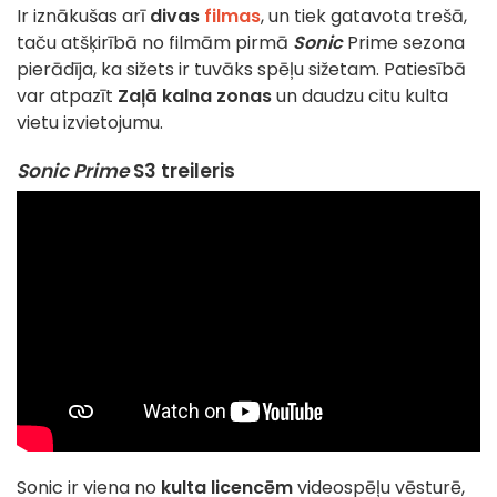
Ir iznākušas arī
divas
filmas
, un tiek gatavota trešā,
taču atšķirībā no filmām pirmā
Sonic
Prime sezona
pierādīja, ka sižets ir tuvāks spēļu sižetam. Patiesībā
var atpazīt
Zaļā kalna zonas
un daudzu citu kulta
vietu izvietojumu.
Sonic Prime
S3 treileris
Sonic ir viena no
kulta licencēm
videospēļu vēsturē,