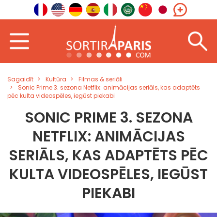
Sagaidīt
Kultūra
Filmas & seriāli
Sonic Prime 3. sezona Netflix: animācijas seriāls, kas adaptēts
pēc kulta videospēles, iegūst piekabi
SONIC PRIME 3. SEZONA
NETFLIX: ANIMĀCIJAS
SERIĀLS, KAS ADAPTĒTS PĒC
KULTA VIDEOSPĒLES, IEGŪST
PIEKABI