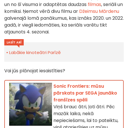
un no šī visuma ir adaptētas daudzas
filmas
, seriāli un
komiksi. Ņemot vērā divu filmu ar
Džeimsu Mārdenu
galvenajā lomā panākumus, kas iznāks 2020. un 2022.
gadā, ir viegli iedomāties, ka seriāls varētu tikt
atjaunots 4. sezonai.
LASĪT ARĪ
Labākie kinoteātri Parīzē
Vai jūs plānojat iesaistīties?
Sonic Frontiers: mūsu
pārskats par SEGA jaunāko
franšīzes spēli
Viņš brauc ātri, ļoti ātri. Pēc
mazāk laika, nekā
nepieciešams, lai to pateiktu,
viņš atgriezīsies uz mūsu