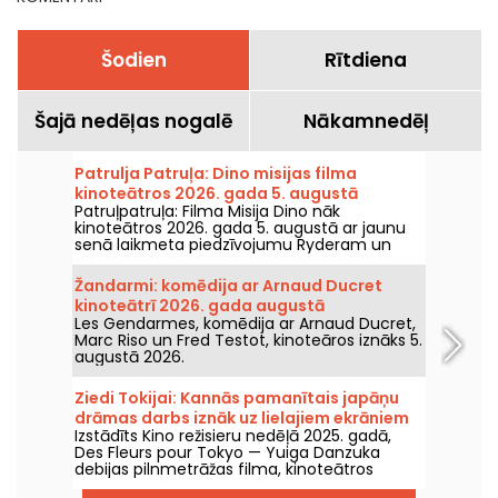
Šodien
Rītdiena
Šajā nedēļas nogalē
Nākamnedēļ
Patrulja Patruļa: Dino misijas filma
kinoteātros 2026. gada 5. augustā
Patruļpatruļa: Filma Misija Dino nāk
kinoteātros 2026. gada 5. augustā ar jaunu
senā laikmeta piedzīvojumu Ryderam un
viņa komandai.
Žandarmi: komēdija ar Arnaud Ducret
kinoteātrī 2026. gada augustā
Les Gendarmes, komēdija ar Arnaud Ducret,
Marc Riso un Fred Testot, kinoteāros iznāks 5.
augustā 2026.
Ziedi Tokijai: Kannās pamanītais japāņu
drāmas darbs iznāk uz lielajiem ekrāniem
Izstādīts Kino režisieru nedēļā 2025. gadā,
Des Fleurs pour Tokyo — Yuiga Danzuka
debijas pilnmetrāžas filma, kinoteātros
nonāks 2026. gada 5. augustā.