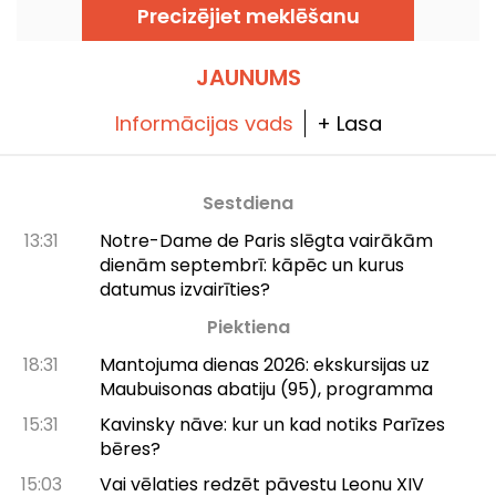
Precizējiet meklēšanu
JAUNUMS
Informācijas vads
+ Lasa
Sestdiena
13:31
Notre-Dame de Paris slēgta vairākām
dienām septembrī: kāpēc un kurus
datumus izvairīties?
Piektiena
18:31
Mantojuma dienas 2026: ekskursijas uz
Maubuisonas abatiju (95), programma
15:31
Kavinsky nāve: kur un kad notiks Parīzes
bēres?
15:03
Vai vēlaties redzēt pāvestu Leonu XIV