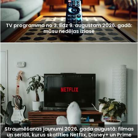
TV programma no 3. līdz 9. augustam 2026. gadā:
mūsu nedēļas izlase
Straumēšanas jaunumi 2026. gada augustā: filmas
un seriāli, kurus skatīties Netflix, Disney+ un Prime