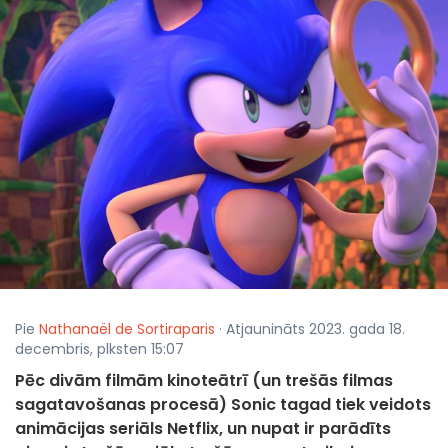
Pie
Nathanaël de Sortiraparis
· Atjaunināts 2023. gada 18.
decembris, plksten 15:07
Pēc divām filmām kinoteātrī (un trešās filmas
sagatavošanas procesā) Sonic tagad tiek veidots
animācijas seriāls Netflix, un nupat ir parādīts