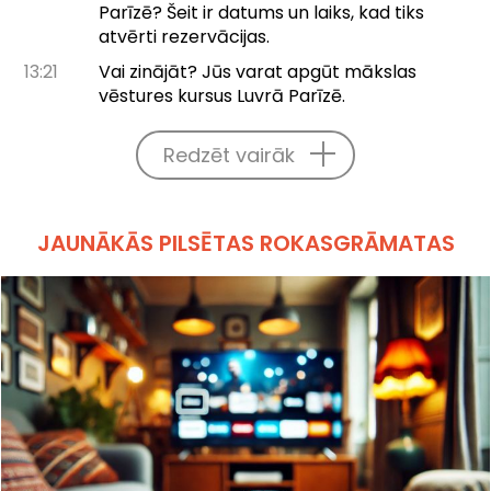
Parīzē? Šeit ir datums un laiks, kad tiks
atvērti rezervācijas.
13:21
Vai zinājāt? Jūs varat apgūt mākslas
vēstures kursus Luvrā Parīzē.
Redzēt vairāk
JAUNĀKĀS PILSĒTAS ROKASGRĀMATAS