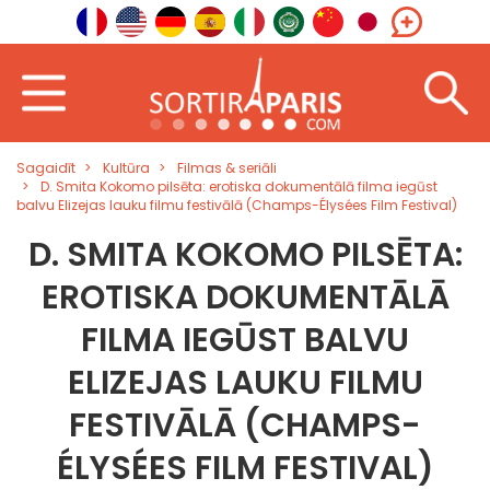
Sagaidīt
Kultūra
Filmas & seriāli
D. Smita Kokomo pilsēta: erotiska dokumentālā filma iegūst
balvu Elizejas lauku filmu festivālā (Champs-Élysées Film Festival)
D. SMITA KOKOMO PILSĒTA:
EROTISKA DOKUMENTĀLĀ
FILMA IEGŪST BALVU
ELIZEJAS LAUKU FILMU
FESTIVĀLĀ (CHAMPS-
ÉLYSÉES FILM FESTIVAL)