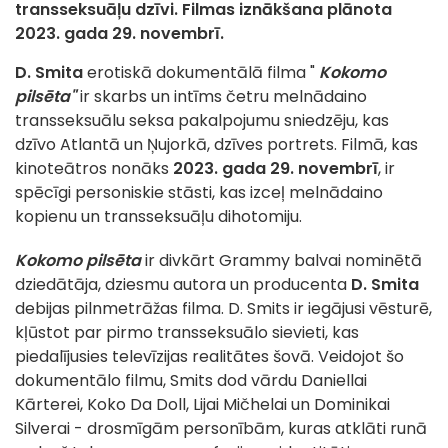
transseksuāļu dzīvi. Filmas iznākšana plānota
2023. gada 29. novembrī.
D. Smita
erotiskā dokumentālā filma "
Kokomo
pilsēta"
ir skarbs un intīms četru melnādaino
transseksuālu seksa pakalpojumu sniedzēju, kas
dzīvo Atlantā un Ņujorkā, dzīves portrets. Filmā, kas
kinoteātros nonāks
2023. gada 29. novembrī
, ir
spēcīgi personiskie stāsti, kas izceļ melnādaino
kopienu un transseksuāļu dihotomiju.
Kokomo pilsēta
ir divkārt Grammy balvai nominētā
dziedātāja, dziesmu autora un producenta
D. Smita
debijas pilnmetrāžas filma. D. Smits ir iegājusi vēsturē,
kļūstot par pirmo transseksuālo sievieti, kas
piedalījusies televīzijas realitātes šovā. Veidojot šo
dokumentālo filmu, Smits dod vārdu Daniellai
Kārterei, Koko Da Doll, Lijai Mičhelai un Dominikai
Silverai - drosmīgām personībām, kuras atklāti runā