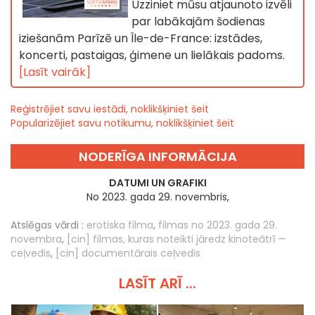
Uzziniet mūsu atjaunoto izvēli
par labākajām šodienas
iziešanām Parīzē un Île-de-France: izstādes,
koncerti, pastaigas, ģimene un lielākais padoms.
[Lasīt vairāk]
Reģistrējiet savu iestādi, noklikšķiniet šeit
Popularizējiet savu notikumu, noklikšķiniet šeit
NODERĪGA INFORMĀCIJA
DATUMI UN GRAFIKI
No 2023. gada 29. novembris,
Atslēgas vārdi :
erotiska filma
,
filmas no 2023. gada 29.
novembra
,
[cin] filmas, kuras noteikti jāredz kinoteātrī —
ceļvedis
,
[cin] documentārais ceļvedis
LASĪT ARĪ ...