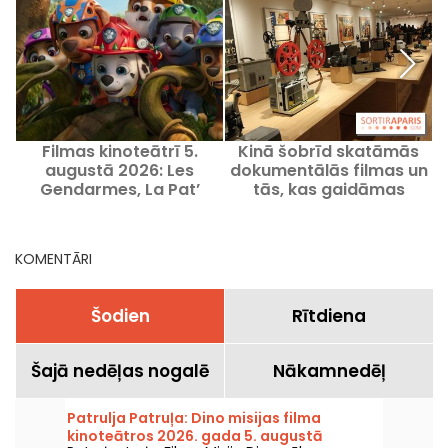
Filmas kinoteātrī 5.
Kinā šobrīd skatāmās
augustā 2026: Les
dokumentālās filmas un
L
Gendarmes, La Pat’
tās, kas gaidāmas
n
Patrouille un Kyma
KOMENTĀRI
Šodien
Rītdiena
Šajā nedēļas nogalē
Nākamnedēļ
Patrulja Patruļa: Dino misijas filma
kinoteātros 2026. gada 5. augustā