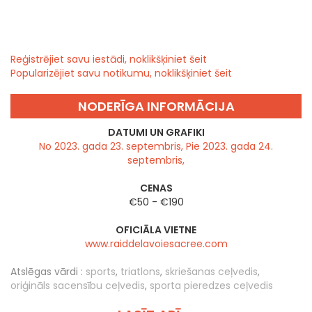
Reģistrējiet savu iestādi, noklikšķiniet šeit
Popularizējiet savu notikumu, noklikšķiniet šeit
NODERĪGA INFORMĀCIJA
DATUMI UN GRAFIKI
No 2023. gada 23. septembris, Pie 2023. gada 24.
septembris,
CENAS
€50 - €190
OFICIĀLA VIETNE
www.raiddelavoiesacree.com
Atslēgas vārdi :
sports
,
triatlons
,
skriešanas ceļvedis
,
oriģināls sacensību ceļvedis
,
sporta pieredzes ceļvedis