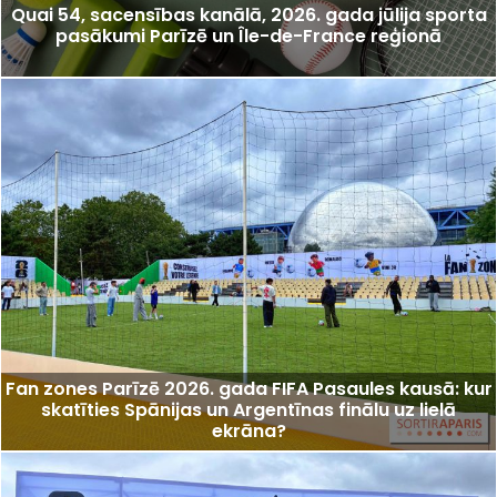
Quai 54, sacensības kanālā, 2026. gada jūlija sporta
pasākumi Parīzē un Île-de-France reģionā
Fan zones Parīzē 2026. gada FIFA Pasaules kausā: kur
skatīties Spānijas un Argentīnas finālu uz lielā
ekrāna?