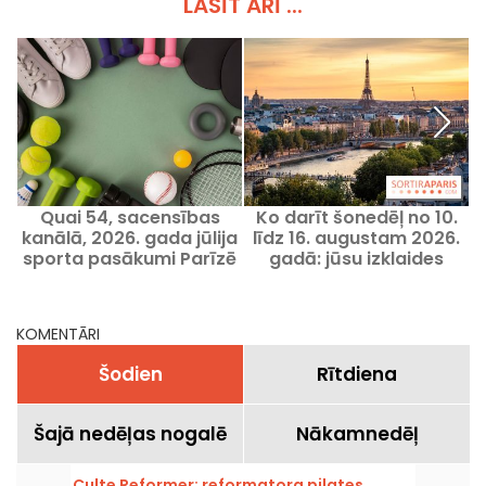
LASĪT ARĪ ...
Quai 54, sacensības
Ko darīt šonedēļ no 10.
kanālā, 2026. gada jūlija
līdz 16. augustam 2026.
sporta pasākumi Parīzē
gadā: jūsu izklaides
un Île-de-France reģionā
Parīzē aizraujošai
nedēļai
KOMENTĀRI
Šodien
Rītdiena
Šajā nedēļas nogalē
Nākamnedēļ
Culte Reformer: reformatora pilates