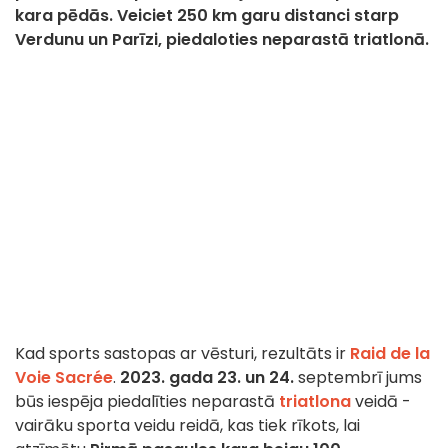
kara pēdās. Veiciet 250 km garu distanci starp
Verdunu un Parīzi, piedaloties neparastā triatlonā.
Kad sports sastopas ar vēsturi, rezultāts ir
Raid de la
Voie Sacrée
.
2023. gada 23. un 24.
septembrī jums
būs iespēja piedalīties neparastā
triatlona
veidā -
vairāku sporta veidu reidā, kas tiek rīkots, lai