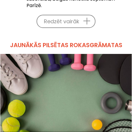
Parīzē.
Redzēt vairāk
JAUNĀKĀS PILSĒTAS ROKASGRĀMATAS