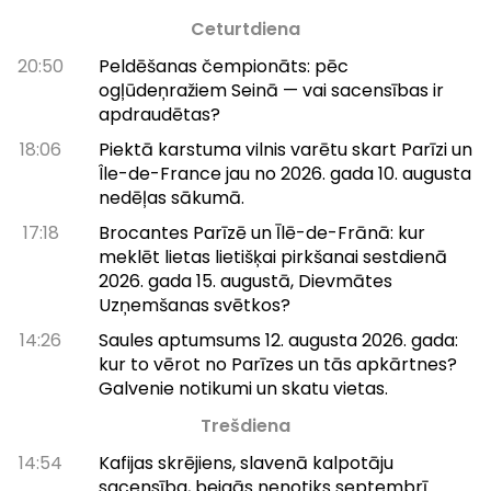
Ceturtdiena
20:50
Peldēšanas čempionāts: pēc
ogļūdeņražiem Seinā — vai sacensības ir
apdraudētas?
18:06
Piektā karstuma vilnis varētu skart Parīzi un
Île-de-France jau no 2026. gada 10. augusta
nedēļas sākumā.
17:18
Brocantes Parīzē un Īlē-de-Frānā: kur
meklēt lietas lietišķai pirkšanai sestdienā
2026. gada 15. augustā, Dievmātes
Uzņemšanas svētkos?
14:26
Saules aptumsums 12. augusta 2026. gada:
kur to vērot no Parīzes un tās apkārtnes?
Galvenie notikumi un skatu vietas.
Trešdiena
14:54
Kafijas skrējiens, slavenā kalpotāju
sacensība, beigās nenotiks septembrī