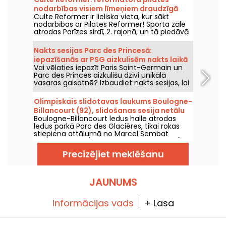
nodarbības visiem līmeņiem draudzīgā
Culte Reformer ir lieliska vieta, kur sākt
atmosfērā.
nodarbības ar Pilates Reformer! Sporta zāle
atrodas Parīzes sirdī, 2. rajonā, un tā piedāvā
dažādu līmeņu Reformer Pilates nodarbības
siltā un viesmīlīgā vidē.
Nakts sesijas Parc des Princesā:
iepazīšanās ar PSG aizkulisēm nakts laikā
Vai vēlaties iepazīt Paris Saint-Germain un
un svētku noskaņa ar DJ setiem
Parc des Princes aizkulišu dzīvi unikālā
vasaras gaisotnē? Izbaudiet nakts sesijas, lai
stadionu varētu apmeklēt arī naktī un
piedzīvot daudz virkni festivālu pasākumu.
Olimpiskais slidotavas laukums Boulogne-
Šeit ir šīs vasaras 2026. gada programma!
Billancourt (92), slidošanas sesija netālu
Boulogne-Billancourt ledus halle atrodas
no Parīzes.
ledus parkā Parc des Glacières, tikai rokas
stiepiena attālumā no Marcel Sembat
metro stacijas (9. līnija uz Pont de Sèvres).
Tā ir ģimenēm draudzīga, sportiska un
Precizējiet meklēšanu
svētku programma, un tā ir īstā vieta, kur
doties uz slidotavu, ja vēlaties slidot Bulonē:
JAUNUMS
Informācijas vads
+ Lasa