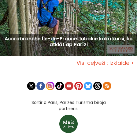
Accrobranche Île-de-France: labākie koku kursi, ko
atklāt ap Parīzi
Visi ceļveži : Izklaide >
Sortir à Paris, Parīzes Tūrisma biroja
partneris: