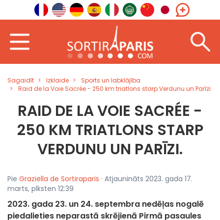
Sagaidīt
Izklaide
Sports un labklājība
Raid de la Voie Sacrée - 250 km triatlons starp Verdunu un Parīzi.
RAID DE LA VOIE SACRÉE -
250 KM TRIATLONS STARP
VERDUNU UN PARĪZI.
Pie
Graziella de Sortiraparis
· Atjaunināts 2023. gada 17.
marts, plksten 12:39
2023. gada 23. un 24. septembra nedēļas nogalē
piedalieties neparastā skrējienā Pirmā pasaules