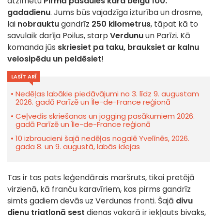
atzīmētu
Pirmā pasaules kara beigu 100.
gadadienu
. Jums būs vajadzīga izturība un drosme,
lai
nobrauktu
gandrīz
250 kilometrus
, tāpat kā to
savulaik darīja Poilus, starp
Verdunu
un Parīzi. Kā
komanda jūs
skriesiet pa taku, brauksiet ar kalnu
velosipēdu un peldēsiet
!
LASĪT ARĪ
Nedēļas labākie piedāvājumi no 3. līdz 9. augustam
2026. gadā Parīzē un Île-de-France reģionā
Ceļvedis skriešanas un jogging pasākumiem 2026.
gadā Parīzē un Île-de-France reģionā
10 izbraucieni šajā nedēļas nogalē Yvelīnēs, 2026.
gada 8. un 9. augustā, labās idejas
Tas ir tas pats leģendārais maršruts, tikai pretējā
virzienā, kā franču karavīriem, kas pirms gandrīz
simts gadiem devās uz Verdunas fronti. Šajā
divu
dienu triatlonā sest
dienas vakarā ir iekļauts bivaks,