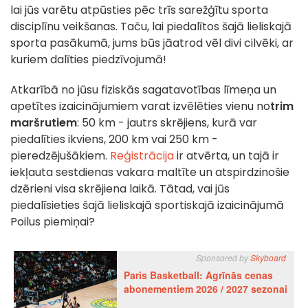
lai jūs varētu atpūsties pēc trīs sarežģītu sporta
disciplīnu veikšanas. Taču, lai piedalītos šajā lieliskajā
sporta pasākumā, jums būs jāatrod vēl divi cilvēki, ar
kuriem dalīties piedzīvojumā!
Atkarībā no jūsu fiziskās sagatavotības līmeņa un
apetītes izaicinājumiem varat izvēlēties vienu no
trim
maršrutiem
: 50 km - jautrs skrējiens, kurā var
piedalīties ikviens, 200 km vai 250 km -
pieredzējušākiem.
Reģistrācija
ir atvērta, un tajā ir
iekļauta sestdienas vakara maltīte un atspirdzinošie
dzērieni visa skrējiena laikā. Tātad, vai jūs
piedalīsieties šajā lieliskajā sportiskajā izaicinājumā
Poilus piemiņai?