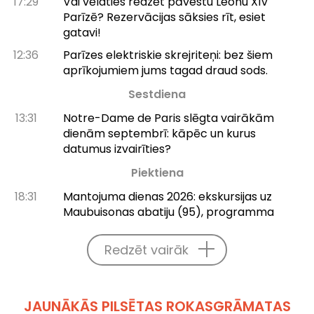
17:29
Vai vēlaties redzēt pāvestu Leonu XIV
Parīzē? Rezervācijas sāksies rīt, esiet
gatavi!
12:36
Parīzes elektriskie skrejriteņi: bez šiem
aprīkojumiem jums tagad draud sods.
Sestdiena
13:31
Notre-Dame de Paris slēgta vairākām
dienām septembrī: kāpēc un kurus
datumus izvairīties?
Piektiena
18:31
Mantojuma dienas 2026: ekskursijas uz
Maubuisonas abatiju (95), programma
Redzēt vairāk
JAUNĀKĀS PILSĒTAS ROKASGRĀMATAS