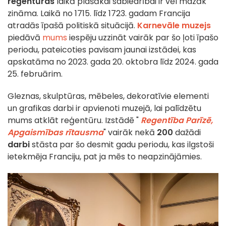
reģentūras
laikā plašākai sabiedrībai ir vēl mazāk
zināma. Laikā no 1715. līdz 1723. gadam Francija
atradās īpašā politiskā situācijā.
Karnevāle muzejs
piedāvā
mums
iespēju uzzināt vairāk par šo ļoti īpašo
periodu, pateicoties pavisam jaunai izstādei, kas
apskatāma no 2023. gada 20. oktobra līdz 2024. gada
25. februārim.
Gleznas, skulptūras, mēbeles, dekoratīvie elementi
un grafikas darbi ir apvienoti muzejā, lai palīdzētu
mums atklāt reģentūru. Izstādē "
Regentība Parīzē,
Apgaismības rītausma
" vairāk nekā
200
dažādi
darbi
stāsta par šo desmit gadu periodu, kas ilgstoši
ietekmēja Franciju, pat ja mēs to neapzinājāmies.