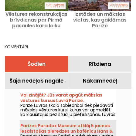
Vēstures rekonstrukcijas
Izstādes un mākslas
brīvdienas par Pirmā
vietas, kas gaidāmas
P
pasaules kara laiku
Parīzē
(1914–1918) šajā Seina-
et-Marne muzejā.
KOMENTĀRI
Šodien
Rītdiena
Šajā nedēļas nogalē
Nākamnedēļ
Vai zinājāt? Jūs varat apgūt mākslas
vēstures kursus Luvrā Parīzē.
Parīzē Luvras skolā sabiedrībai tiek piedāvāti
mākslas vēstures kursi, kurus var apmeklēt
kā klausītājus bez studiju pieteikšanās, Luvras
pils centrā katru gadu no septembra līdz
jūnijam. Muzejs arī dažkārt rīko bezmaksas
Parīzes Paradox Museum atklāj 5 jaunas
lekcijas. Tā ir iespēja kļūt neapšaubāmi labi
iesaistošas pieredzes un kafēnīcu Hans &
zināms mākslas vēsturē!