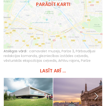
PARĀDĪT KARTI
Atslēgas vārdi :
carnavalet muzejs
,
Parīze 3
,
Pārbaudījusi
redakcijas komanda
,
glezniecības izstādes ceļvedis
,
vēsturiskās ekspozīcijas ceļvedis
,
Arhīvu rajons
,
Parīze
LASĪT ARĪ ...