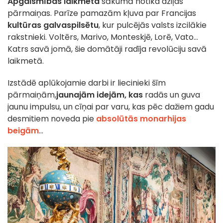
Apgaismības laikmeta
sākumā notika dziļas
pārmaiņas. Parīze pamazām kļuva par Francijas
kultūras galvaspilsētu
, kur pulcējās valsts izcilākie
rakstnieki. Voltērs, Marivo, Monteskjē, Lorē, Vato...
Katrs savā jomā, šie domātāji radīja revolūciju savā
laikmetā.
Izstādē aplūkojamie darbi ir liecinieki šīm
pārmaiņām,
jaunajām
idejām, kas
radās un guva
jaunu impulsu, un cīņai par varu, kas pēc dažiem gadu
desmitiem noveda pie
absolūtās monarhijas
beigām
...