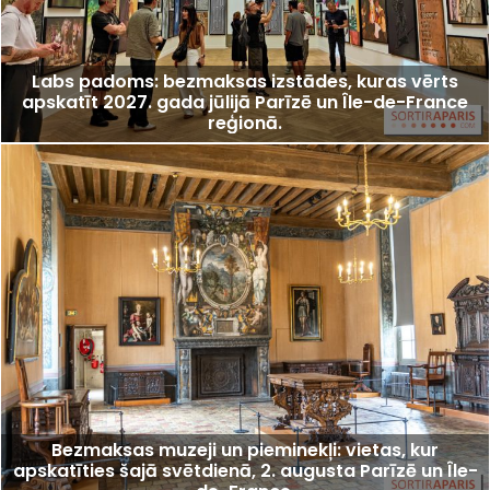
Labs padoms: bezmaksas izstādes, kuras vērts
apskatīt 2027. gada jūlijā Parīzē un Île-de-France
reģionā.
Bezmaksas muzeji un pieminekļi: vietas, kur
apskatīties šajā svētdienā, 2. augusta Parīzē un Île-