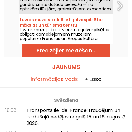
Paradox Museum Parīzē piedzīvojumu gaida
Gretel
gandrīz simts dažādu pieredžu — no
optiskām ilūzijām, greizsirdīgiem akmentiem
līdz sajūtu sajaukšanai. Jums patiks
apmulsināties un iemūžināt sirreālas
Luvras muzejs: atklājiet galvaspilsētas
fotogrāfijas. Tagad pievienojušās arī piecas
mākslas un tūrisma centru
jaunas, pilnībā immersīvas izstādes — laiks
Luvras muzejs, kas ir viens no galvaspilsētas
ļauties mūsu maņu pārbaudījumam! Turklāt,
obligāti apmeklējamiem muzejiem,
gaidāms arī jauns, ārkārtīgi garšīgs kafejnīcas
popularizē Francijas un Eiropas kultūru,
piedāvājums: Hans & Gretel jūs pārliecinās,
piedāvājot daudzos izstādītos šedevrus, par
ka, ienākot, netiksi pazaudēts.
ko liecina 8 miljoni apmeklētāju gadā, kuri
Precizējiet meklēšanu
ierodas, lai aplūkotu Monas Lizas smaidu vai
"Brīvības gājiena" dedzību. Tā ir vēsturē
bagāta vieta, kur māksla uzplaukst jau divus
gadsimtus, un to noteikti jāapmeklē, ja
JAUNUMS
uzturaties Parīzē!
Informācijas vads
+ Lasa
Svētdiena
18:08
Transports Île-de-France: traucējumi un
darbi šajā nedēļas nogalē 15. un 16. augustā
2026.