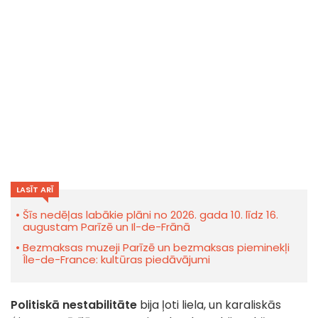
LASĪT ARĪ
Šīs nedēļas labākie plāni no 2026. gada 10. līdz 16.
augustam Parīzē un Il-de-Frānā
Bezmaksas muzeji Parīzē un bezmaksas pieminekļi
Île-de-France: kultūras piedāvājumi
Politiskā nestabilitāte
bija ļoti liela, un karaliskās