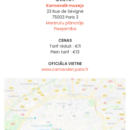
Karnavalē muzejs
23 Rue de Sévigné
75003
Paris 3
Maršrutu plānotājs
Pieejamība
CENAS
Tarif réduit : €11
Plein tarif : €13
OFICIĀLA VIETNE
www.carnavalet.paris.fr