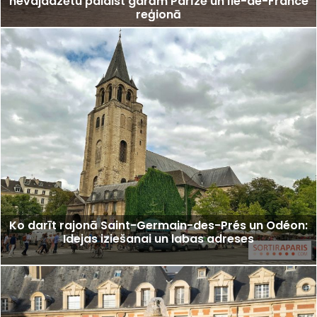
nevajadzētu palaist garām Parīzē un Île-de-France
reģionā
Ko darīt rajonā Saint-Germain-des-Prés un Odéon:
Idejas iziešanai un labas adreses