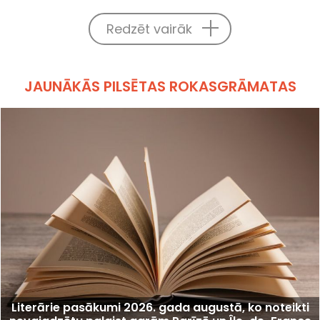
Redzēt vairāk
JAUNĀKĀS PILSĒTAS ROKASGRĀMATAS
Literārie pasākumi 2026. gada augustā, ko noteikti