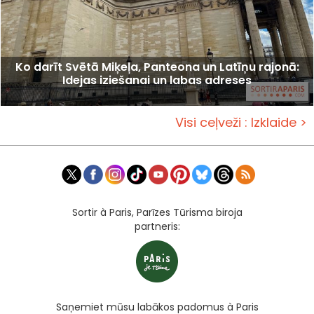
Ko darīt Svētā Miķeļa, Panteona un Latīņu rajonā:
Idejas iziešanai un labas adreses
Visi ceļveži : Izklaide >
Sortir à Paris, Parīzes Tūrisma biroja
partneris:
Saņemiet mūsu labākos padomus à Paris