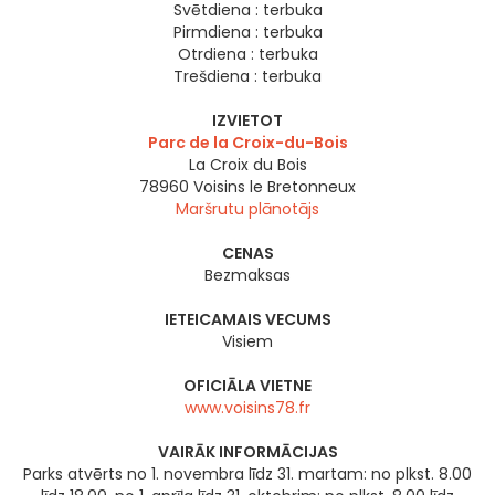
Svētdiena :
terbuka
Pirmdiena :
terbuka
Otrdiena :
terbuka
Trešdiena :
terbuka
IZVIETOT
Parc de la Croix-du-Bois
La Croix du Bois
78960
Voisins le Bretonneux
Maršrutu plānotājs
CENAS
Bezmaksas
IETEICAMAIS VECUMS
Visiem
OFICIĀLA VIETNE
www.voisins78.fr
VAIRĀK INFORMĀCIJAS
Parks atvērts no 1. novembra līdz 31. martam: no plkst. 8.00