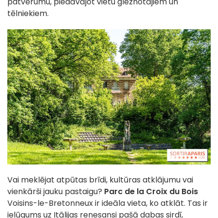
patvērumu, piedāvājot vietu gleznotājiem un
tēlniekiem.
Vai meklējat atpūtas brīdi, kultūras atklājumu vai
vienkārši jauku pastaigu?
Parc de la Croix du Bois
Voisins-le-Bretonneux ir ideāla vieta, ko atklāt. Tas ir
ielūgums uz Itālijas renesansi pašā dabas sirdī,