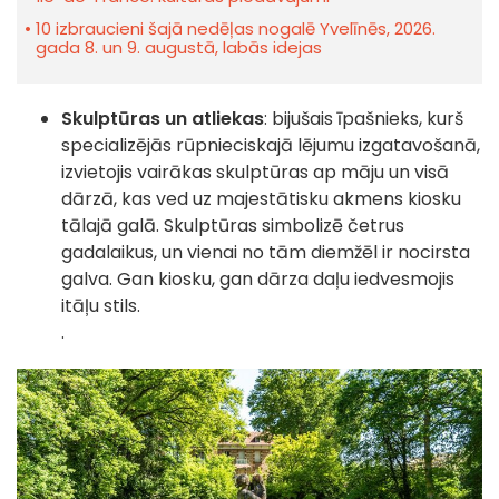
10 izbraucieni šajā nedēļas nogalē Yvelīnēs, 2026.
gada 8. un 9. augustā, labās idejas
Skulptūras un atliekas
:
bijušais īpašnieks, kurš
specializējās rūpnieciskajā lējumu izgatavošanā,
izvietojis vairākas skulptūras ap māju un visā
dārzā, kas ved uz majestātisku akmens kiosku
tālajā galā. Skulptūras simbolizē četrus
gadalaikus, un vienai no tām diemžēl ir nocirsta
galva. Gan kiosku, gan dārza daļu iedvesmojis
itāļu stils.
.