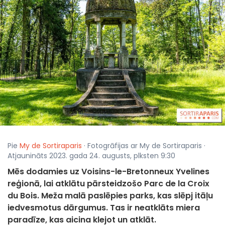
Pie
My de Sortiraparis
· Fotogrāfijas ar My de Sortiraparis ·
Atjaunināts 2023. gada 24. augusts, plksten 9:30
Mēs dodamies uz Voisins-le-Bretonneux Yvelines
reģionā, lai atklātu pārsteidzošo Parc de la Croix
du Bois. Meža malā paslēpies parks, kas slēpj itāļu
iedvesmotus dārgumus. Tas ir neatklāts miera
paradīze, kas aicina klejot un atklāt.