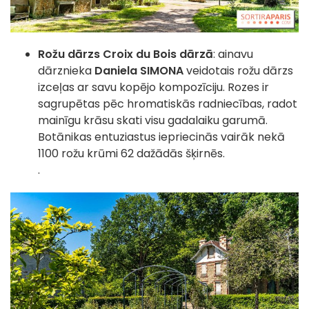
Rožu dārzs Croix du Bois dārzā
: ainavu
dārznieka
Daniela SIMONA
veidotais rožu dārzs
izceļas ar savu kopējo kompozīciju. Rozes ir
sagrupētas pēc hromatiskās radniecības, radot
mainīgu krāsu skati visu gadalaiku garumā.
Botānikas entuziastus iepriecinās vairāk nekā
1100 rožu krūmi 62 dažādās šķirnēs.
.