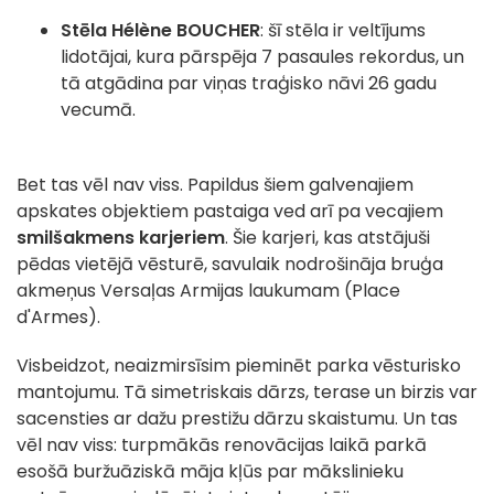
Stēla Hélène BOUCHER
: šī stēla ir veltījums
lidotājai, kura pārspēja 7 pasaules rekordus, un
tā atgādina par viņas traģisko nāvi 26 gadu
vecumā.
Bet tas vēl nav viss. Papildus šiem galvenajiem
apskates objektiem pastaiga ved arī pa vecajiem
smilšakmens karjeriem
. Šie karjeri, kas atstājuši
pēdas vietējā vēsturē, savulaik nodrošināja bruģa
akmeņus Versaļas Armijas laukumam (Place
d'Armes).
Visbeidzot, neaizmirsīsim pieminēt parka vēsturisko
mantojumu. Tā simetriskais dārzs, terase un birzis var
sacensties ar dažu prestižu dārzu skaistumu. Un tas
vēl nav viss: turpmākās renovācijas laikā parkā
esošā buržuāziskā māja kļūs par mākslinieku