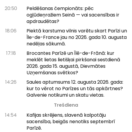
20:50
Peldēšanas čempionāts: pēc
ogļūdeņražiem Seinā — vai sacensības ir
apdraudētas?
18:06
Piektā karstuma vilnis varētu skart Parīzi un
Île-de-France jau no 2026. gada 10. augusta
nedēļas sākumā.
17:18
Brocantes Parīzē un Īlē-de-Frānā: kur
meklēt lietas lietišķai pirkšanai sestdienā
2026. gada 15. augustā, Dievmātes
Uzņemšanas svētkos?
14:26
Saules aptumsums 12. augusta 2026. gada:
kur to vērot no Parīzes un tās apkārtnes?
Galvenie notikumi un skatu vietas.
Trešdiena
14:54
Kafijas skrējiens, slavenā kalpotāju
sacensība, beigās nenotiks septembrī
Parīzē.