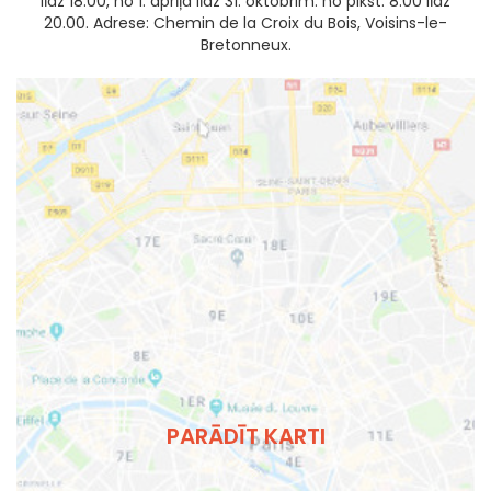
līdz 18.00, no 1. aprīļa līdz 31. oktobrim: no plkst. 8.00 līdz
20.00. Adrese: Chemin de la Croix du Bois, Voisins-le-
Bretonneux.
PARĀDĪT KARTI