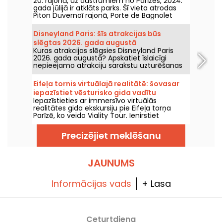
20. rajonā, uz austrumiem no Parīzes, 2024.
gada jūlijā ir atklāts parks. Šī vieta atrodas
Piton Duvernoī rajonā, Porte de Bagnolet
pusē, un tā ir jauna zaļa promenāde šajā
rajonā.
Disneyland Paris: šīs atrakcijas būs
slēgtas 2026. gada augustā
Kuras atrakcijas slēgsies Disneyland Paris
2026. gada augustā? Apskatiet īslaicīgi
nepieejamo atrakciju sarakstu uzturēšanas
vai renovācijas dēļ, lai plānotu savus
apmeklējumus Disney parkiem.
Eifeļa tornis virtuālajā realitātē: šovasar
iepazīstiet vēsturisko gida vadītu
Iepazīstieties ar immersīvo virtuālās
ekskursiju ar Viality Tour
realitātes gida ekskursiju pie Eifeļa torņa
Parīzē, ko veido Viality Tour. Ienirstiet
Champs-de-Marsa sirdī un piedzīvojiet torņa
būvniecību, kā arī tā atklāšanu 1889. gadā.
Precizējiet meklēšanu
Jauna versija, kas ir uzticamāka nekā jebkad
agrāk, iznāca 2026. gada 31. marta. Šim
notikumam ir pieejams promo kods! Un, lai
tiktu galā ar karstumu, visas viņu ekskursijas
JAUNUMS
tiek vadītas ēnā.
Informācijas vads
+ Lasa
Ceturtdiena