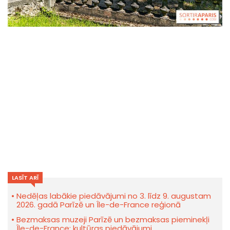
LASĪT ARĪ
Nedēļas labākie piedāvājumi no 3. līdz 9. augustam
2026. gadā Parīzē un Île-de-France reģionā
Bezmaksas muzeji Parīzē un bezmaksas pieminekļi
Île-de-France: kultūras piedāvājumi