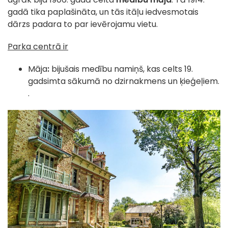
gadā tika paplašināta, un tās itāļu iedvesmotais
dārzs padara to par ievērojamu vietu.
Parka centrā ir
Māja
:
bijušais medību namiņš, kas celts 19.
gadsimta sākumā no dzirnakmens un ķieģeļiem.
.