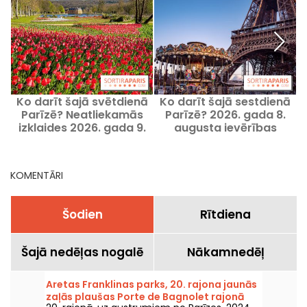
Ko darīt šajā svētdienā
Ko darīt šajā sestdienā
Parīzē? Neatliekamās
Parīzē? 2026. gada 8.
izklaides 2026. gada 9.
augusta ievērības
augustā
cienīgie pasākumi
KOMENTĀRI
Šodien
Rītdiena
Šajā nedēļas nogalē
Nākamnedēļ
Aretas Franklinas parks, 20. rajona jaunās
zaļās plaušas Porte de Bagnolet rajonā