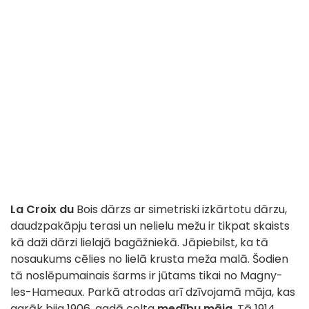
La Croix du
Bois dārzs ar simetriski izkārtotu dārzu,
daudzpakāpju terasi un nelielu mežu ir tikpat skaists
kā daži dārzi lielajā bagāžniekā.
Jāpiebilst, ka tā
nosaukums cēlies no lielā krusta meža malā. Šodien
tā noslēpumainais šarms ir jūtams tikai no Magny-
les-Hameaux. Parkā atrodas arī dzīvojamā māja, kas
agrāk bija 1906. gadā celta
medību māja
. Tā 1914.