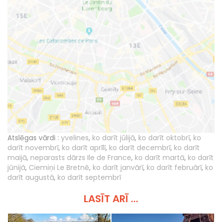
Atslēgas vārdi :
yvelines
,
ko darīt jūlijā
,
ko darīt oktobrī
,
ko
darīt novembrī
,
ko darīt aprīlī
,
ko darīt decembrī
,
ko darīt
maijā
,
neparasts dārzs Ile de France
,
ko darīt martā
,
ko darīt
jūnijā
,
Ciemiņi Le Bretnē
,
ko darīt janvārī
,
ko darīt februārī
,
ko
darīt augustā
,
ko darīt septembrī
LASĪT ARĪ ...