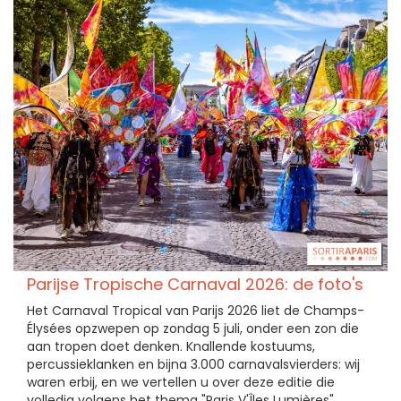
Parijse Tropische Carnaval 2026: de foto's
Het Carnaval Tropical van Parijs 2026 liet de Champs-
Élysées opzwepen op zondag 5 juli, onder een zon die
aan tropen doet denken. Knallende kostuums,
percussieklanken en bijna 3.000 carnavalsvierders: wij
waren erbij, en we vertellen u over deze editie die
volledig volgens het thema "Paris V'Îles Lumières"