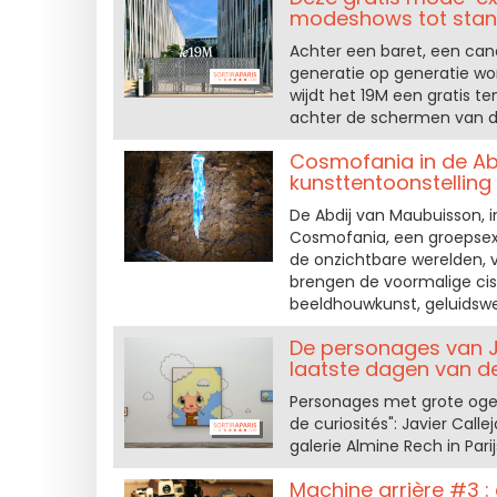
modeshows tot stan
Achter een baret, een can
generatie op generatie w
wijdt het 19M een gratis t
achter de schermen van de
Cosmofania in de A
kunsttentoonstelling 
De Abdij van Maubuisson, 
Cosmofania, een groepsexpo
de onzichtbare werelden, v
brengen de voormalige ciste
beeldhouwkunst, geluidsw
De personages van Jav
laatste dagen van de
Personages met grote ogen,
de curiosités": Javier Calle
galerie Almine Rech in Parij
Machine arrière #3 :