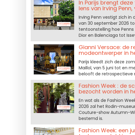
In Parijs brengt deze
lens van Irving Penn
Irving Penn vestigt zich i
van 30 september 2026 tot 
tentoonstelling hoe Penns
Dior en Balenciaga tot Iss
Gianni Versace: de r
modeontwerper in he
Parijs kleedt zich deze zo
Maillol, van 5 juni tot en
belooft de retrospectieve 
Fashion Week : de s
bezocht worden in 
En wat als de Fashion Week
2026 zal het Rodin-museum
Couture-show Autumn-Wint
bestemd is.
Fashion Week: een ju