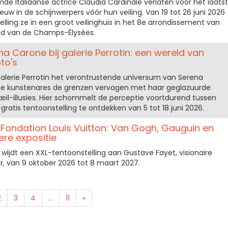
e Italiaanse actrice Claudia Cardinale verlaten voor het laatst
w in de schijnwerpers vóór hun veiling. Van 19 tot 26 juni 2026
elling ze in een groot veilinghuis in het 8e arrondissement van
and van de Champs-Élysées.
na Carone bij galerie Perrotin: een wereld van
to's
galerie Perrotin het verontrustende universum van Serena
 de kunstenares de grenzen vervagen met haar geglazuurde
œil-illusies. Hier schommelt de perceptie voortdurend tussen
n gratis tentoonstelling te ontdekken van 5 tot 18 juni 2026.
 Fondation Louis Vuitton: Van Gogh, Gauguin en
ere expositie
 wijdt een XXL-tentoonstelling aan Gustave Fayet, visionaire
r, van 9 oktober 2026 tot 8 maart 2027.
2
3
4
...
11
»