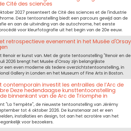
 de Cité des sciences
tober 2027 presenteert de Cité des sciences et de l'industrie
chrome. Deze tentoonstelling biedt een parcours gewijd aan de
afie en aan de uitvinding van de autochrome, het eerste
procédé voor kleurfotografie uit het begin van de 20e eeuw.
 het retrospectieve evenement in het Musée d'Orsay
agen
kt Renoir er kunst van. Met de grote tentoonstelling "Renoir en de
 juli 2026 brengt het Musée d'Orsay zijn belangrijkste
een even moderne als tedere overzichtstentoonstelling, in
nal Gallery in Londen en het Museum of Fine Arts in Boston.
t contemporain investit les entrailles de l’Arc de
bre Deze hedendaagse kunsttentoonstelling
de binnenkant van de Arc de Triomphe in
mt "La Tempête", de nieuwste tentoonstelling van Jérémy
eptember tot 4 oktober 2026. De kunstenaar zet er een
beelden, installaties en design, tot aan het acrotère van het
egankelijk voor bezoekers.