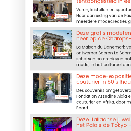
tentoongesteld in een
Veren, kristallen en specta
Naar aanleiding van de Fas
meerdere modecreaties ged
Deze gratis modetent
neer op de Champs-
La Maison du Danemark ve
ontwerper Soeren Le Schmid
schetsen en archieven on
mode, in het cultureel c
Deze mode-expositie 
couturier in 50 silho
Des souvenirs omgetoverd t
Fondation Azzedine Alaïa 
couturier en Afrika, door m
Beard.
Deze Italiaanse juwel
het Palais de Tokyo -