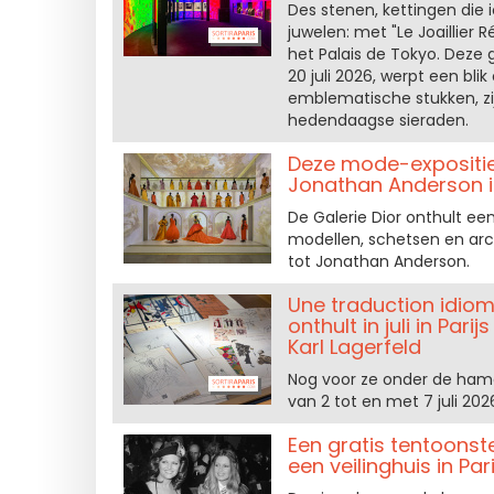
Des stenen, kettingen die
juwelen: met "Le Joaillier 
het Palais de Tokyo. Deze g
20 juli 2026, werpt een bli
emblematische stukken, zi
hedendaagse sieraden.
Deze mode-expositie
Jonathan Anderson in
De Galerie Dior onthult een
modellen, schetsen en arch
tot Jonathan Anderson.
Une traduction idiom
onthult in juli in P
Karl Lagerfeld
Nog voor ze onder de hamer
van 2 tot en met 7 juli 20
Een gratis tentoonste
een veilinghuis in Pari