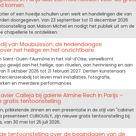
d komen.
otier of een hoedje schuilen uren werk en handelingen die van
orden doorgegeven. Van 23 september tot 13 december 2026
entoonstelling aan Maison Michel en nodigt het publiek uit om de
 chapellerie te ontdekken.
bdij van Maubuisson: de hedendaagse
over het heilige en het onzichtbare
in Saint-Ouen-l’Aumône in het Val-d’Oise, verwelkomt
 gewijd aan het heilige, aan rituelen, aan herinnering en aan
an 11 oktober 2026 tot 21 februari 2027. Dertien kunstenaars
rciënzerabdij tot leven met installaties, fotografie,
erken en meerdere performances.
ier Calleja bij galerie Almine Rech in Parijs –
 gratis tentoonstelling
 prikkelende zinnen en een presentatie in de stijl van "cabinet
ja presenteert CURIOUSLY, zijn nieuwe gratis tentoonstelling bij
s, van 30 mei tot 25 juli 2026.
 de tentoonstelling over de begindagen van de