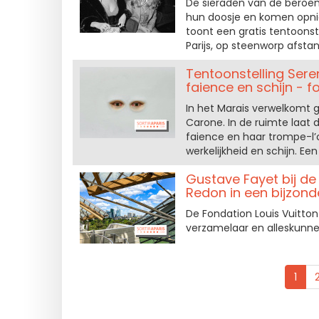
De sieraden van de beroemd
hun doosje en komen opnieu
toont een gratis tentoonst
Parijs, op steenworp afst
Tentoonstelling Sere
faience en schijn - fo
In het Marais verwelkomt 
Carone. In de ruimte laat
faience en haar trompe-l’
werkelijkheid en schijn. Ee
Gustave Fayet bij de
Redon in een bijzond
De Fondation Louis Vuitton
verzamelaar en alleskunne
1