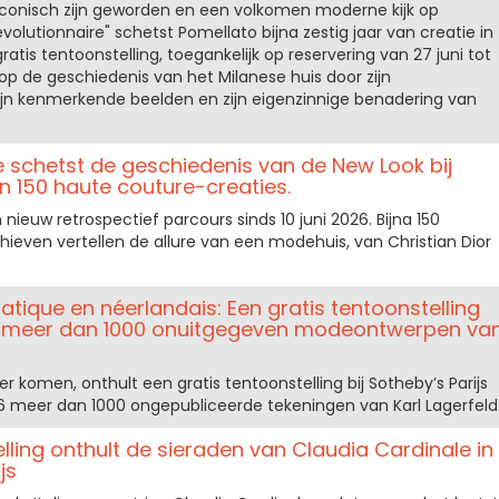
 iconisch zijn geworden en een volkomen moderne kijk op
Révolutionnaire" schetst Pomellato bijna zestig jaar van creatie in
ratis tentoonstelling, toegankelijk op reservering van 27 juni tot
k op de geschiedenis van het Milanese huis door zijn
jn kenmerkende beelden en zijn eigenzinnige benadering van
 schetst de geschiedenis van de New Look bij
 150 haute couture-creaties.
 nieuw retrospectief parcours sinds 10 juni 2026. Bijna 150
ieven vertellen de allure van een modehuis, van Christian Dior
atique en néerlandais: Een gratis tentoonstelling
arijs meer dan 1000 onuitgegeven modeontwerpen va
 komen, onthult een gratis tentoonstelling bij Sotheby’s Parijs
26 meer dan 1000 ongepubliceerde tekeningen van Karl Lagerfeld
lling onthult de sieraden van Claudia Cardinale in
js