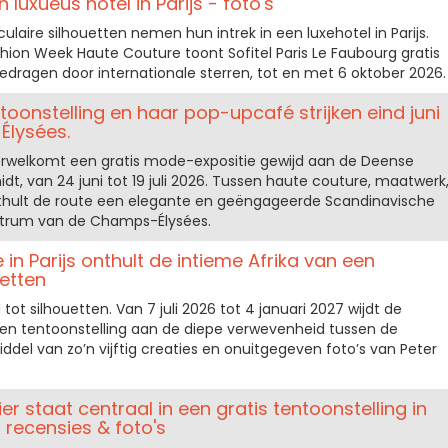
 luxueus hotel in Parijs - foto's
culaire silhouetten nemen hun intrek in een luxehotel in Parijs.
hion Week Haute Couture toont Sofitel Paris Le Faubourg gratis
ragen door internationale sterren, tot en met 6 oktober 2026.
oonstelling en haar pop-upcafé strijken eind juni
Élysées.
rwelkomt een gratis mode-expositie gewijd aan de Deense
t, van 24 juni tot 19 juli 2026. Tussen haute couture, maatwerk
thult de route een elegante en geëngageerde Scandinavische
entrum van de Champs-Élysées.
in Parijs onthult de intieme Afrika van een
uetten
ot silhouetten. Van 7 juli 2026 tot 4 januari 2027 wijdt de
een tentoonstelling aan de diepe verwevenheid tussen de
iddel van zo’n vijftig creaties en onuitgegeven foto’s van Peter
ier staat centraal in een gratis tentoonstelling in
 recensies & foto's