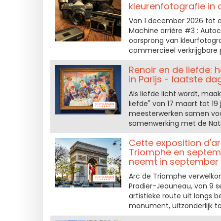
kleurenfotografie in
Van 1 december 2026 tot ok
Machine arrière #3 : Auto
oorsprong van kleurfotogr
commercieel verkrijgbare 
Renoir en de liefde:
in Parijs - laatste d
Als liefde licht wordt, maa
liefde" van 17 maart tot 19
meesterwerken samen voor 
samenwerking met de Natio
Cette exposition d'ar
Triomphe en septem
neemt in september 
Arc de Triomphe verwelko
Pradier-Jeauneau, van 9 s
artistieke route uit langs 
monument, uitzonderlijk to