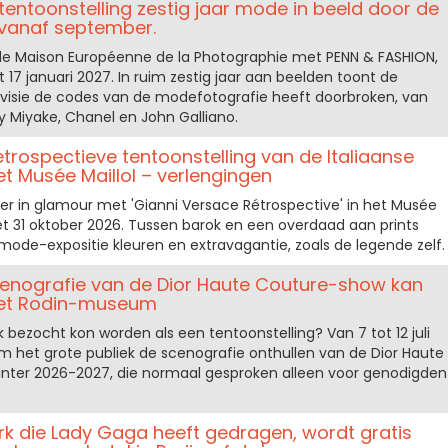
 tentoonstelling zestig jaar mode in beeld door de
, vanaf september.
n de Maison Européenne de la Photographie met PENN & FASHION,
17 januari 2027. In ruim zestig jaar aan beelden toont de
 visie de codes van de modefotografie heeft doorbroken, van
ey Miyake, Chanel en John Galliano.
etrospectieve tentoonstelling van de Italiaanse
t Musée Maillol – verlengingen
mer in glamour met 'Gianni Versace Rétrospective' in het Musée
 met 31 oktober 2026. Tussen barok en een overdaad aan prints
mode-expositie kleuren en extravagantie, zoals de legende zelf.
cenografie van de Dior Haute Couture-show kan
het Rodin-museum
 bezocht kon worden als een tentoonstelling? Van 7 tot 12 juli
 het grote publiek de scenografie onthullen van de Dior Haute
er 2026-2027, die normaal gesproken alleen voor genodigden
rk die Lady Gaga heeft gedragen, wordt gratis