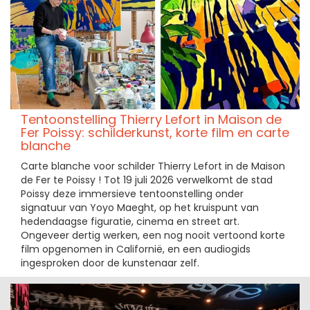
Tentoonstelling Thierry Lefort in Maison de
Fer Poissy: schilderkunst, korte film en carte
blanche
Carte blanche voor schilder Thierry Lefort in de Maison
de Fer te Poissy ! Tot 19 juli 2026 verwelkomt de stad
Poissy deze immersieve tentoonstelling onder
signatuur van Yoyo Maeght, op het kruispunt van
hedendaagse figuratie, cinema en street art.
Ongeveer dertig werken, een nog nooit vertoond korte
film opgenomen in Californië, en een audiogids
ingesproken door de kunstenaar zelf.