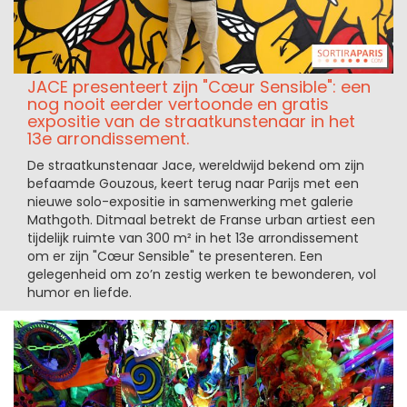
JACE presenteert zijn "Cœur Sensible": een
nog nooit eerder vertoonde en gratis
expositie van de straatkunstenaar in het
13e arrondissement.
De straatkunstenaar Jace, wereldwijd bekend om zijn
befaamde Gouzous, keert terug naar Parijs met een
nieuwe solo-expositie in samenwerking met galerie
Mathgoth. Ditmaal betrekt de Franse urban artiest een
tijdelijk ruimte van 300 m² in het 13e arrondissement
om er zijn "Cœur Sensible" te presenteren. Een
gelegenheid om zo’n zestig werken te bewonderen, vol
humor en liefde.