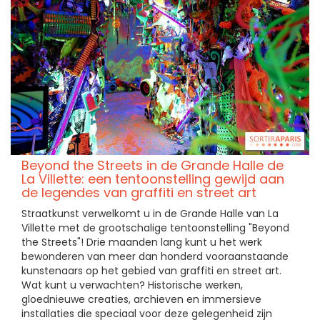
Beyond the Streets in de Grande Halle de
La Villette: een tentoonstelling gewijd aan
de legendes van graffiti en street art
Straatkunst verwelkomt u in de Grande Halle van La
Villette met de grootschalige tentoonstelling "Beyond
the Streets"! Drie maanden lang kunt u het werk
bewonderen van meer dan honderd vooraanstaande
kunstenaars op het gebied van graffiti en street art.
Wat kunt u verwachten? Historische werken,
gloednieuwe creaties, archieven en immersieve
installaties die speciaal voor deze gelegenheid zijn