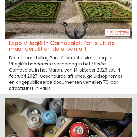
Expo Villeglé in Carnavalet: Parijs uit de
muur gerukt en de urban art
De tentoonstelling Paris à l'arraché viert Jacques
Villeglé’s honderdste verjaardag in het Musée
Carnavalet, in het Marais, van 14 oktober 2026 tot 14
februari 2027. Gescheurde affiches, geluidsopnames
en ongepubliceerde documenten vertellen 70 jaar
straatkunst in Parijs.