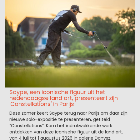
Saype, een iconische figuur uit het
hedendaagse land art, presenteert zijn
'Constellations' in Parijs
Deze zomer keert Saype terug naar Parijs om daar zijn
nieuwe solo-expositie te presenteren, getiteld
“Constellations”. Kom het indrukwekkende werk
ontdekken van deze iconische figuur uit de land art,
van 4 juli tot 1 augustus 2026 in galerie Danysz.