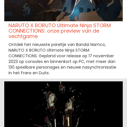
NARUTO X BORUTO Ultimate Ninja STORM
CONNECTIONS: onze preview van de
vechtgame
Ontdek het nieuwste pareltje van Bandai Namco,
NARUTO X BORUTO Ultimate Ninja STORM
CONNECTIONS. Gepland voor release op 17 november
2023 op consoles en binnenkort op PC, met meer dan
130 speelbare personages en nieuwe nasynchronisatie
in het Frans en Duits.