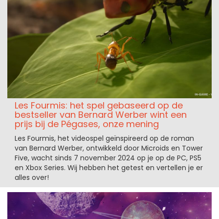
Les Fourmis: het spel gebaseerd op de
bestseller van Bernard Werber wint een
prijs bij de Pégases, onze mening
Les Fourmis, het videospel geïnspireerd op de roman
van Bernard Werber, ontwikkeld door Microids en Tower
Five, wacht sinds 7 november 2024 op je op de PC, PS5
en Xbox Series. Wij hebben het getest en vertellen je er
alles over!