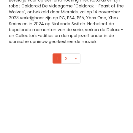
Bereid je voor op een ontmoeting met Actarus en zijn
robot Goldorak! De videogame "Goldorak - Feast of the
Wolves", ontwikkeld door Microids, zal op 14 november
2023 verkrijgbaar zijn op PC, PS4, PS5, Xbox One, Xbox
Series en in 2024 op Nintendo Switch. Herbeleef de
bepalende momenten van de serie, verken de Deluxe-
en Collector's-edities en dompel jezelf onder in de
iconische opnieuw georkestreerde muziek.
1
2
»