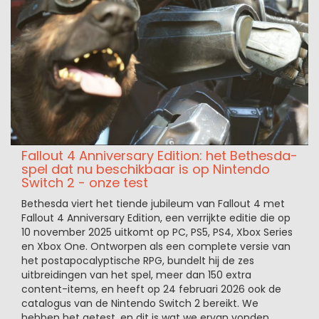
Fallout 4 Anniversary Edition: het Bethesda-
spel dat nu beschikbaar is op Nintendo
Switch 2 - onze test
Bethesda viert het tiende jubileum van Fallout 4 met
Fallout 4 Anniversary Edition, een verrijkte editie die op
10 november 2025 uitkomt op PC, PS5, PS4, Xbox Series
en Xbox One. Ontworpen als een complete versie van
het postapocalyptische RPG, bundelt hij de zes
uitbreidingen van het spel, meer dan 150 extra
content-items, en heeft op 24 februari 2026 ook de
catalogus van de Nintendo Switch 2 bereikt. We
hebben het getest, en dit is wat we ervan vonden...