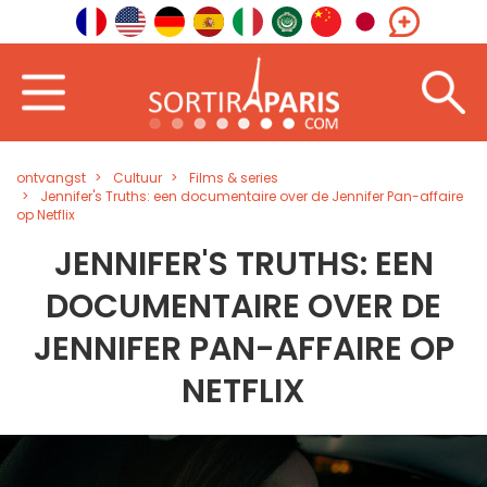
ontvangst
Cultuur
Films & series
Jennifer's Truths: een documentaire over de Jennifer Pan-affaire
op Netflix
JENNIFER'S TRUTHS: EEN
DOCUMENTAIRE OVER DE
JENNIFER PAN-AFFAIRE OP
NETFLIX