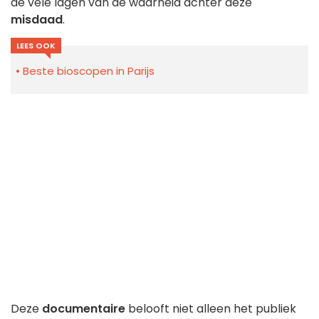
de vele lagen van de waarheid achter deze
misdaad
.
LEES OOK
Beste bioscopen in Parijs
Deze
documentaire
belooft niet alleen het publiek