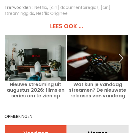
Trefwoorden :
Netflix
,
[cin] documentairegids
,
[cin]
streaminggids
,
Netflix Origineel
LEES OOK ...
Nieuwe streaming uit
Wat kun je vandaag
augustus 2026: films en
streamen? De nieuwste
series om te zien op
releases van vandaag
Netflix, Disney+ en Prime
Video
OPMERKINGEN