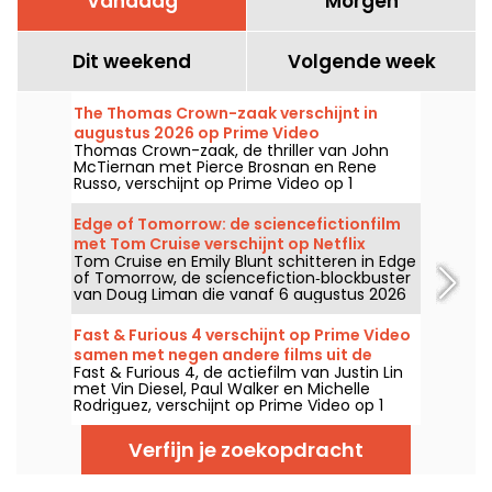
Vandaag
Morgen
Dit weekend
Volgende week
The Thomas Crown-zaak verschijnt in
augustus 2026 op Prime Video
Thomas Crown-zaak, de thriller van John
McTiernan met Pierce Brosnan en Rene
Russo, verschijnt op Prime Video op 1
augustus 2026.
Edge of Tomorrow: de sciencefictionfilm
met Tom Cruise verschijnt op Netflix
Tom Cruise en Emily Blunt schitteren in Edge
of Tomorrow, de sciencefiction‑blockbuster
van Doug Liman die vanaf 6 augustus 2026
op Netflix te zien is.
Fast & Furious 4 verschijnt op Prime Video
samen met negen andere films uit de
Fast & Furious 4, de actiefilm van Justin Lin
reeks
met Vin Diesel, Paul Walker en Michelle
Rodriguez, verschijnt op Prime Video op 1
augustus 2026 en brengt meerdere delen
van de saga.
Verfijn je zoekopdracht