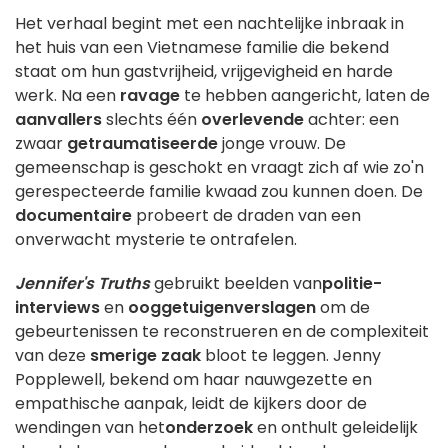
Het verhaal begint met een nachtelijke inbraak in
het huis van een Vietnamese familie die bekend
staat om hun gastvrijheid, vrijgevigheid en harde
werk. Na een
ravage
te hebben aangericht, laten de
aanvallers
slechts één
overlevende
achter: een
zwaar
getraumatiseerde
jonge vrouw. De
gemeenschap is geschokt en vraagt zich af wie zo'n
gerespecteerde familie kwaad zou kunnen doen. De
documentaire
probeert de draden van een
onverwacht mysterie te ontrafelen.
Jennifer's Truths
gebruikt beelden van
politie-
interviews
en
ooggetuigenverslagen
om de
gebeurtenissen te reconstrueren en de complexiteit
van deze
smerige zaak
bloot te leggen. Jenny
Popplewell, bekend om haar nauwgezette en
empathische aanpak, leidt de kijkers door de
wendingen van het
onderzoek
en onthult geleidelijk