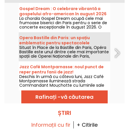
Gospel Dream : O celebrare vibrantă a
gospelului afro-american în august 2026
La chorala Gospel Dream ocupă cele mai
la Paris
frumoase biserici din Paris pentru o serie de
concerte excepționale în august 2026. O
experiență muzicală unică care
sărbătorește speranța, unitatea și reziliența
Opera Bastille din Paris: un spațiu
prin cântecele autentice ale Bisericii Afro-
emblematic pentru spectacolele
Americane.
Situat în Place de la Bastille din Paris, Opéra
contemporane de operă
Bastille este unul dintre cele mai importante
spații ale Operei Naționale din Paris,
specializată în spectacole de operă și balet
pe tot parcursul anului. Inaugurat în 1989,
Jazz Café Montparnasse: noul punct de
acest edificiu modern găzduiește anual un
reper pentru fanii de jazz!
public numeros și reprezintă un punct de
Deschis în urmă cu câteva luni, Jazz Café
referință pentru iubitorii de muzică lirică și
Montparnasse iluminează strada
dans în capitală.
Commandant Mouchotte cu luminile sale
de neon vermillon. În interior, vă așteaptă
jazz și mâncare bună....
Rafinați -vă căutarea
ȘTIRI
Informații cu fir
+ Citirile