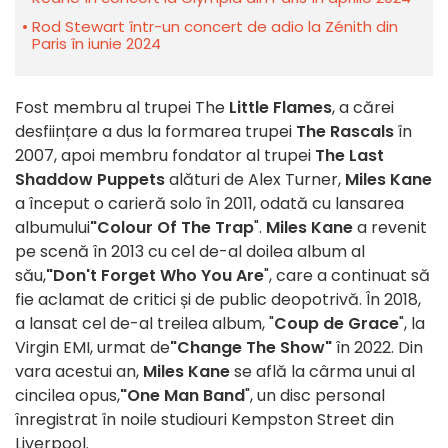
Rod Stewart într-un concert de adio la Zénith din
Paris în iunie 2024
Fost membru al trupei The
Little Flames
, a cărei
desființare a dus la formarea trupei
The Rascals
în
2007, apoi membru fondator al trupei
The Last
Shaddow Puppets
alături de Alex Turner,
Miles Kane
a început o carieră solo în 2011, odată cu lansarea
albumului
"Colour Of The Trap
".
Miles Kane
a revenit
pe scenă în 2013 cu cel de-al doilea album al
său,
"Don't Forget Who You Are
", care a continuat să
fie aclamat de critici și de public deopotrivă. În 2018,
a lansat cel de-al treilea album, "
Coup de Grace
", la
Virgin EMI, urmat de
"Change The Show"
în 2022. Din
vara acestui an,
Miles Kane
se află la cârma unui al
cincilea opus,
"One Man Band
", un disc personal
înregistrat în noile studiouri Kempston Street din
Liverpool.