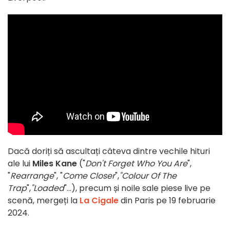
Dacă doriți să ascultați câteva dintre vechile hituri
ale lui
Miles Kane
("
Don't Forget Who You Are
",
"
Rearrange
", "
Come Closer
",
"Colour Of The
Trap
",
"Loaded
"...), precum și noile sale piese live pe
scenă, mergeți la
La Cigale
din Paris pe 19 februarie
2024.