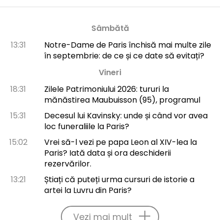
Sâmbătă
13:31
Notre-Dame de Paris închisă mai multe zile
în septembrie: de ce și ce date să evitați?
Vineri
18:31
Zilele Patrimoniului 2026: tururi la
mănăstirea Maubuisson (95), programul
15:31
Decesul lui Kavinsky: unde și când vor avea
loc funeraliile la Paris?
15:02
Vrei să-l vezi pe papa Leon al XIV-lea la
Paris? Iată data și ora deschiderii
rezervărilor.
13:21
Știați că puteți urma cursuri de istorie a
artei la Luvru din Paris?
Vezi mai mult