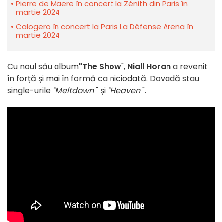
Pierre de Maere în concert la Zénith din Paris în
martie 2024
Calogero în concert la Paris La Défense Arena în
martie 2024
Cu noul său album
"The Show
",
Niall Horan
a revenit
în forță și mai în formă ca niciodată. Dovadă stau
single-urile
"Meltdown
" și
"Heaven
".