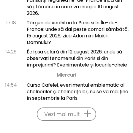
Parisul și regiunea Île-de-France încă din
săptămâna în care va începe 10 august
2026.
17:18
Târguri de vechituri la Paris și în Île-de-
France: unde să dai peste comori sâmbătă,
15 august 2026, ziua Adormirii Maicii
Domnului?
14:26
Éclipsa solară din 12 august 2026: unde să
observați fenomenul din Paris și din
împrejurimi? Evenimentele și locurile-cheie
Miercuri
14:54
Cursa Cafelei, evenimentul emblematic al
chelnerilor și chelnerițelor, nu se va mai ține
în septembrie la Paris.
Vezi mai mult