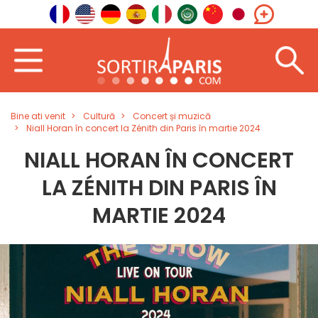
Bine ati venit
Cultură
Concert și muzică
Niall Horan în concert la Zénith din Paris în martie 2024
NIALL HORAN ÎN CONCERT
LA ZÉNITH DIN PARIS ÎN
MARTIE 2024