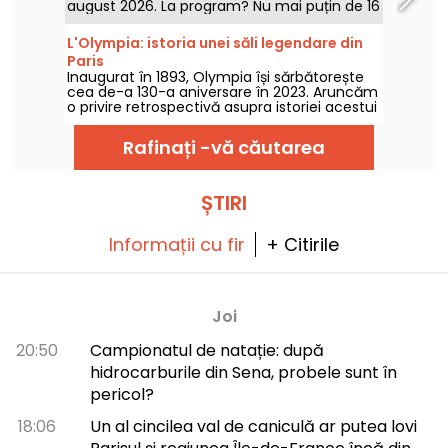
august 2026. La program? Nu mai puțin de 16
concerte susținute în cadrul Arenelor din
Montmartre, un cadru idilic pentru a asculta
L'Olympia: istoria unei săli legendare din
marile capodopere.
Paris
Inaugurat în 1893, Olympia își sărbătorește
cea de-a 130-a aniversare în 2023. Aruncăm
o privire retrospectivă asupra istoriei acestui
loc legendar de concerte și divertisment
parizian, în care au evoluat artiști precum
Rafinați -vă căutarea
Edith Piaf, Jacques Brel, Barbara și Johnny
Hallyday, precum și Billie Holiday, The Beatles
și The Rolling Stones.
ȘTIRI
Informații cu fir
+ Citirile
Joi
20:50
Campionatul de natație: după
hidrocarburile din Sena, probele sunt în
pericol?
18:06
Un al cincilea val de caniculă ar putea lovi