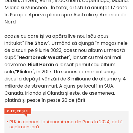
Dublin, Anvers, Berlin, Stockholm, Copenhaga, Madrid,
Milano și Munchen... În total, artistul a anunțat 17 date
în Europa. Apoi va pleca spre Australia și America de
Nord.
ocazie cu care își va apăra live noul său opus,
intitulat
"The Show
". Urmând să ajungă în magazinele
de discuri pe 9 iunie 2023, acest nou album urmează
după
"Heartbreak Weather
", lansat cu trei ani mai
devreme.
Niall Horan
a lansat primul său album
solo,
"Flicker
", în 2017. Un succes comercial uriaș,
discul a depășit vânzări de 3 milioane de albume și 4
miliarde de stream-uri. A ajuns pe locul 1 în SUA,
Canada, Irlanda și Olanda și este, de asemenea,
platină și peste în peste 20 de țări!
CITEȘTE ȘI EL
PLK în concert la Accor Arena din Paris în 2024, dată
suplimentară