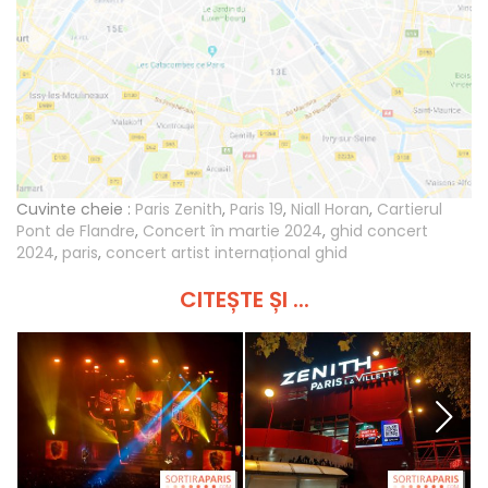
Cuvinte cheie :
Paris Zenith
,
Paris 19
,
Niall Horan
,
Cartierul
Pont de Flandre
,
Concert în martie 2024
,
ghid concert
2024
,
paris
,
concert artist internațional ghid
CITEȘTE ȘI ...