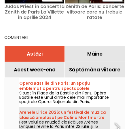
Judas Priest în concert la
Zénith de Paris: concerte
P
Zénith de Paris La Villette
viitoare care nu trebuie
în aprilie 2024
ratate
COMENTARII
Astăzi
Mâine
Acest week-end
Săptămâna viitoare
Opera Bastille din Paris: un spațiu
emblematic pentru spectacolele
Situat în Place de la Bastille din Paris, Opéra
contemporane de operă
Bastille este unul dintre cele mai importante
spații ale Operei Naționale din Paris,
specializată în spectacole de operă și balet
pe tot parcursul anului. Inaugurat în 1989,
Arenele Lirice 2026: un festival de muzică
acest edificiu modern găzduiește anual un
clasică amplasat pe Colina Montmartre
public numeros și reprezintă un punct de
Festivalul de muzică clasică Les Arènes
referință pentru iubitorii de muzică lirică și
Lyriques revine la Paris între 22 iulie și 15
dans în capitală.