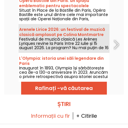
Opera Bastille din Paris: un spațiu
emblematic pentru spectacolele
Situat în Place de la Bastille din Paris, Opéra
contemporane de operă
Bastille este unul dintre cele mai importante
spații ale Operei Naționale din Paris,
specializată în spectacole de operă și balet
pe tot parcursul anului. Inaugurat în 1989,
Arenele Lirice 2026: un festival de muzică
acest edificiu modern găzduiește anual un
clasică amplasat pe Colina Montmartre
public numeros și reprezintă un punct de
Festivalul de muzică clasică Les Arènes
referință pentru iubitorii de muzică lirică și
Lyriques revine la Paris între 22 iulie și 15
dans în capitală.
august 2026. La program? Nu mai puțin de 16
concerte susținute în cadrul Arenelor din
Montmartre, un cadru idilic pentru a asculta
L'Olympia: istoria unei săli legendare din
marile capodopere.
Paris
Inaugurat în 1893, Olympia își sărbătorește
cea de-a 130-a aniversare în 2023. Aruncăm
o privire retrospectivă asupra istoriei acestui
loc legendar de concerte și divertisment
parizian, în care au evoluat artiști precum
Rafinați -vă căutarea
Edith Piaf, Jacques Brel, Barbara și Johnny
Hallyday, precum și Billie Holiday, The Beatles
și The Rolling Stones.
ȘTIRI
Informații cu fir
+ Citirile