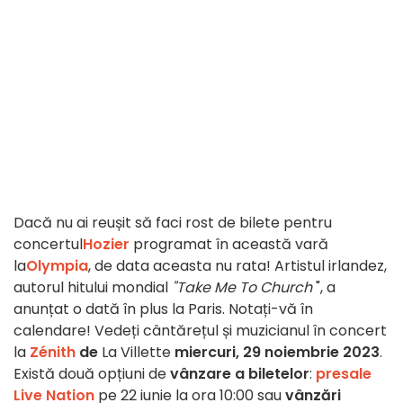
Dacă nu ai reușit să faci rost de bilete pentru
concertul
Hozier
programat în această vară
la
Olympia
, de data aceasta nu rata! Artistul irlandez,
autorul hitului mondial
"Take Me To Church
", a
anunțat o dată în plus la Paris. Notați-vă în
calendare! Vedeți cântărețul și muzicianul în concert
la
Zénith
de
La Villette
miercuri, 29 noiembrie 2023
.
Există două opțiuni de
vânzare a biletelor
:
presale
Live Nation
pe 22 iunie la ora 10:00 sau
vânzări