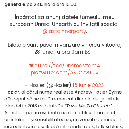
generale
pe 23 iunie la ora 10:00.
Încântat să anunț datele turneului meu
european Unreal Unearth cu invitații speciali
@lastdinnerparty
.
Biletele sunt puse în vânzare vinerea viitoare,
23 iunie, la ora 9am BST!
🖤https://t.co/DbsmqVtamA
pic.twitter.com/AKCf7v9Ulv
- Hozier (@Hozier)
16 iunie 2023
Hozier
, al cărui nume real este Andrew Hozier Byrne,
a început să se facă remarcat dincolo de granițele
Irlandei în 2013 cu hitul său
"Take Me To Church
".
Acesta a pus în evidență nu doar stiloul frumos al
artistului, ci și sensibilitatea sa, universul său muzical
incredibil care oscilează între indie rock, folk și blues,