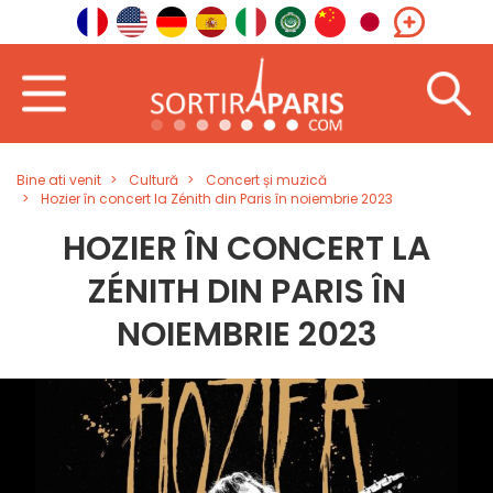
Bine ati venit
Cultură
Concert și muzică
Hozier în concert la Zénith din Paris în noiembrie 2023
HOZIER ÎN CONCERT LA
ZÉNITH DIN PARIS ÎN
NOIEMBRIE 2023