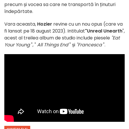
precum și vocea sa care ne transportă în ținuturi
îndepărtate.
Vara aceasta,
Hozier
revine cu un nou opus (care va
fi lansat pe 18 august 2023). Intitulat
"Unreal Unearth
",
acest al treilea album de studio include piesele
"Eat
Your Young
", "
All Things End
" și
"Francesca
".
CITEȘTE ȘI EL