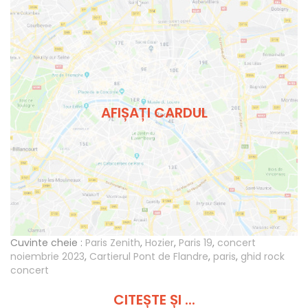
AFIȘAȚI CARDUL
Cuvinte cheie :
Paris Zenith
,
Hozier
,
Paris 19
,
concert
noiembrie 2023
,
Cartierul Pont de Flandre
,
paris
,
ghid rock
concert
CITEȘTE ȘI ...