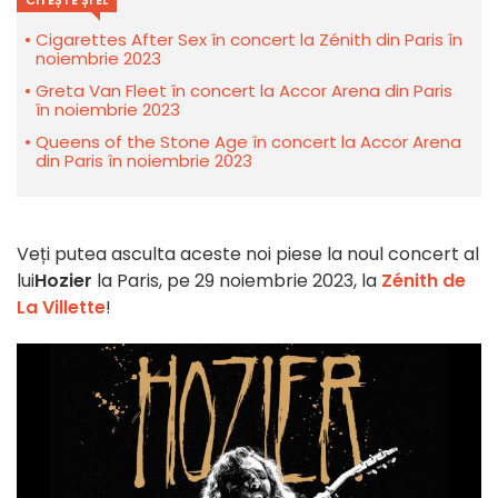
Cigarettes After Sex în concert la Zénith din Paris în
noiembrie 2023
Greta Van Fleet în concert la Accor Arena din Paris
în noiembrie 2023
Queens of the Stone Age în concert la Accor Arena
din Paris în noiembrie 2023
Veți putea asculta aceste noi piese la noul concert al
lui
Hozier
la Paris, pe 29 noiembrie 2023, la
Zénith de
La Villette
!