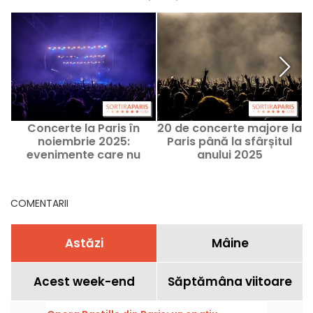
Concerte la Paris în
20 de concerte majore la
noiembrie 2025:
Paris până la sfârșitul
evenimente care nu
anului 2025
trebuie ratate în
regiunea pariziană în
această lună
COMENTARII
Astăzi
Mâine
Acest week-end
Săptămâna viitoare