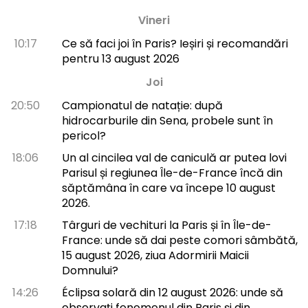
Vineri
10:17
Ce să faci joi în Paris? Ieșiri și recomandări
pentru 13 august 2026
Joi
20:50
Campionatul de natație: după
hidrocarburile din Sena, probele sunt în
pericol?
18:06
Un al cincilea val de caniculă ar putea lovi
Parisul și regiunea Île-de-France încă din
săptămâna în care va începe 10 august
2026.
17:18
Târguri de vechituri la Paris și în Île-de-
France: unde să dai peste comori sâmbătă,
15 august 2026, ziua Adormirii Maicii
Domnului?
14:26
Éclipsa solară din 12 august 2026: unde să
observați fenomenul din Paris și din