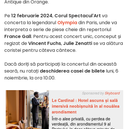
Antique din Orange.
Pe
12 februarie 2024
,
Corul Spectacul'Art
va
concerta la legendarul
Olympia
din Paris, unde va
interpreta o serie de piese cheie din repertoriul
France Gall
. Pentru acest concert unic, conceput și
regizat de
Vincent Fuchs
,
Julie Zenatti
se va alătura
coristei pentru câteva cântece.
Dacă doriți să participați la concertul din această
seară, nu ratați
deschiderea casei de bilete
luni, 6
noiembrie, la ora 10.00.