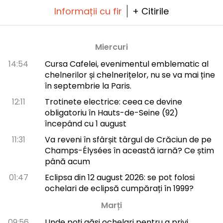
Informații cu fir
+ Citirile
Miercuri
14:54
Cursa Cafelei, evenimentul emblematic al
chelnerilor și chelnerițelor, nu se va mai ține
în septembrie la Paris.
12:11
Trotinete electrice: ceea ce devine
obligatoriu în Hauts-de-Seine (92)
începând cu 1 august
11:31
Va reveni în sfârșit târgul de Crăciun de pe
Champs-Élysées în această iarnă? Ce știm
până acum
01:47
Eclipsa din 12 august 2026: se pot folosi
ochelari de eclipsă cumpărați în 1999?
Marți
09:56
Unde poți găsi ochelari pentru a privi