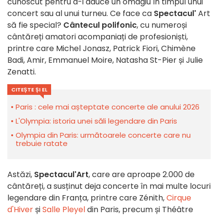
cunoscut pentru a-i aduce un omagiu în timpul unui
concert sau al unui turneu. Ce face ca
Spectacul'
Art
să fie special?
Cântecul polifonic
, cu numeroși
cântăreți amatori acompaniați de profesioniști,
printre care Michel Jonasz, Patrick Fiori, Chimène
Badi, Amir, Emmanuel Moire, Natasha St-Pier și Julie
Zenatti.
CITEȘTE ȘI EL
Paris : cele mai așteptate concerte ale anului 2026
L'Olympia: istoria unei săli legendare din Paris
Olympia din Paris: următoarele concerte care nu
trebuie ratate
Astăzi,
Spectacul'Art
, care are aproape 2.000 de
cântăreți, a susținut deja concerte în mai multe locuri
legendare din Franța, printre care Zénith,
Cirque
d'Hiver
și
Salle Pleyel
din Paris, precum și Théâtre