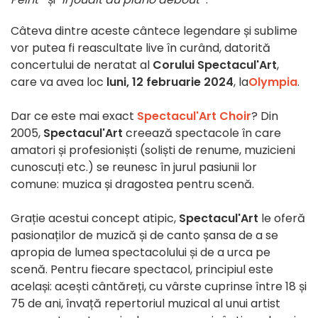
Câteva dintre aceste cântece legendare și sublime
vor putea fi reascultate live în curând, datorită
concertului de neratat al
Corului Spectacul'Art
,
care va avea loc
luni, 12 februarie 2024
, la
Olympia
.
Dar ce este mai exact
Spectacul'Art Choir
? Din
2005,
Spectacul'Art
creează spectacole în care
amatori și profesioniști (soliști de renume, muzicieni
cunoscuți etc.) se reunesc în jurul pasiunii lor
comune: muzica și dragostea pentru scenă.
Grație acestui concept atipic,
Spectacul'Art
le oferă
pasionaților de muzică și de canto șansa de a se
apropia de lumea spectacolului și de a urca pe
scenă. Pentru fiecare spectacol, principiul este
același: acești cântăreți, cu vârste cuprinse între 18 și
75 de ani, învață repertoriul muzical al unui artist