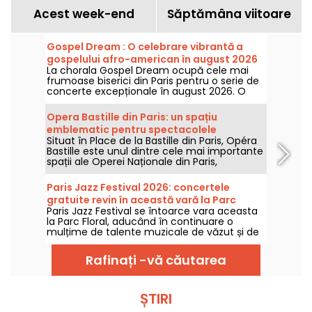
Acest week-end
Săptămâna viitoare
Gospel Dream : O celebrare vibrantă a
gospelului afro-american în august 2026
La chorala Gospel Dream ocupă cele mai
la Paris
frumoase biserici din Paris pentru o serie de
concerte excepționale în august 2026. O
experiență muzicală unică care
sărbătorește speranța, unitatea și reziliența
Opera Bastille din Paris: un spațiu
prin cântecele autentice ale Bisericii Afro-
emblematic pentru spectacolele
Americane.
Situat în Place de la Bastille din Paris, Opéra
contemporane de operă
Bastille este unul dintre cele mai importante
spații ale Operei Naționale din Paris,
specializată în spectacole de operă și balet
pe tot parcursul anului. Inaugurat în 1989,
Paris Jazz Festival 2026: concertele
acest edificiu modern găzduiește anual un
gratuite revin în această vară la Parc
public numeros și reprezintă un punct de
Paris Jazz Festival se întoarce vara aceasta
Floral, programul
referință pentru iubitorii de muzică lirică și
la Parc Floral, aducând în continuare o
dans în capitală.
mulțime de talente muzicale de văzut și de
ascultat într-un cadru bucolic. Iată
programul concertelor gratuite, de
Rafinați -vă căutarea
descoperit între 24 iunie și 6 septembrie
2026!
ȘTIRI