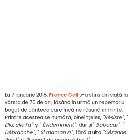
La 7 ianuarie 2018,
France Gall
s-a stins din viață la
vârsta de 70 de ani, lăsând în urmă un repertoriu
bogat de cântece care încă ne răsună în minte.
Printre acestea se numără, bineînțeles,
"Résiste
", "
Ella, elle l'a
" și "
Évidemment
", dar și "
Babacar
", "
Débranche
", "
Si maman si
", fără a uita
"Cézanne
Peint
" și
"Il jouait du piano debout
".