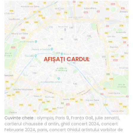
AFIȘAȚI CARDUL
Cuvinte cheie :
olympia
,
Paris 9
,
Franța Gall
,
julie zenatti
,
cartierul chaussée d antin
,
ghid concert 2024
,
concert
Februarie 2024
,
paris
,
concert Ghidul artistului vorbitor de