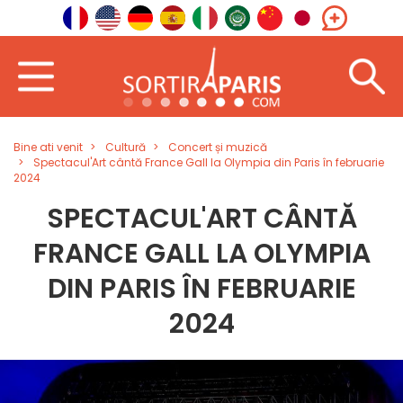
Bine ati venit
Cultură
Concert și muzică
Spectacul'Art cântă France Gall la Olympia din Paris în februarie
2024
SPECTACUL'ART CÂNTĂ
FRANCE GALL LA OLYMPIA
DIN PARIS ÎN FEBRUARIE
2024