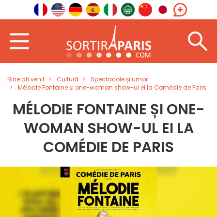
Bine ati venit
Cultură
Spectacole și umor
Mélodie Fontaine și one-woman show-ul ei la Comédie de Paris
MÉLODIE FONTAINE ȘI ONE-
WOMAN SHOW-UL EI LA
COMÉDIE DE PARIS