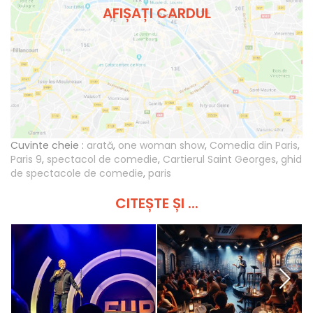
AFIȘAȚI CARDUL
Cuvinte cheie :
arată
,
one woman show
,
Comedia din Paris
,
Paris 9
,
spectacol de comedie
,
Cartierul Saint Georges
,
ghid
de spectacole de comedie
,
paris
CITEȘTE ȘI ...