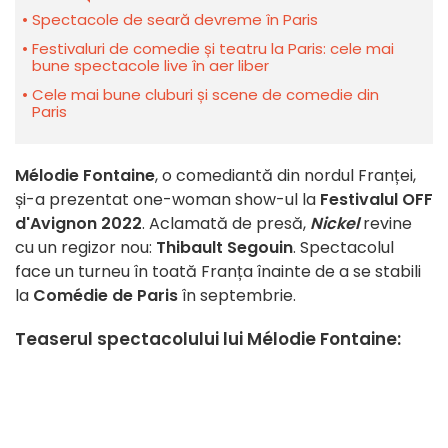
Spectacole de seară devreme în Paris
Festivaluri de comedie și teatru la Paris: cele mai
bune spectacole live în aer liber
Cele mai bune cluburi și scene de comedie din
Paris
Mélodie Fontaine
, o comediantă din nordul Franței,
și-a prezentat one-woman show-ul la
Festivalul OFF
d'Avignon 2022
.
Aclamată
de presă,
Nickel
revine
cu un regizor nou:
Thibault Segouin
. Spectacolul
face un turneu în toată Franța înainte de a se stabili
la
Comédie de Paris
în septembrie.
Teaserul spectacolului lui Mélodie Fontaine: