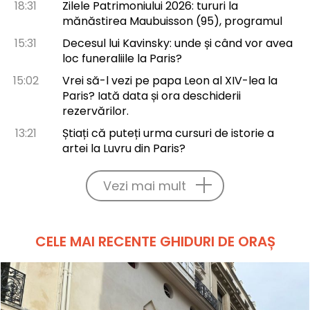
18:31
Zilele Patrimoniului 2026: tururi la
mănăstirea Maubuisson (95), programul
15:31
Decesul lui Kavinsky: unde și când vor avea
loc funeraliile la Paris?
15:02
Vrei să-l vezi pe papa Leon al XIV-lea la
Paris? Iată data și ora deschiderii
rezervărilor.
13:21
Știați că puteți urma cursuri de istorie a
artei la Luvru din Paris?
Vezi mai mult
CELE MAI RECENTE GHIDURI DE ORAȘ