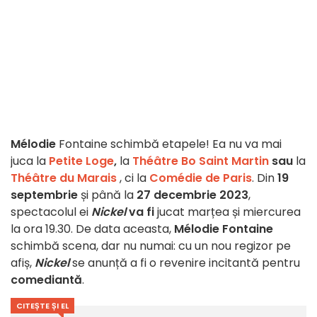
Mélodie
Fontaine schimbă etapele! Ea nu va mai
juca la
Petite Loge
,
la
Théâtre Bo Saint Martin
sau
la
Théâtre du Marais
, ci la
Comédie de Paris
.
Din
19
septembrie
și până la
27 decembrie 2023
,
spectacolul ei
Nickel
va fi
jucat marțea și miercurea
la ora 19.30. De data aceasta,
Mélodie Fontaine
schimbă scena, dar nu numai: cu un nou regizor pe
afiș,
Nickel
se anunță a fi o revenire incitantă pentru
comediantă
.
CITEȘTE ȘI EL