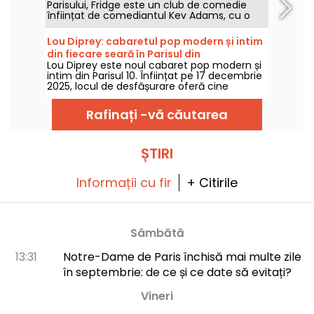
Parisului, Fridge este un club de comedie
înființat de comediantul Kev Adams, cu o
scenă de stand-up pe care evoluează
talente actuale și viitoare, precum și un bar
Lou Diprey: cabaretul pop modern și intim
cu cocktailuri creative și un restaurant.
din fiecare seară în Parisul din
Lou Diprey este noul cabaret pop modern și
arondismentul 10
intim din Parisul 10. Înființat pe 17 decembrie
2025, locul de desfășurare oferă cine
bistronomice, spectacole coregrafice și
petreceri after-hours pline de energie, într-o
Rafinați -vă căutarea
atmosferă discretă concepută pentru o
experiență nocturnă contemporană. Sunteți
gata pentru o aventură artistică ieșită din
comun?
ȘTIRI
Informații cu fir
+ Citirile
Sâmbătă
13:31
Notre-Dame de Paris închisă mai multe zile
în septembrie: de ce și ce date să evitați?
Vineri