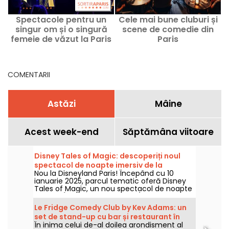
Spectacole pentru un
Cele mai bune cluburi și
F
singur om și o singură
scene de comedie din
femeie de văzut la Paris
Paris
acum și în lunile
următoare
COMENTARII
Astăzi
Mâine
Acest week-end
Săptămâna viitoare
Disney Tales of Magic: descoperiți noul
spectacol de noapte imersiv de la
Nou la Disneyland Paris! Începând cu 10
Disneyland Paris
ianuarie 2025, parcul tematic oferă Disney
Tales of Magic, un nou spectacol de noapte
imersiv. În program: proiecții (nu doar pe
castel), efecte de lumină și, ca întotdeauna,
Le Fridge Comedy Club by Kev Adams: un
scene inspirate din filmele Disney și Pixar!
set de stand-up cu bar și restaurant în
În inima celui de-al doilea arondisment al
Paris, părerea noastră