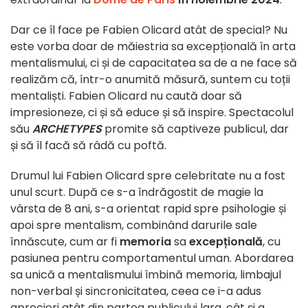
Dar ce îl face pe Fabien Olicard atât de special? Nu
este vorba doar de măiestria sa excepțională în arta
mentalismului, ci și de capacitatea sa de a ne face să
realizăm că, într-o anumită măsură, suntem cu toții
mentaliști. Fabien Olicard nu caută doar să
impresioneze, ci și să educe și să inspire. Spectacolul
său
ARCHETYPES
promite să captiveze publicul, dar
și să îl facă să râdă cu poftă.
Drumul lui Fabien Olicard spre celebritate nu a fost
unul scurt. După ce s-a îndrăgostit de magie la
vârsta de 8 ani, s-a orientat rapid spre psihologie și
apoi spre mentalism, combinând darurile sale
înnăscute, cum ar fi
memoria
sa
excepțională
, cu
pasiunea pentru comportamentul uman. Abordarea
sa unică a mentalismului îmbină memoria, limbajul
non-verbal și sincronicitatea, ceea ce i-a adus
aprecieri atât din partea publicului larg, cât și a