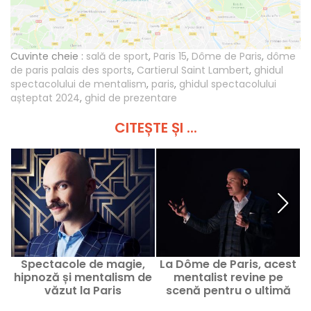
Cuvinte cheie :
sală de sport
,
Paris 15
,
Dôme de Paris
,
dôme
de paris palais des sports
,
Cartierul Saint Lambert
,
ghidul
spectacolului de mentalism
,
paris
,
ghidul spectacolului
așteptat 2024
,
ghid de prezentare
CITEȘTE ȘI ...
Spectacole de magie,
La Dôme de Paris, acest
hipnoză și mentalism de
mentalist revine pe
văzut la Paris
scenă pentru o ultimă
reprezentație plină de