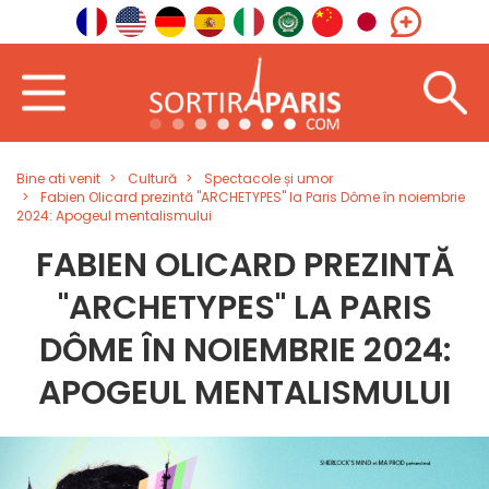
Bine ati venit
Cultură
Spectacole și umor
Fabien Olicard prezintă "ARCHETYPES" la Paris Dôme în noiembrie
2024: Apogeul mentalismului
FABIEN OLICARD PREZINTĂ
"ARCHETYPES" LA PARIS
DÔME ÎN NOIEMBRIE 2024:
APOGEUL MENTALISMULUI