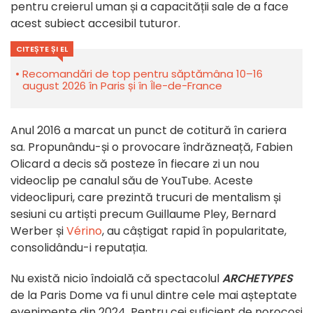
pentru creierul uman și a capacității sale de a face
acest subiect accesibil tuturor.
CITEȘTE ȘI EL
Recomandări de top pentru săptămâna 10–16
august 2026 în Paris și în Île-de-France
Anul 2016 a marcat un punct de cotitură în cariera
sa. Propunându-și o provocare îndrăzneață, Fabien
Olicard a decis să posteze în fiecare zi un nou
videoclip pe canalul său de YouTube. Aceste
videoclipuri, care prezintă trucuri de mentalism și
sesiuni cu artiști precum Guillaume Pley, Bernard
Werber și
Vérino
, au câștigat rapid în popularitate,
consolidându-i reputația.
Nu există nicio îndoială că spectacolul
ARCHETYPES
de la Paris Dome va fi unul dintre cele mai așteptate
evenimente din 2024. Pentru cei suficient de norocoși