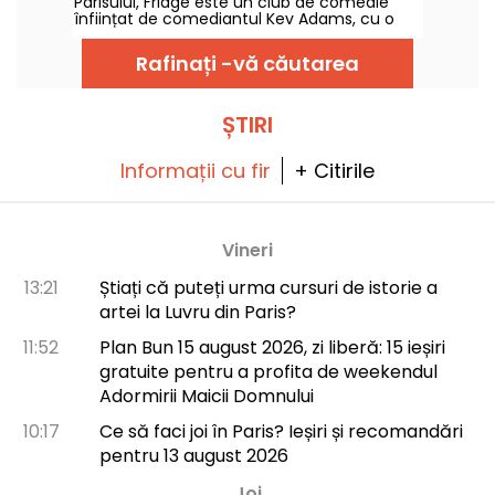
Parisului, Fridge este un club de comedie
înființat de comediantul Kev Adams, cu o
scenă de stand-up pe care evoluează
talente actuale și viitoare, precum și un bar
Rafinați -vă căutarea
cu cocktailuri creative și un restaurant.
ȘTIRI
Informații cu fir
+ Citirile
Vineri
13:21
Știați că puteți urma cursuri de istorie a
artei la Luvru din Paris?
11:52
Plan Bun 15 august 2026, zi liberă: 15 ieșiri
gratuite pentru a profita de weekendul
Adormirii Maicii Domnului
10:17
Ce să faci joi în Paris? Ieșiri și recomandări
pentru 13 august 2026
Joi