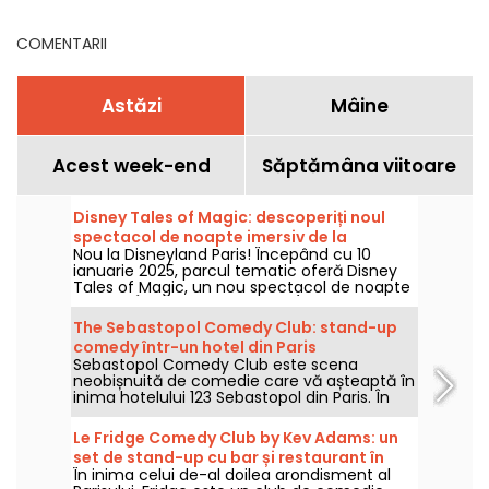
culoare.
COMENTARII
Astăzi
Mâine
Acest week-end
Săptămâna viitoare
Disney Tales of Magic: descoperiți noul
spectacol de noapte imersiv de la
Nou la Disneyland Paris! Începând cu 10
Disneyland Paris
ianuarie 2025, parcul tematic oferă Disney
Tales of Magic, un nou spectacol de noapte
imersiv. În program: proiecții (nu doar pe
castel), efecte de lumină și, ca întotdeauna,
The Sebastopol Comedy Club: stand-up
scene inspirate din filmele Disney și Pixar!
comedy într-un hotel din Paris
Sebastopol Comedy Club este scena
neobișnuită de comedie care vă așteaptă în
inima hotelului 123 Sebastopol din Paris. În
inima unui hotel, în fiecare weekend veți
găsi o scenă de stand-up găzduită de artiști
Le Fridge Comedy Club by Kev Adams: un
consacrați.
set de stand-up cu bar și restaurant în
În inima celui de-al doilea arondisment al
Paris, părerea noastră