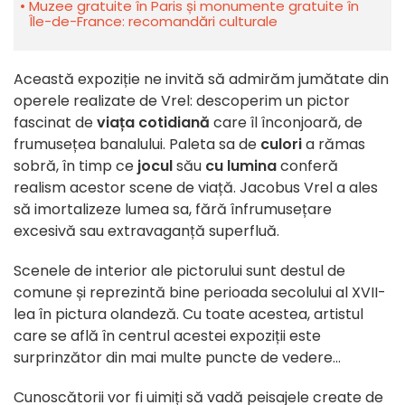
Muzee gratuite în Paris și monumente gratuite în
Île-de-France: recomandări culturale
Această expoziție ne invită să admirăm jumătate din
operele realizate de Vrel: descoperim un pictor
fascinat de
viața cotidiană
care îl înconjoară, de
frumusețea banalului. Paleta sa de
culori
a rămas
sobră, în timp ce
jocul
său
cu lumina
conferă
realism acestor scene de viață. Jacobus Vrel a ales
să imortalizeze lumea sa, fără înfrumusețare
excesivă sau extravaganță superfluă.
Scenele de interior ale pictorului sunt destul de
comune și reprezintă bine perioada secolului al XVII-
lea în pictura olandeză. Cu toate acestea, artistul
care se află în centrul acestei expoziții este
surprinzător din mai multe puncte de vedere...
Cunoscătorii vor fi uimiți să vadă peisajele create de