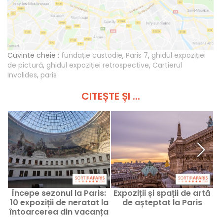
Cuvinte cheie :
fundație custodie
,
Paris 7
,
ghidul expoziției
de pictură
,
ghidul expoziției retrospective
,
Cartierul
Invalides
,
paris
CITEȘTE ȘI ...
Începe sezonul la Paris:
Expoziții și spații de artă
10 expoziții de neratat la
de așteptat la Paris
întoarcerea din vacanța