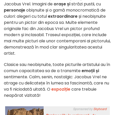
Jacobus Vrel. Imagini de
orașe și
străzi pustii, cu
personaje
obișnuite și o gamă monocromatică de
culori: alegeri cu totul
extraordinare
și neobișnuite
pentru un pictor din epoca sa. Multe elemente
originale fac din Jacobus Vrel un pictor profund
modern și inclasabil. Traseul expoziției, care include
mai multe picturi ale unor contemporani ai pictorului,
demonstrează în mod clar singularitatea acestui
artist.
Clasice sau neobișnuite, toate picturile artistului au în
comun capacitatea sa de a transmite
emoții și
sentimente. Calm, senin, nostalgic: Jacobus Vrel ne
atrage cu delicatețe în lumea sa fascinantă, care nu
va fi niciodată uitată. O
expoziție
care trebuie
neapărat vizitată!