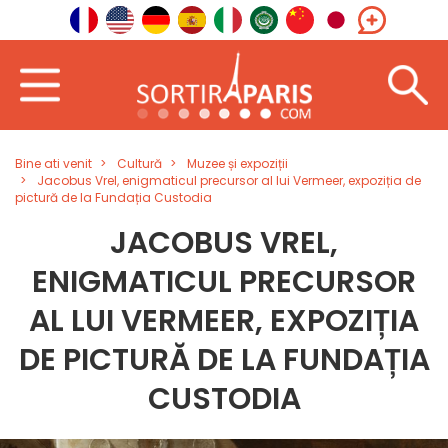
Bine ati venit
Cultură
Muzee și expoziții
Jacobus Vrel, enigmaticul precursor al lui Vermeer, expoziția de
pictură de la Fundația Custodia
JACOBUS VREL,
ENIGMATICUL PRECURSOR
AL LUI VERMEER, EXPOZIȚIA
DE PICTURĂ DE LA FUNDAȚIA
CUSTODIA