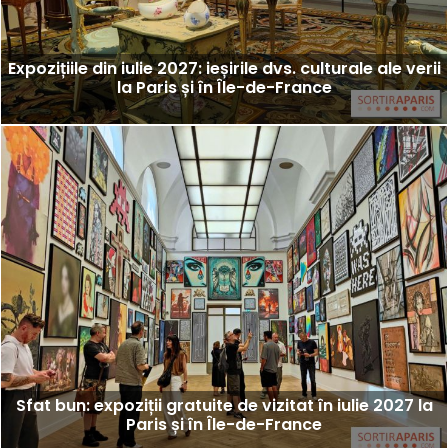
Expozițiile din iulie 2027: ieșirile dvs. culturale ale verii
la Paris și în Île-de-France
Sfat bun: expoziții gratuite de vizitat în iulie 2027 la
Paris și în Île-de-France