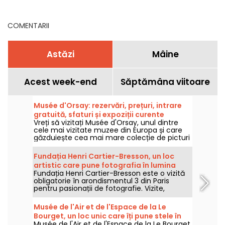
de vară
COMENTARII
Astăzi
Mâine
Acest week-end
Săptămâna viitoare
Musée d'Orsay: rezervări, prețuri, intrare
gratuită, sfaturi și expoziții curente
Vreți să vizitați Musée d'Orsay, unul dintre
cele mai vizitate muzee din Europa și care
găzduiește cea mai mare colecție de picturi
impresioniste din lume? Avem toate
sfaturile și trucurile de care aveți nevoie,
Fundația Henri Cartier-Bresson, un loc
operele de descoperit, expozițiile care au loc
artistic care pune fotografia în lumina
în acest moment, precum și prețurile și
Fundația Henri Cartier-Bresson este o vizită
reflectoarelor la Paris
intrarea gratuită pe care le puteți obține
obligatorie în arondismentul 3 din Paris
pentru cele mai bune descoperiri în cele
pentru pasionații de fotografie. Vizite,
mai bune condiții.
expoziții, aflați ce este nou la această
instituție culturală.
Musée de l'Air et de l'Espace de la Le
Bourget, un loc unic care îți pune stele în
Musée de l'Air et de l'Espace de la Le Bourget
ochi