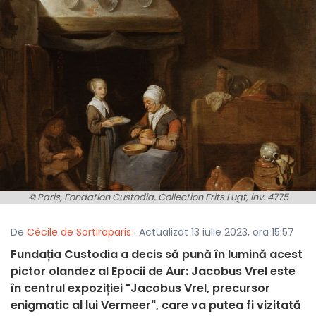
© Paris, Fondation Custodia, Collection Frits Lugt, inv. 4775
De
Cécile de Sortiraparis
· Actualizat 13 iulie 2023, ora 15:57
Fundația Custodia a decis să pună în lumină acest
pictor olandez al Epocii de Aur: Jacobus Vrel este
în centrul expoziției "Jacobus Vrel, precursor
enigmatic al lui Vermeer", care va putea fi vizitată