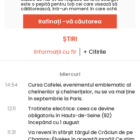
este o pepită pentru toți cei care visează să
călătorească, într-un moment în care ochii
lumii sunt ațintiți asupra lui Marte, a Lunii și a
ISS. Aici puteți redescoperi gratuit avioanele
Rafinați -vă căutarea
folosite în cucerirea aerului și a spațiului și
puteți chiar urca la bordul unor aparate
legendare!
ȘTIRI
Informații cu fir
+ Citirile
Miercuri
14:54
Cursa Cafelei, evenimentul emblematic al
chelnerilor și chelnerițelor, nu se va mai ține
în septembrie la Paris.
12:11
Trotinete electrice: ceea ce devine
obligatoriu în Hauts-de-Seine (92)
începând cu 1 august
11:31
Va reveni în sfârșit târgul de Crăciun de pe
Champs-Élysées în această iarnă? Ce știm