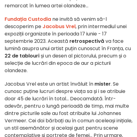
remarcat în lumea artei olandeze...
Fundația Custodia
ne invită să venim să-l
descoperim pe
Jacobus Vrel
, prin intermediul unei
expoziții organizate în perioada 17 iunie - 17
septembrie 2023. Această
retrospectivă
va face
lumină asupra unui artist puțin cunoscut în Franța, cu
22 de tablouri
și un desen al pictorului, precum și o
selecție de lucrări din epoca de aur a picturii
olandeze.
Jacobus Vrel este un artist învăluit în
mister
. Se
cunosc puține lucruri despre viața sa și i se atribuie
doar 45 de lucrări în total... Deocamdată. Într-
adevăr, pentru o lungă perioadă de timp, mai multe
dintre picturile sale au fost atribuite lui Johannes
Vermeer. Cei doi bărbați au în comun aceleași inițiale,
un stil asemănător și același gust pentru scene
contemplative și portrete de femei... Prin urmare,