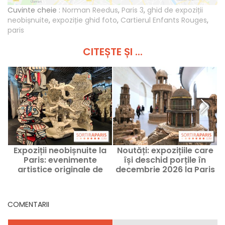
Cuvinte cheie :
Norman Reedus
,
Paris 3
,
ghid de expoziții
neobișnuite
,
expoziție ghid foto
,
Cartierul Enfants Rouges
,
paris
CITEȘTE ȘI ...
Expoziții neobișnuite la
Noutăți: expozițiile care
Paris: evenimente
își deschid porțile în
artistice originale de
decembrie 2026 la Paris
L
văzut în acest moment
și în Île-de-France
COMENTARII