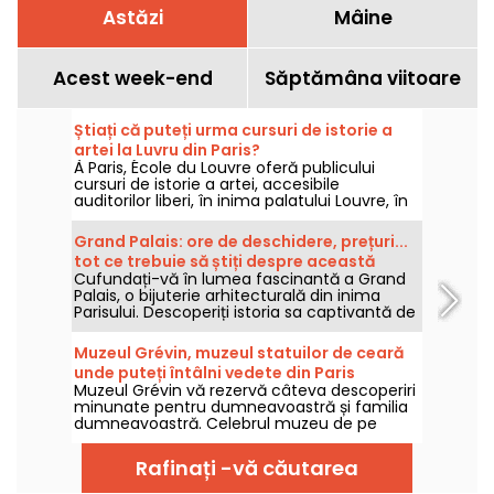
Astăzi
Mâine
Acest week-end
Săptămâna viitoare
Știați că puteți urma cursuri de istorie a
artei la Luvru din Paris?
À Paris, École du Louvre oferă publicului
cursuri de istorie a artei, accesibile
auditorilor liberi, în inima palatului Louvre, în
fiecare an, din septembrie până în iunie.
Conferințe gratuite sunt, de asemenea,
Grand Palais: ore de deschidere, prețuri...
organizate ocazional de muzeu. Ca să devii
tot ce trebuie să știți despre această
un adevărat specialist în istoria artei!
Cufundați-vă în lumea fascinantă a Grand
bijuterie arhitecturală de pe Champs-
Palais, o bijuterie arhitecturală din inima
Elysées
Parisului. Descoperiți istoria sa captivantă de
la Expoziția Universală din 1900 și explorați
arhitectura sa, un amestec de clasicism și
Muzeul Grévin, muzeul statuilor de ceară
Art Nouveau. Cu peste 2 milioane de
unde puteți întâlni vedete din Paris
vizitatori pe an, această clădire
Muzeul Grévin vă rezervă câteva descoperiri
emblematică este o destinație obligatorie
minunate pentru dumneavoastră și familia
pentru arta și cultura franceză. Ore de
dumneavoastră. Celebrul muzeu de pe
deschidere, prețuri, informații practice... le
bulevardul Montmartre vă așteaptă cu o
avem pe toate!
listă de vedete din ce în ce mai numeroasă.
Rafinați -vă căutarea
Scenografia, reproiectată în mod constant,
vă oferă o vizită îmbogățită, modernă și mai