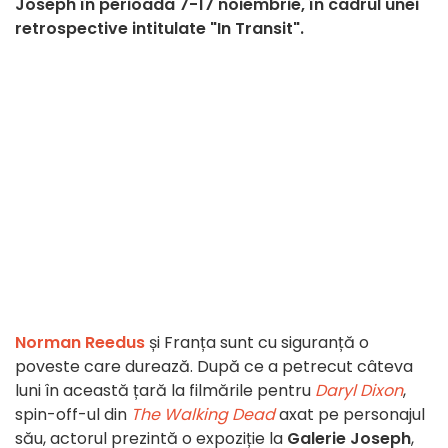
Joseph în perioada 7-17 noiembrie, în cadrul unei
retrospective intitulate "In Transit".
Norman Reedus
și Franța sunt cu siguranță o
poveste care durează. După ce a petrecut câteva
luni în această țară la filmările pentru
Daryl Dixon
,
spin-off-ul din
The Walking Dead
axat pe personajul
său, actorul prezintă o expoziție la
Galerie Joseph
,