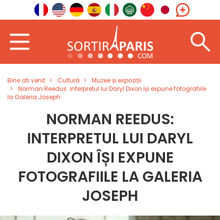
Bine ati venit
Cultură
Muzee și expoziții
Norman Reedus: interpretul lui Daryl Dixon își expune fotografiile
la Galeria Joseph
NORMAN REEDUS:
INTERPRETUL LUI DARYL
DIXON ÎȘI EXPUNE
FOTOGRAFIILE LA GALERIA
JOSEPH