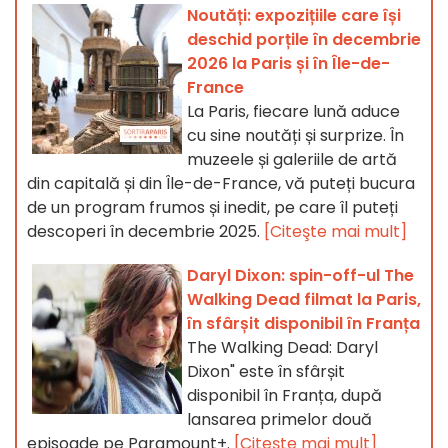
Noutăți: expozițiile care își
deschid porțile în decembrie
2026 la Paris și în Île-de-
France
La Paris, fiecare lună aduce
cu sine noutăți și surprize. În
muzeele și galeriile de artă
din capitală și din Île-de-France, vă puteți bucura
de un program frumos și inedit, pe care îl puteți
descoperi în decembrie 2025.
[Citeşte mai mult]
Daryl Dixon: spin-off-ul The
Walking Dead filmat la Paris,
în sfârșit disponibil în Franța
The Walking Dead: Daryl
Dixon" este în sfârșit
disponibil în Franța, după
lansarea primelor două
episoade pe Paramount+.
[Citeşte mai mult]