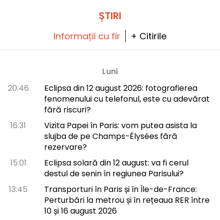
interactivă ca niciodată.
ȘTIRI
Informații cu fir
+ Citirile
Luni
20:46
Eclipsa din 12 august 2026: fotografierea
fenomenului cu telefonul, este cu adevărat
fără riscuri?
16:31
Vizita Papei în Paris: vom putea asista la
slujba de pe Champs-Élysées fără
rezervare?
15:01
Eclipsa solară din 12 august: va fi cerul
destul de senin în regiunea Parisului?
13:45
Transporturi în Paris și în Île-de-France:
Perturbări la metrou și în rețeaua RER între
10 și 16 august 2026