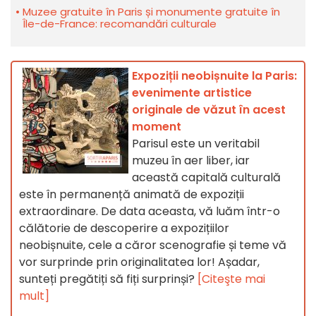
Muzee gratuite în Paris și monumente gratuite în
Île-de-France: recomandări culturale
Expoziții neobișnuite la Paris:
evenimente artistice
originale de văzut în acest
moment
Parisul este un veritabil
muzeu în aer liber, iar
această capitală culturală
este în permanență animată de expoziții
extraordinare. De data aceasta, vă luăm într-o
călătorie de descoperire a expozițiilor
neobișnuite, cele a căror scenografie și teme vă
vor surprinde prin originalitatea lor! Așadar,
sunteți pregătiți să fiți surprinși?
[Citeşte mai
mult]