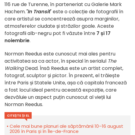
116 rue de Turenne, în parteneriat cu Galerie Mark
Hachem.
"In Transit
" este o colecție de fotografii în
care artistul se concentrează asupra marginilor,
atmosferelor ciudate și străzilor goale. Aceste
fotografii alb-negru pot fi văzute între
7 și 17
noiembrie
.
Norman Reedus este cunoscut mai ales pentru
activitatea sa ca actor, în special în serialul
The
Walking
Dead. Însă Reedus este un artist complet,
fotograf, sculptor și pictor. În prezent, el trăiește
între Paris și Statele Unite, așa că capitala franceză
a fost locul ideal pentru această expoziție, care
dezvăluie un aspect puțin cunoscut al vieții lui
Norman Reedus.
CITEȘTE ȘI EL
Cele mai bune planuri ale săptămânii 10–16 august
2026 în Paris și în Île-de-France