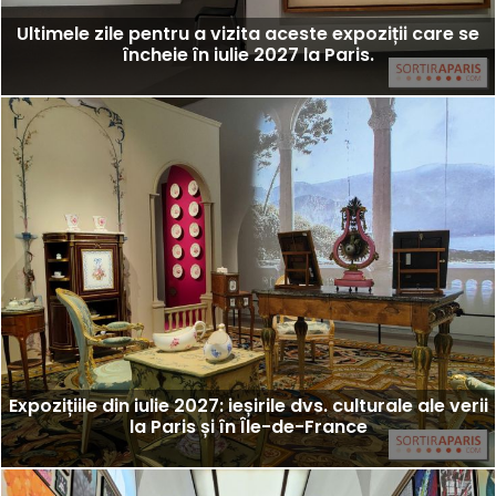
Ultimele zile pentru a vizita aceste expoziții care se
încheie în iulie 2027 la Paris.
Expozițiile din iulie 2027: ieșirile dvs. culturale ale verii
la Paris și în Île-de-France