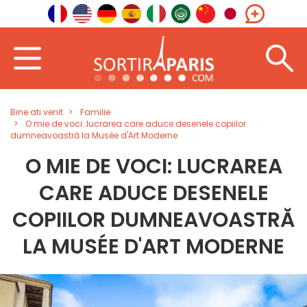
Bine ati venit
Familie
O mie de voci: lucrarea care aduce desenele copiilor
dumneavoastră la Musée d'Art Moderne
O MIE DE VOCI: LUCRAREA
CARE ADUCE DESENELE
COPIILOR DUMNEAVOASTRĂ
LA MUSÉE D'ART MODERNE