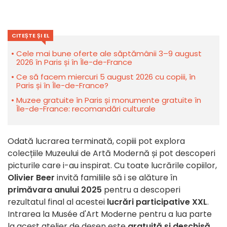
CITEȘTE ȘI EL
Cele mai bune oferte ale săptămânii 3–9 august
2026 în Paris și în Île-de-France
Ce să facem miercuri 5 august 2026 cu copiii, în
Paris și în Île-de-France?
Muzee gratuite în Paris și monumente gratuite în
Île-de-France: recomandări culturale
Odată lucrarea terminată, copiii pot explora
colecțiile Muzeului de Artă Modernă și pot descoperi
picturile care i-au inspirat. Cu toate lucrările copiilor,
Olivier Beer
invită familiile să i se alăture în
primăvara anului 2025
pentru a descoperi
rezultatul final al acestei
lucrări participative XXL
.
Intrarea la Musée d'Art Moderne pentru a lua parte
la acest atelier de desen este
gratuită și deschisă