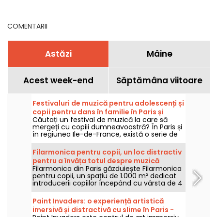
văzut în acest moment
COMENTARII
Astăzi
Mâine
Acest week-end
Săptămâna viitoare
Festivaluri de muzică pentru adolescenți și
copii pentru dans în familie în Paris și
Căutați un festival de muzică la care să
regiunea Ile-de-France
mergeți cu copiii dumneavoastră? În Paris și
în regiunea Ile-de-France, există o serie de
evenimente pentru familii, iar adolescenții și
copiii mici sunt bineveniți! Aruncăm o privire
Filarmonica pentru copii, un loc distractiv
asupra acestor evenimente destinate
pentru a învăța totul despre muzică
familiilor.
Filarmonica din Paris găzduiește Filarmonica
pentru copii, un spațiu de 1.000 m² dedicat
introducerii copiilor începând cu vârsta de 4
ani în muzică. De la copii mici la copii mai
mari, există ceva pentru toată lumea în
Paint Invaders: o experiență artistică
acest spațiu prietenos pentru copii!
imersivă și distractivă cu slime în Paris -