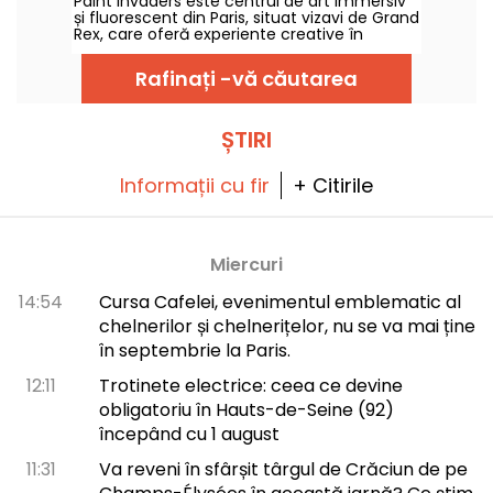
Paint Invaders este centrul de art immersiv
recenzia noastră
și fluorescent din Paris, situat vizavi de Grand
Rex, care oferă experiente creative în
domeniul picturii și Action Painting din data
de 24 octombrie 2025. Începând cu 5 martie
Rafinați -vă căutarea
2026, locul va introduce noua activitate
Slime Fluo, o activitate ludică și senzorială
sub lumina UV, destinată copiilor de peste 5
ani, unde fiecare participat își creează
ȘTIRI
propriul slime fluorescent și pleacă acasă cu
el.
Informații cu fir
+ Citirile
Miercuri
14:54
Cursa Cafelei, evenimentul emblematic al
chelnerilor și chelnerițelor, nu se va mai ține
în septembrie la Paris.
12:11
Trotinete electrice: ceea ce devine
obligatoriu în Hauts-de-Seine (92)
începând cu 1 august
11:31
Va reveni în sfârșit târgul de Crăciun de pe