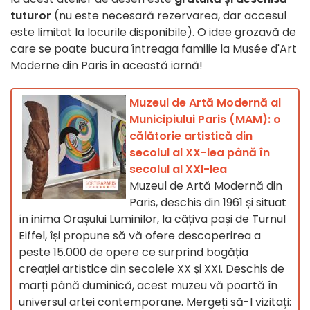
tuturor
(nu este necesară rezervarea, dar accesul
este limitat la locurile disponibile). O idee grozavă de
care se poate bucura întreaga familie la Musée d'Art
Moderne din Paris în această iarnă!
Muzeul de Artă Modernă al
Municipiului Paris (MAM): o
călătorie artistică din
secolul al XX-lea până în
secolul al XXI-lea
Muzeul de Artă Modernă din
Paris, deschis din 1961 și situat
în inima Orașului Luminilor, la câțiva pași de Turnul
Eiffel, își propune să vă ofere descoperirea a
peste 15.000 de opere ce surprind bogăția
creației artistice din secolele XX și XXI. Deschis de
marți până duminică, acest muzeu vă poartă în
universul artei contemporane. Mergeți să-l vizitați: