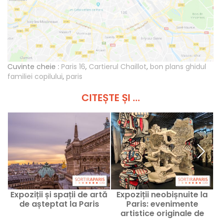
Cuvinte cheie :
Paris 16
,
Cartierul Chaillot
,
bon plans ghidul
familiei copilului
,
paris
CITEȘTE ȘI ...
Expoziții și spații de artă
Expoziții neobișnuite la
de așteptat la Paris
Paris: evenimente
artistice originale de