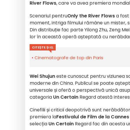
River Flows
, care va avea premiera mondială 
Scenariul pentru
Only the River Flows
a fost
moment, intriga filmului rămâne un mister, stâ
Din distribuție fac parte Yilong Zhu, Zeng Mei
lor în această operă așteptată cu nerăbda
CITEȘTE ȘI EL
Cinematografe de top din Paris
Wei Shujun
este cunoscut pentru viziunea sa 
moderne din China. Publicul se poate aștept
universale și oferă o perspectivă unică asupra
categoria
Un Certain
Regard atestă interesul
Cinefilii și criticii deopotrivă sunt nerăbdă
premiera
la
Festivalul de Film de la Cannes
selecția
Un Certain
Regard
fac din acesta u