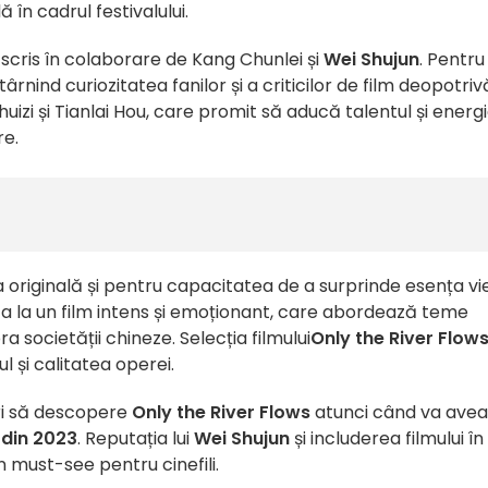
în cadrul festivalului.
 scris în colaborare de Kang Chunlei și
Wei Shujun
. Pentru
rnind curiozitatea fanilor și a criticilor de film deopotriv
huizi și Tianlai Hou, care promit să aducă talentul și energ
re.
originală și pentru capacitatea de a surprinde esența vie
a la un film intens și emoționant, care abordează teme
 societății chineze. Selecția filmului
Only the River Flow
 și calitatea operei.
tori să descopere
Only the River Flows
atunci când
va avea
 din 2023
.
Reputația lui
Wei Shujun
și includerea filmului
în
n must-see pentru cinefili
.