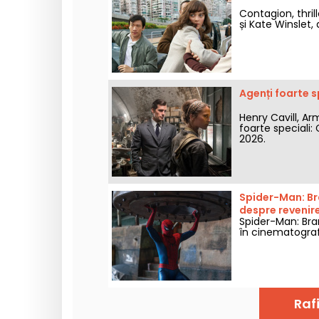
Contagion, thril
și Kate Winslet,
Agenți foarte sp
Henry Cavill, Ar
foarte speciali: 
2026.
Spider-Man: Br
despre revenire
Spider-Man: Bra
în cinematograf
Raf