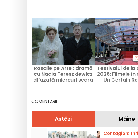
Rosalie pe Arte : dramă
Festivalul de la
cu Nadia Tereszkiewicz
2026: Filmele în 
difuzată miercuri seara
Un Certain R
COMENTARII
Astăzi
Mâine
Contagion: thri