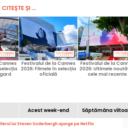
CITEȘTE ȘI ...
 Cannes
Festivalul de la Cannes
Festivalul de la Can
selecția
2026: Filmele în selecția
2026: Ultimele noutăț
egard
oficială
cele mai recente
informații despre c
de-a 79-a ediție
Acest week-end
Săptămâna viitoa
llerul lui Steven Soderbergh ajunge pe Netflix