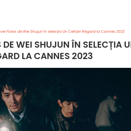
iver Flows de Wei Shujun în selecția Un Certain Regard la Cannes 2023
 DE WEI SHUJUN ÎN SELECȚIA 
GARD LA CANNES 2023