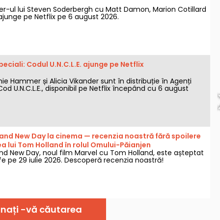
ler-ul lui Steven Soderbergh cu Matt Damon, Marion Cotillard
 ajunge pe Netflix pe 6 august 2026.
eciali: Codul U.N.C.L.E. ajunge pe Netflix
mie Hammer și Alicia Vikander sunt în distribuție în Agenți
Cod U.N.C.L.E., disponibil pe Netflix începând cu 6 august
and New Day la cinema — recenzia noastră fără spoilere
a lui Tom Holland în rolul Omului-Păianjen
nd New Day, noul film Marvel cu Tom Holland, este așteptat
e pe 29 iulie 2026. Descoperă recenzia noastră!
inați -vă căutarea