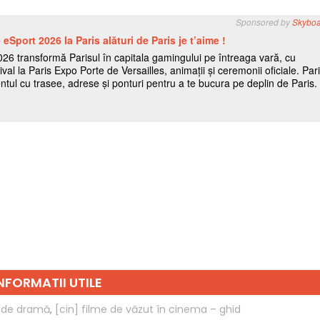
NFORMATII UTILE
d de dramă
,
[cin] filme de văzut în cinema – ghid