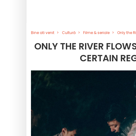
Bine ati venit
Cultură
Filme & seriale
Only the R
ONLY THE RIVER FLOWS
CERTAIN RE