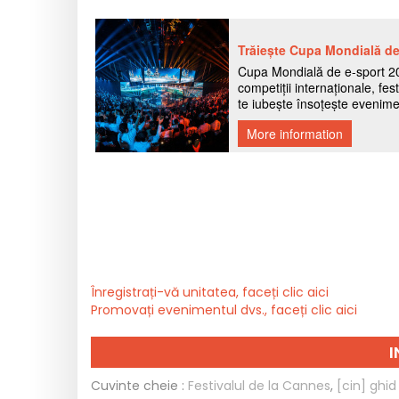
Înregistrați-vă unitatea, faceți clic aici
Promovați evenimentul dvs., faceți clic aici
I
Cuvinte cheie :
Festivalul de la Cannes
,
[cin] ghi