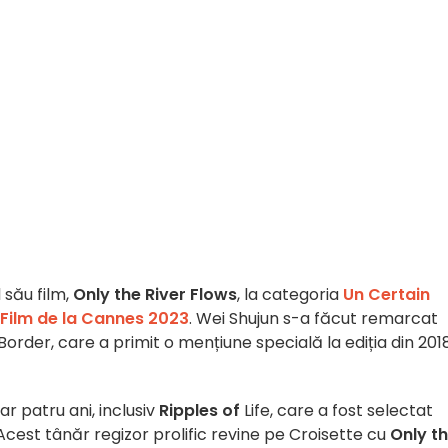
 său film,
Only the River Flows
, la categoria
Un Certain
 Film de la Cannes 2023
. Wei Shujun s-a făcut remarcat
Border, care a primit o mențiune specială la ediția din 201
ar patru ani, inclusiv
Ripples of
Life, care a fost selectat
 Acest tânăr regizor prolific revine pe Croisette cu
Only t