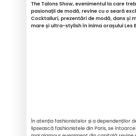
The Talons Show, evenimentul la care treb
pasionații de modă, revine cu o seară ex
Cocktailuri, prezentări de modă, dans și m
mare și ultra-stylish în inima orașului Les 
În atenția fashionistelor și a dependenților 
lipsească fashionistele din Paris, se întoar
mai glamour eveniment din capitală revine