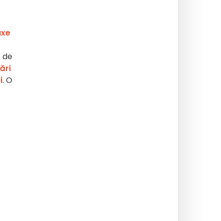
uxe
ă de
ări
i
. O