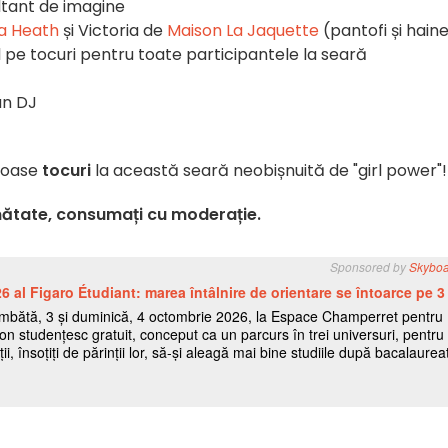
ltant de imagine
a Heath
și Victoria de
Maison La Jaquette
(pantofi și hain
l pe tocuri pentru toate participantele la seară
un DJ
umoase
tocuri
la această seară neobișnuită de "girl power"!
nătate, consumați cu moderație.