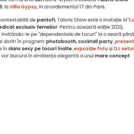
3
, la
Villa Gypsy
, în arondismentul 17 din Paris.
contestabilă de
pantofi
, Talons Show este o invitație la
"L
edicat exclusiv femeilor
. Pentru această ediție 2023,
, invitându-le pe "dependentele de tocuri" la o seară plin
e dorit! În program:
photobooth
,
cocktail party
,
prezent
e în
dans sexy pe tocuri înalte
,
expoziție foto
și
DJ setur
se vor bucura în ambianța elegantă a unui
mare concept