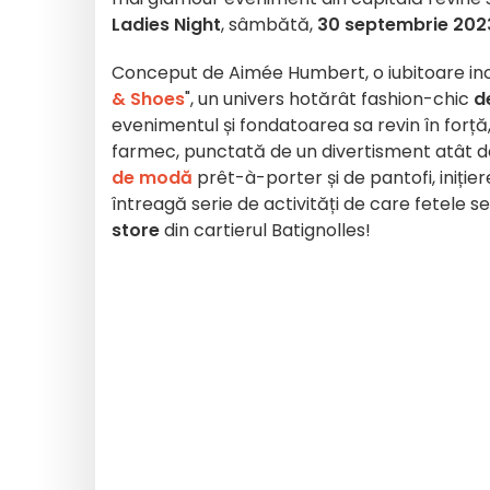
Ladies Night
, sâmbătă,
30 septembrie 202
Conceput de Aimée Humbert, o iubitoare in
& Shoes
", un univers hotărât fashion-chic
d
evenimentul și fondatoarea sa revin în forță
farmec, punctată de un divertisment atât d
de modă
prêt-à-porter și de pantofi, inițier
întreagă serie de activități de care fetele 
store
din cartierul Batignolles!