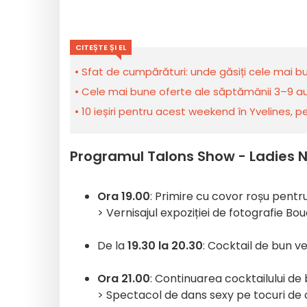
CITEȘTE ȘI EL
Sfat de cumpărături: unde găsiți cele mai bu
Cele mai bune oferte ale săptămânii 3–9 aug
10 ieșiri pentru acest weekend în Yvelines, pe
Programul Talons Show - Ladies N
Ora 19.00
: Primire cu covor roșu pentr
> Vernisajul expoziției de fotografie Bo
De la
19.30 la 20.30
: Cocktail de bun ve
Ora 21.00
: Continuarea cocktailului de
> Spectacol de dans sexy pe tocuri de 