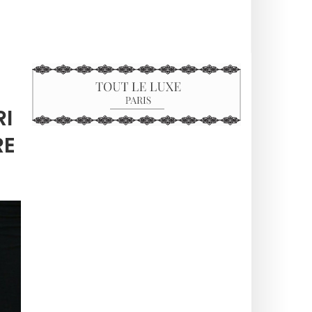
RI
RE