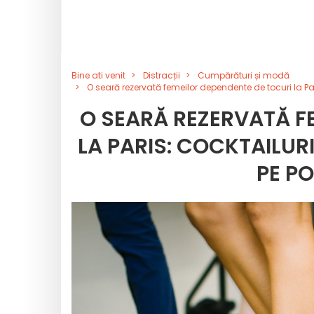
Bine ati venit
Distracții
Cumpărături și modă
O seară rezervată femeilor dependente de tocuri la Par
O SEARĂ REZERVATĂ F
LA PARIS: COCKTAILUR
PE PO