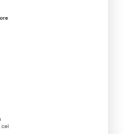
tore
ă
 cel