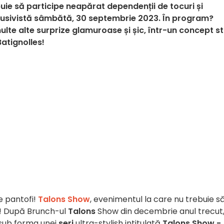
uie să participe neapărat dependenții de tocuri și
clusivistă sâmbătă, 30 septembrie 2023. În program?
ulte alte surprize glamuroase și șic, într-un concept s
Batignolles!
de pantofi!
Talons Show
, evenimentul la care nu trebuie s
ce! După Brunch-ul
Talons
Show din decembrie anul trecut,
 sub forma unei
seri
ultra-stylish intitulată
Talons Show -