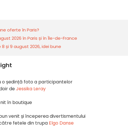
ne oferte în Paris?
ust 2026 în Paris și în Île-de-France
 8 și 9 august 2026, idei bune
ight
u o ședință foto a participantelor
udoir de
Jessika Leray
nit în boutique
 bun venit și începerea divertismentului
către fetele din trupa
Elgo Danse