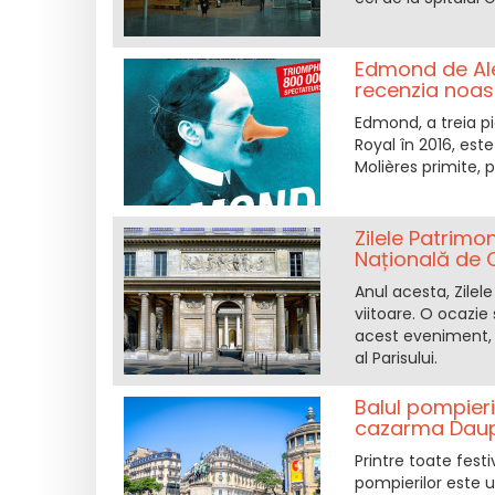
Edmond de Alex
recenzia noas
Edmond, a treia pi
Royal în 2016, este
Molières primite,
Zilele Patrimo
Națională de C
Anul acesta, Zilele
viitoare. O ocazie 
acest eveniment, 
al Parisului.
Balul pompieri
cazarma Dauph
Printre toate festi
pompierilor este u