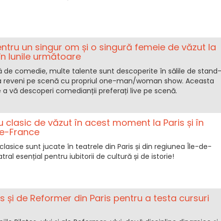
ntru un singur om și o singură femeie de văzut la
în lunile următoare
ă de comedie, multe talente sunt descoperite în sălile de stand
 a reveni pe scenă cu propriul one-man/woman show. Aceasta
 a vă descoperi comedianții preferați live pe scenă.
u clasic de văzut în acest moment la Paris și în
de-France
asice sunt jucate în teatrele din Paris și din regiunea Île-de-
ral esențial pentru iubitorii de cultură și de istorie!
es și de Reform­er din Paris pentru a testa cursuri