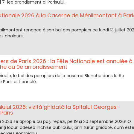
l 7-lea arondisment al Parisului.
ationale 2026 à la Caserne de Ménilmontant à Pari
ilmontant renonce à son bal des pompiers ce lundi 13 juillet 20
es chaleurs.
rs de Paris 2026 : la Fête Nationale est annulée à 
he du 9e arrondissement
nicule, le bal des pompiers de la caserne Blanche dans le 9e
 Paris est annulé.
iului 2026: vizită ghidată la Spitalul Georges-
Paris
ui 2026 se apropie cu pași repezi, pe 19 și 20 septembrie 2026! O
iți locuri adesea închise publicului, prin tururi ghidate, cum est
 Georges Pompidou.