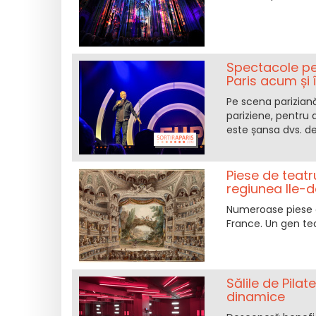
Spectacole pe
Paris acum și 
Pe scena parizian
pariziene, pentru
este șansa dvs. de
Piese de teatr
regiunea Ile-
Numeroase piese cl
France. Un gen teat
Sălile de Pilat
dinamice