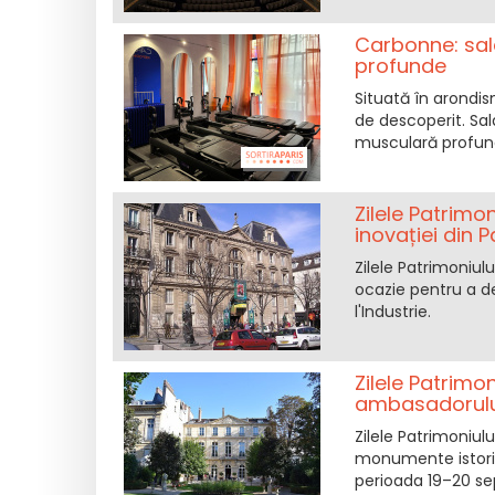
Carbonne: sal
profunde
Situată în arondism
de descoperit. Sa
musculară profundă
Zilele Patrimon
inovației din P
Zilele Patrimoniul
ocazie pentru a de
l'Industrie.
Zilele Patrimon
ambasadorului 
Zilele Patrimoniul
monumente istorice,
perioada 19–20 sep