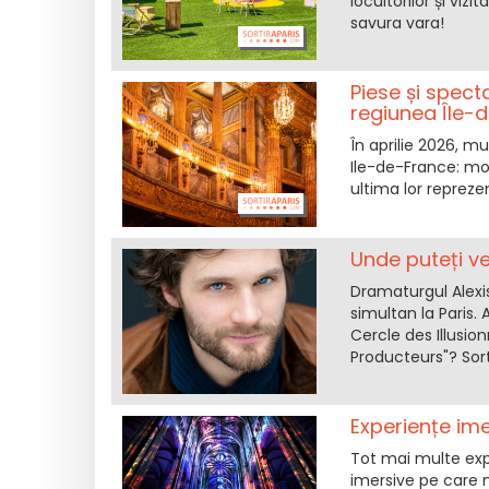
locuitorilor și vizi
savura vara!
Piese și specta
regiunea Île-
În aprilie 2026, mu
Ile-de-France: mo
ultima lor reprezen
Unde puteți ve
Dramaturgul Alexis
simultan la Paris. 
Cercle des Illusion
Producteurs"? Sort
Experiențe ime
Tot mai multe expe
imersive pe care nu