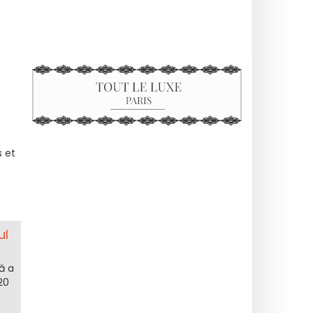
s et
ul
ă a
20