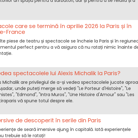
tatorilor un spațiu pentru a sărbători, dar și pentru a se relaxa și a
cole care se termină în aprilie 2026 la Paris și în
de-France
lte piese de teatru și spectacole se încheie la Paris și în regiune
mentul perfect pentru a vă asigura că nu ratați nimic înainte d
tație.
dea spectacolele lui Alexis Michalik la Paris?
 Michalik are privilegiul de a-și vedea spectacolele jucate apro
Așadar, unde puteți merge să vedeți "Le Porteur d'Histoire", "Le
nistes", "Edmond", "Intra Muros", "Une Histoire d'Amour" sau "Les
iraparis vă spune totul despre ele.
rsive de descoperit în serile din Paris
riențe de seară imersive ajung în capitală. Iată experiențele
 trebuie să le ratați!