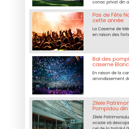
conac privat din a
Pas de Fête N
cette année
La Caserne de Mén
en raison des fort
Bal des pompie
caserne Blanc
En raison de la ca
arrondissement de
Zilele Patrimon
Pompidou din 
Zilele Patrimoniul
ocazie să descoper
cel de la Spitalul