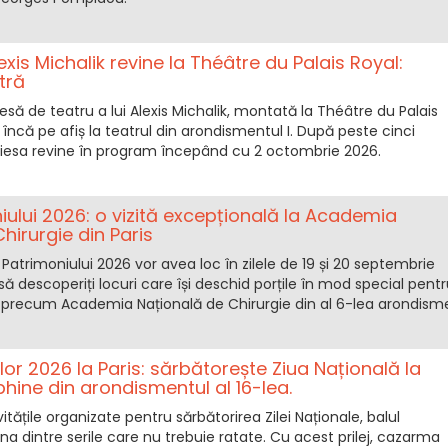
is Michalik revine la Théâtre du Palais Royal:
tră
esă de teatru a lui Alexis Michalik, montată la Théâtre du Palais
 încă pe afiș la teatrul din arondismentul I. După peste cinci
 piesa revine în program începând cu 2 octombrie 2026.
niului 2026: o vizită excepțională la Academia
hirurgie din Paris
 Patrimoniului 2026 vor avea loc în zilele de 19 și 20 septembrie
să descoperiți locuri care își deschid porțile în mod special pentr
precum Academia Națională de Chirurgie din al 6-lea arondism
lor 2026 la Paris: sărbătorește Ziua Națională la
ine din arondismentul al 16-lea.
vitățile organizate pentru sărbătorirea Zilei Naționale, balul
na dintre serile care nu trebuie ratate. Cu acest prilej, cazarma