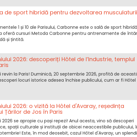
a de sport hibridă pentru dezvoltarea musculaturi
entele 1 și 10 ale Parisului, Carbonne este o sală de sport hibrid
la oferă cursuri Metoda Carbonne pentru antrenamente de întăr
 și țintită.
iului 2026: descoperiți Hôtel de l’Industrie, templul
aris
ui revin la Paris! Duminică, 20 septembrie 2026, profită de aceast
scoperi locuri istorice adesea închise publicului, cum ar fi Hôtel
iului 2026: o vizită la Hôtel d'Avaray, reședința
Țărilor de Jos în Paris
ui 2026 se apropie cu pași repezi! Anul acesta, vino să descoperi
 spații culturale și instituții de obicei neaccestibile publicului, î
tembrie! Este, în mod deosebit, cazul Hôtel d'Avaray, un splend