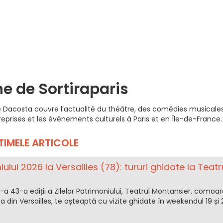
ne de Sortiraparis
ine Dacosta couvre l’actualité du théâtre, des comédies musicale
s reprises et les événements culturels à Paris et en Île-de-France.
TIMELE ARTICOLE
iului 2026 la Versailles (78): tururi ghidate la Teatr
e-a 43-a ediții a Zilelor Patrimoniului, Teatrul Montansier, comoar
lea din Versailles, te așteaptă cu vizite ghidate în weekendul 19 și 