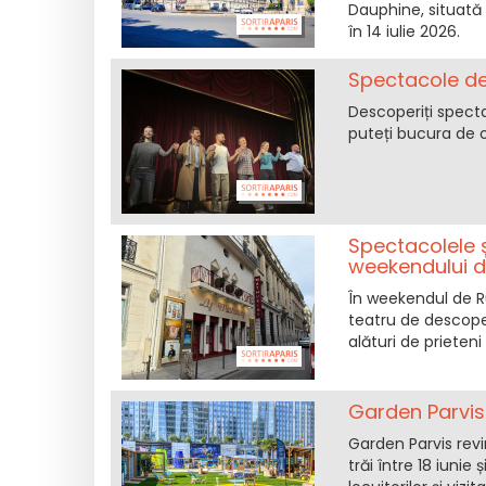
Dauphine, situată p
în 14 iulie 2026.
Spectacole de
Descoperiți spect
puteți bucura de o
Spectacolele ș
weekendului de
În weekendul de R
teatru de descope
alături de prieteni
Garden Parvis 2
Garden Parvis revi
trăi între 18 iunie 