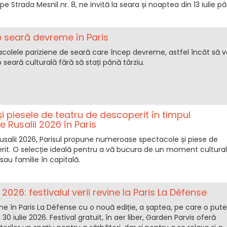
e Strada Mesnil nr. 8, ne invită la seara și noaptea din 13 iulie p
 seară devreme în Paris
acolele pariziene de seară care încep devreme, astfel încât să v
 seară culturală fără să stați până târziu.
i piesele de teatru de descoperit în timpul
 Rusalii 2026 în Paris
usalii 2026, Parisul propune numeroase spectacole și piese de
rit. O selecție ideală pentru a vă bucura de un moment cultural
 sau familie în capitală.
026: festivalul verii revine la Paris La Défense
ne în Paris La Défense cu o nouă ediție, a șaptea, pe care o pute
și 30 iulie 2026. Festival gratuit, în aer liber, Garden Parvis oferă