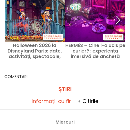
Halloween 2026 la
HERMÈS – Cine l-a ucis pe
Disneyland Paris: date,
curier? : experiența
activități, spectacole,
imersivă de anchetă
Q
programul
teatrală la Deep Inside -
părerea noastră
COMENTARII
ȘTIRI
Informații cu fir
+ Citirile
Miercuri