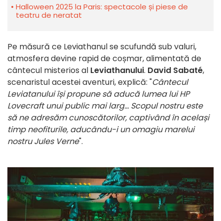
Halloween 2025 la Paris: spectacole și piese de
teatru de neratat
Pe măsură ce Leviathanul se scufundă sub valuri,
atmosfera devine rapid de coșmar, alimentată de
cântecul misterios al
Leviathanului
.
David Sabaté
,
scenaristul acestei aventuri, explică: "
Cântecul
Leviatanului își propune să aducă lumea lui HP
Lovecraft unui public mai larg... Scopul nostru este
să ne adresăm cunoscătorilor, captivând în același
timp neofiturile, aducându-i un omagiu marelui
nostru Jules Verne
".