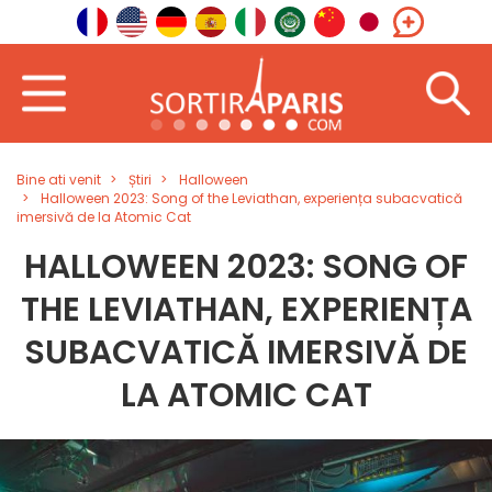
Bine ati venit
Știri
Halloween
Halloween 2023: Song of the Leviathan, experiența subacvatică
imersivă de la Atomic Cat
HALLOWEEN 2023: SONG OF
THE LEVIATHAN, EXPERIENȚA
SUBACVATICĂ IMERSIVĂ DE
LA ATOMIC CAT