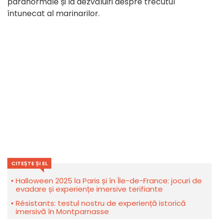
paranormale și la dezvăluiri despre trecutul
întunecat al marinarilor.
CITEȘTE ȘI EL
Halloween 2025 la Paris și în Île-de-France: jocuri de
evadare și experiențe imersive terifiante
Résistants: testul nostru de experiență istorică
imersivă în Montparnasse