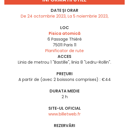
DATE ȘI ORAR
De 24 octombrie 2023, La 5 noiembrie 2023,
LOC
Pisica atomică
6 Passage Thiéré
75011
Paris 11
Planificator de rute
ACCES
Linia de metrou 1 "Bastille", linia 8 "Ledru-Rollin".
PREȚURI
A partir de (avec 2 boissons comprises) : €44
DURATA MEDIE
2 h
SITE-UL OFICIAL
www.billetweb.fr
REZERVĂRI