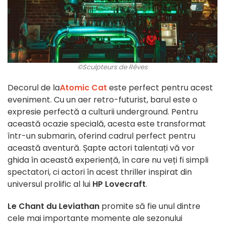
©Sculpteurs de Rêves
Decorul de la
Atomic Cat
este perfect pentru acest
eveniment. Cu un aer retro-futurist, barul este o
expresie perfectă a culturii underground. Pentru
această ocazie specială, acesta este transformat
într-un submarin, oferind cadrul perfect pentru
această aventură. Șapte actori talentați vă vor
ghida în această experiență, în care nu veți fi simpli
spectatori, ci actori în acest thriller inspirat din
universul prolific al lui
HP Lovecraft
.
Le Chant du Leviathan
promite să fie unul dintre
cele mai importante momente ale sezonului