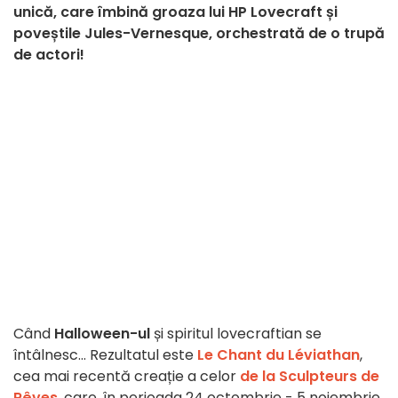
unică, care îmbină groaza lui HP Lovecraft și
poveștile Jules-Vernesque, orchestrată de o trupă
de actori!
Când
Halloween-ul
și spiritul lovecraftian se
întâlnesc... Rezultatul este
Le Chant du Léviathan
,
cea mai recentă creație a celor
de la Sculpteurs de
Rêves
, care, în perioada 24 octombrie - 5 noiembrie