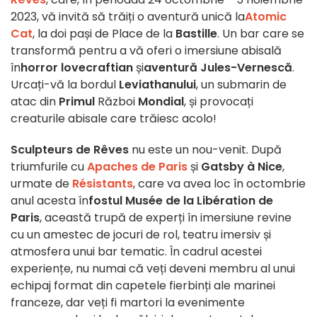
2023, vă invită să trăiți o aventură unică la
Atomic
Cat
, la doi pași de Place de la
Bastille
. Un bar care se
transformă pentru a vă oferi o imersiune abisală
în
horror lovecraftian
și
aventură Jules-Vernescă
.
Urcați-vă la bordul
Leviathanului
, un submarin de
atac din
Primul
Război
Mondial
, și provocați
creaturile abisale care trăiesc acolo!
Sculpteurs de Rêves
nu este un nou-venit. După
triumfurile cu
Apaches de Paris
și
Gatsby à Nice
,
urmate de
Résistants
, care va avea loc în octombrie
anul acesta în
fostul Musée de la Libération de
Paris
, această trupă de experți în imersiune revine
cu un amestec de jocuri de rol, teatru imersiv și
atmosfera unui bar tematic. În cadrul acestei
experiențe, nu numai că veți deveni membru al unui
echipaj format din capetele fierbinți ale marinei
franceze, dar veți fi martori la evenimente