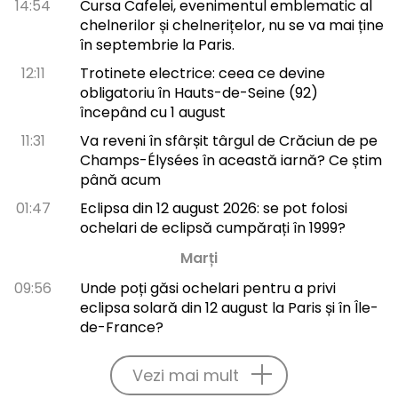
14:54
Cursa Cafelei, evenimentul emblematic al
chelnerilor și chelnerițelor, nu se va mai ține
în septembrie la Paris.
12:11
Trotinete electrice: ceea ce devine
obligatoriu în Hauts-de-Seine (92)
începând cu 1 august
11:31
Va reveni în sfârșit târgul de Crăciun de pe
Champs-Élysées în această iarnă? Ce știm
până acum
01:47
Eclipsa din 12 august 2026: se pot folosi
ochelari de eclipsă cumpărați în 1999?
Marți
09:56
Unde poți găsi ochelari pentru a privi
eclipsa solară din 12 august la Paris și în Île-
de-France?
Vezi mai mult