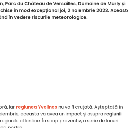
an, Parc du Château de Versailles, Domaine de Marly și
nchise în mod excepțional joi, 2 noiembrie 2023. Aceast
ând în vedere riscurile meteorologice.
oră, iar
regiunea Yvelines
nu va fi cruțată. Așteptată în
noiembrie, aceasta va avea un impact și asupra
regiunii
egiunile atlantice. În scop preventiv, o serie de locuri
dă porțile.