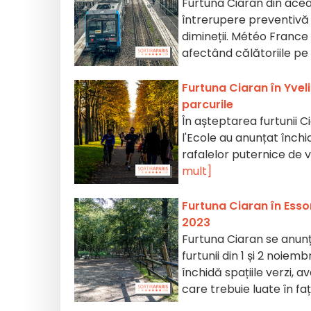
Furtuna Ciaran din acea
întrerupere preventivă a
dimineții. Météo France
afectând călătoriile pe m
Furtuna Ciaran în Yvelin
parcurile
În așteptarea furtunii C
l'Ecole au anunțat închid
rafalelor puternice de v
mult]
Furtuna Ciaran în Esson
2023
Furtuna Ciaran se anunță
furtunii din 1 și 2 noie
închidă spațiile verzi, a
care trebuie luate în f