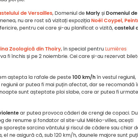
stelului de Versailles
, Domeniul de
Marly
și
Domeniul de
menea, nu are rost să vizitați expoziția
Noël Coypel, Peint
n fericire, pentru cei care și-au planificat o vizită,
castelul 
ina Zoologică din Thoiry
, în special pentru
Lumières
va fi închis și pe 2 noiembrie. Cei care și-au rezervat bilet
tem aștepta la rafale de peste
100 km/h
în vestul regiunii,
l regiunii ar putea fi mai puțin afectat, dar se recomandă î
 noapte sunt așteptate ploi slabe, care ar putea fi urmat
violente
ar putea provoca căderi de crengi de copaci. D
 de renume și fondator al site-ului Météo-villes, acești
e sporește sarcina vântului și riscul de cădere sau chiar d
, el ne asigură că, sub 120 km/h, daunele majore sunt puț