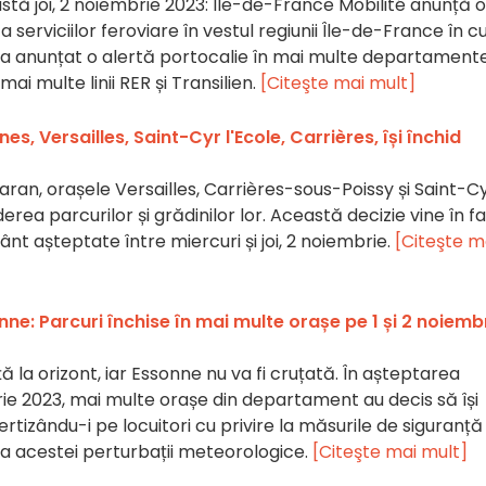
stă joi, 2 noiembrie 2023: Ile-de-France Mobilité anunță o
 serviciilor feroviare în vestul regiunii Île-de-France în c
 a anunțat o alertă portocalie în mai multe departamente
ai multe linii RER și Transilien.
[Citeşte mai mult]
es, Versailles, Saint-Cyr l'Ecole, Carrières, își închid
iaran, orașele Versailles, Carrières-sous-Poissy și Saint-C
erea parcurilor și grădinilor lor. Această decizie vine în f
ânt așteptate între miercuri și joi, 2 noiembrie.
[Citeşte m
ne: Parcuri închise în mai multe orașe pe 1 și 2 noiemb
 la orizont, iar Essonne nu va fi cruțată. În așteptarea
mbrie 2023, mai multe orașe din departament au decis să își
vertizându-i pe locuitori cu privire la măsurile de siguranță
ața acestei perturbații meteorologice.
[Citeşte mai mult]