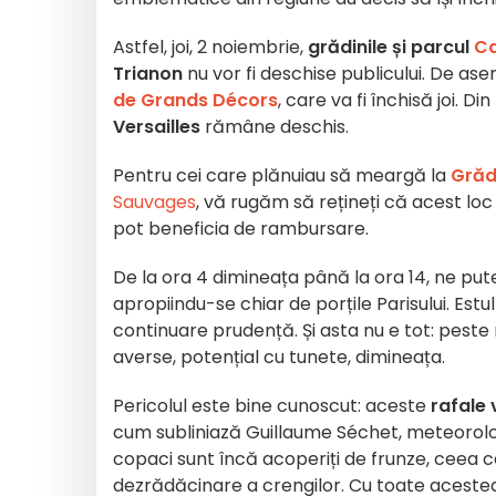
Astfel, joi, 2 noiembrie,
grădinile și parcul
Ca
Trianon
nu vor fi deschise publicului. De ase
de Grands Décors
, care va fi închisă joi. Di
Versailles
rămâne deschis.
Pentru cei care plănuiau să meargă la
Grăd
Sauvages
, vă rugăm să rețineți că acest loc 
pot beneficia de rambursare.
De la ora 4 dimineața până la ora 14, ne pu
apropiindu-se chiar de porțile Parisului. Estu
continuare prudență. Și asta nu e tot: peste
averse, potențial cu tunete, dimineața.
Pericolul este bine cunoscut: aceste
rafale 
cum subliniază Guillaume Séchet, meteorolog
copaci sunt încă acoperiți de frunze, ceea c
dezrădăcinare a crengilor. Cu toate acestea