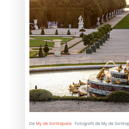
De
My de Sortiraparis
· Fotografii de My de Sortirap