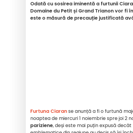
Odată cu sosirea iminentă a furtunii Ciar
Domaine du Petit și Grand Trianon vor fi î
este o măsură de precauție justificată av
Furtuna Ciaran
se anunță a fi o furtună maj
noaptea de miercuri 1 noiembrie spre joi 2 
pariziene
, deși este mai puțin expusă decât r
emblematice din regiune au decis să își închi