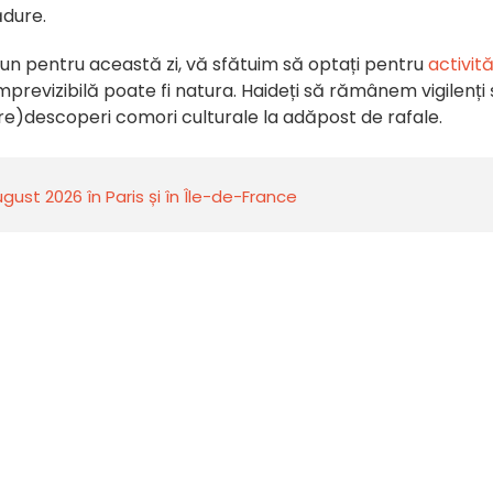
ădure.
bun pentru această zi, vă sfătuim să optați pentru
activită
revizibilă poate fi natura. Haideți să rămânem vigilenți 
)descoperi comori culturale la adăpost de rafale.
ust 2026 în Paris și în Île-de-France