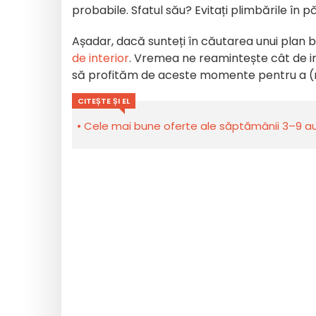
probabile. Sfatul său? Evitați plimbările în p
Așadar, dacă sunteți în căutarea unui plan 
de interior
. Vremea ne reamintește cât de imp
să profităm de aceste momente pentru a (re
CITEȘTE ȘI EL
Cele mai bune oferte ale săptămânii 3–9 aug