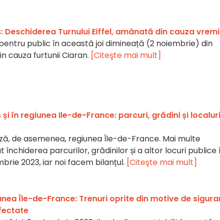
s: Deschiderea Turnului Eiffel, amânată din cauza vremi
s pentru public în această joi dimineață (2 noiembrie) din
in cauza furtunii Ciaran.
[Citeşte mai mult]
și în regiunea Ile-de-France: parcuri, grădini și localur
ză, de asemenea, regiunea Île-de-France. Mai multe
 închiderea parcurilor, grădinilor și a altor locuri publice 
mbrie 2023, iar noi facem bilanțul.
[Citeşte mai mult]
unea Île-de-France: Trenuri oprite din motive de sigura
 afectate