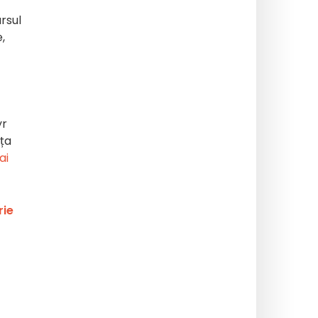
ursul
,
yr
ața
ai
rie