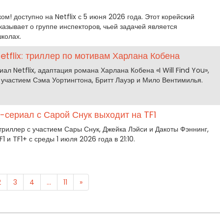
ом! доступно на Netflix с 5 июня 2026 года. Этот корейский
азывает о группе инспекторов, чьей задачей является
колах.
etflix: триллер по мотивам Харлана Кобена
ал Netflix, адаптация романа Харлана Кобена «I Will Find You»,
 участием Сэма Уортингтона, Бритт Лауэр и Мило Вентимилья.
ер-сериал с Сарой Снук выходит на TF1
-триллер с участием Сары Снук, Джейка Лэйси и Дакоты Фэннинг,
1 и TF1+ с среды 1 июля 2026 года в 21:10.
2
3
4
...
11
»