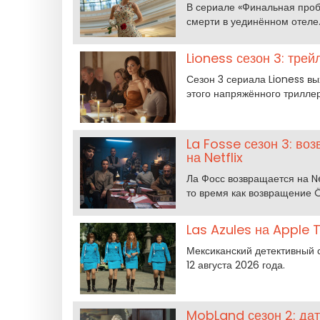
В сериале «Финальная проб
смерти в уединённом отеле.
Lioness сезон 3: тре
Сезон 3 сериала Lioness в
этого напряжённого трилле
La Fosse сезон 3: в
на Netflix
Ла Фосс возвращается на Ne
то время как возвращение 
Las Azules на Apple T
Мексиканский детективный с
12 августа 2026 года.
MobLand сезон 2: да