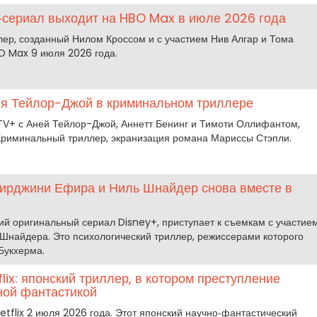
р‑сериал выходит на HBO Max в июле 2026 года
иллер, созданный Нилом Кроссом и с участием Нив Алгар и Тома
O Max 9 июля 2026 года.
Аня Тейлор-Джой в криминальном триллере
TV+ с Аней Тейлор-Джой, Аннетт Бенинг и Тимоти Оллифантом,
 Криминальный триллер, экранизация романа Мариссы Стэпли.
Вирджини Ефира и Ниль Шнайдер снова вместе в
й оригинальный сериал Disney+, приступает к съемкам с участие
найдера. Это психологический триллер, режиссерами которого
Букхерма.
ix: японский триллер, в котором преступление
ной фантастикой
tflix 2 июля 2026 года. Этот японский научно‑фантастический