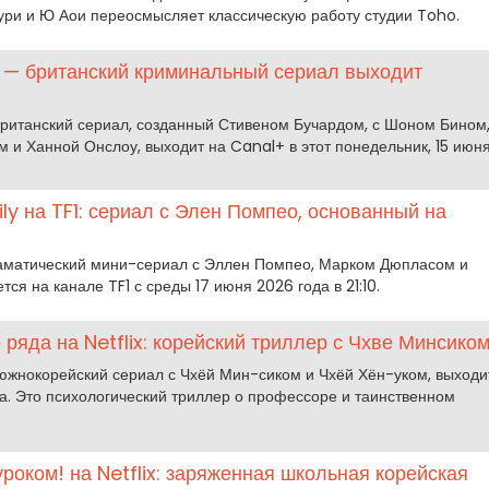
ури и Ю Аои переосмысляет классическую работу студии Toho.
 — британский криминальный сериал выходит
британский сериал, созданный Стивеном Бучардом, с Шоном Бином
и Ханной Онслоу, выходит на Canal+ в этот понедельник, 15 июн
 на TF1: сериал с Элен Помпео, основанный на
аматический мини-сериал с Эллен Помпео, Марком Дюпласом и
ся на канале TF1 с среды 17 июня 2026 года в 21:10.
 ряда на Netflix: корейский триллер с Чхве Минсико
 южнокорейский сериал с Чхёй Мин-сиком и Чхёй Хён-уком, выходи
да. Это психологический триллер о профессоре и таинственном
уроком! на Netflix: заряженная школьная корейская