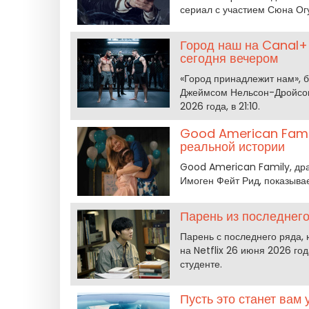
сериал с участием Сюна Ог
Город наш на Canal+
сегодня вечером
«Город принадлежит нам», 
Джеймсом Нельсон-Дройсом 
2026 года, в 21:10.
Good American Family
реальной истории
Good American Family, др
Имоген Фейт Рид, показывает
Парень из последнего
Парень с последнего ряда,
на Netflix 26 июня 2026 го
студенте.
Пусть это станет вам 