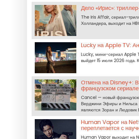
Дело «Ирис»: трилле
The Iris Affair, сериал-тр
Холландера, выходит на HB
Lucky на Apple TV: 
Lucky, мини-сериал Apple 
выйдет 15 июля 2026 года.
Отмена на Disney+: 
французском сериале
Cancel — новый французски
Верджини Эфиры и Нильса Ш
являются Зоран и Людовик 
Human Vapor на Netfl
переплетается с науч
Human Vapor выходит на Ne