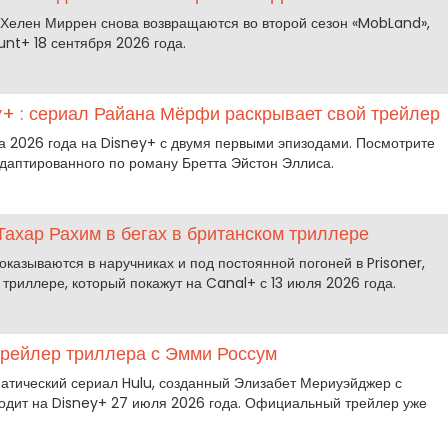
 Хелен Миррен снова возвращаются во второй сезон «MobLand»,
nt+ 18 сентября 2026 года.
y+ : сериал Райана Мёрфи раскрывает свой трейлер
та 2026 года на Disney+ с двумя первыми эпизодами. Посмотрите
адаптированного по роману Бретта Эйстон Эллиса.
 Тахар Рахим в бегах в британском триллере
оказываются в наручниках и под постоянной погоней в Prisoner,
триллере, который покажут на Canal+ с 13 июля 2026 года.
 трейлер триллера с Эмми Россум
матический сериал Hulu, созданный Элизабет Мериуэйджер с
одит на Disney+ 27 июля 2026 года. Официальный трейлер уже