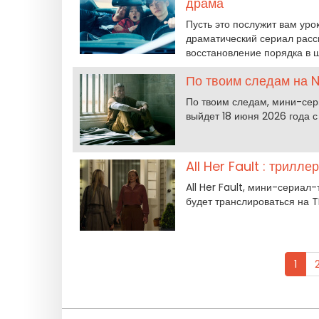
драма
Пусть это послужит вам урок
драматический сериал расск
восстановление порядка в ш
По твоим следам на N
По твоим следам, мини-сери
выйдет 18 июня 2026 года с
All Her Fault : трилл
All Her Fault, мини-сериал
будет транслироваться на TF
1