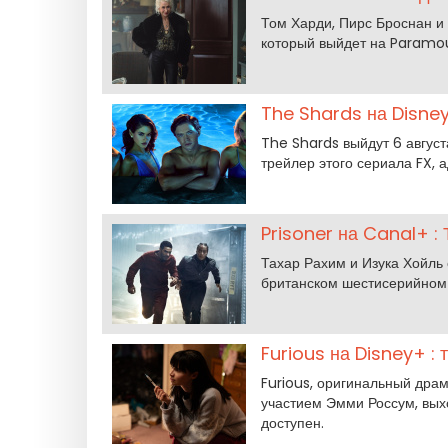
Том Харди, Пирс Броснан и
который выйдет на Paramou
The Shards на Disne
The Shards выйдут 6 авгус
трейлер этого сериала FX, 
Prisoner на Canal+ :
Тахар Рахим и Изука Хойль 
британском шестисерийном 
Furious на Disney+ :
Furious, оригинальный дра
участием Эмми Россум, вых
доступен.