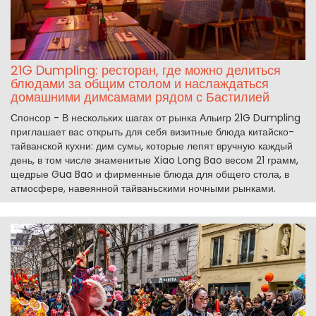
21G Dumpling: ресторан, где можно делиться
блюдами за общим столом и наслаждаться
домашними димсамами рядом с Бастилией
Спонсор - В нескольких шагах от рынка Альигр 21G Dumpling
приглашает вас открыть для себя визитные блюда китайско-
тайванской кухни: дим сумы, которые лепят вручную каждый
день, в том числе знаменитые Xiao Long Bao весом 21 грамм,
щедрые Gua Bao и фирменные блюда для общего стола, в
атмосфере, навеянной тайваньскими ночными рынками.