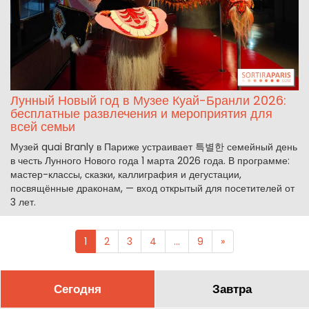
Лунный Новый год в Музее Куай-Бранли 2026:
бесплатные развлечения и мероприятия для
всей семьи
Музей quai Branly в Париже устраивает 특별한 семейный день
в честь Лунного Нового года 1 марта 2026 года. В программе:
мастер-классы, сказки, каллиграфия и дегустации,
посвящённые драконам, — вход открытый для посетителей от
3 лет.
1
2
3
4
...
9
»
Сегодня
Завтра